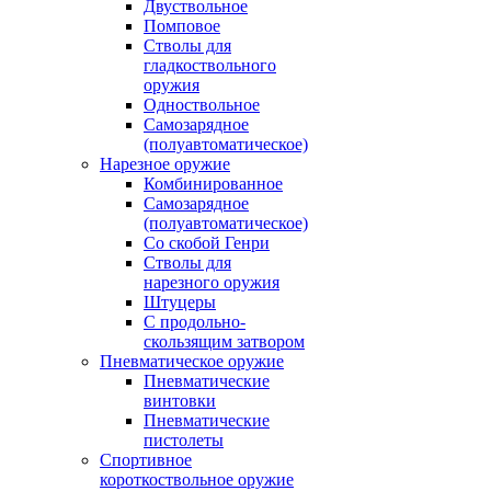
Двуствольное
Помповое
Стволы для
гладкоствольного
оружия
Одноствольное
Самозарядное
(полуавтоматическое)
Нарезное оружие
Комбинированное
Самозарядное
(полуавтоматическое)
Со скобой Генри
Стволы для
нарезного оружия
Штуцеры
С продольно-
скользящим затвором
Пневматическое оружие
Пневматические
винтовки
Пневматические
пистолеты
Спортивное
короткоствольное оружие