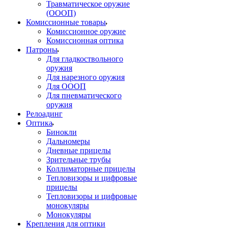
Травматическое оружие
(ОООП)
Комиссионные товары
Комиссионное оружие
Комиссионная оптика
Патроны
Для гладкоствольного
оружия
Для нарезного оружия
Для ОООП
Для пневматического
оружия
Релоадинг
Оптика
Бинокли
Дальномеры
Дневные прицелы
Зрительные трубы
Коллиматорные прицелы
Тепловизоры и цифровые
прицелы
Тепловизоры и цифровые
монокуляры
Монокуляры
Крепления для оптики