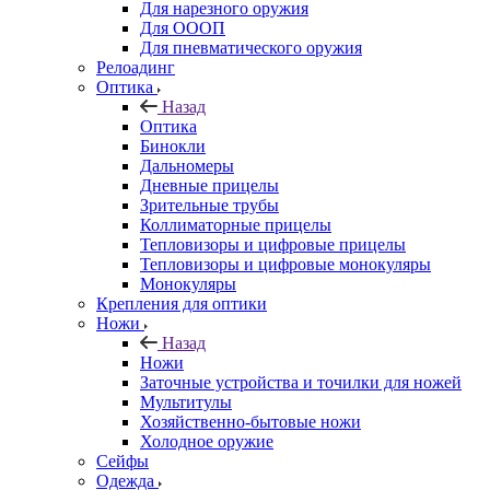
Для нарезного оружия
Для ОООП
Для пневматического оружия
Релоадинг
Оптика
Назад
Оптика
Бинокли
Дальномеры
Дневные прицелы
Зрительные трубы
Коллиматорные прицелы
Тепловизоры и цифровые прицелы
Тепловизоры и цифровые монокуляры
Монокуляры
Крепления для оптики
Ножи
Назад
Ножи
Заточные устройства и точилки для ножей
Мультитулы
Хозяйственно-бытовые ножи
Холодное оружие
Сейфы
Одежда