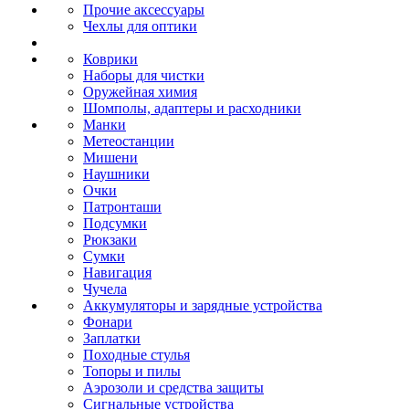
Прочие аксессуары
Чехлы для оптики
Коврики
Наборы для чистки
Оружейная химия
Шомполы, адаптеры и расходники
Манки
Метеостанции
Мишени
Наушники
Очки
Патронташи
Подсумки
Рюкзаки
Сумки
Навигация
Чучела
Аккумуляторы и зарядные устройства
Фонари
Заплатки
Походные стулья
Топоры и пилы
Аэрозоли и средства защиты
Сигнальные устройства