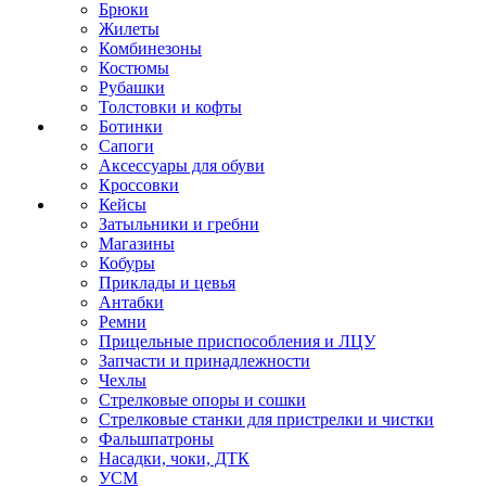
Брюки
Жилеты
Комбинезоны
Костюмы
Рубашки
Толстовки и кофты
Ботинки
Сапоги
Аксессуары для обуви
Кроссовки
Кейсы
Затыльники и гребни
Магазины
Кобуры
Приклады и цевья
Антабки
Ремни
Прицельные приспособления и ЛЦУ
Запчасти и принадлежности
Чехлы
Стрелковые опоры и сошки
Стрелковые станки для пристрелки и чистки
Фальшпатроны
Насадки, чоки, ДТК
УСМ