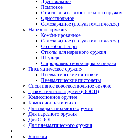
Двуствольное
Помповое
Стволы для гладкоствольного оружия
Одноствольное
Самозарядное (полуавтоматическое)
Нарезное оружие
Комбинированное
Самозарядное (полуавтоматическое)
Со скобой Генри
Стволы для нарезного оружия
Штуцеры
С продольно-скользящим затвором
Пневматическое оружие
Пневматические винтовки
Пневматические пистолеты
Спортивное короткоствольное оружие
Травматическое оружие (ОООП)
Комиссионное оружие
Комиссионная оптика
Для гладкоствольного оружия
Для нарезного оружия
Для ОООП
Для пневматического оружия
Бинокли