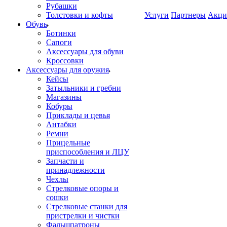
Рубашки
Толстовки и кофты
Услуги
Партнеры
Акци
Обувь
Ботинки
Сапоги
Аксессуары для обуви
Кроссовки
Аксессуары для оружия
Кейсы
Затыльники и гребни
Магазины
Кобуры
Приклады и цевья
Антабки
Ремни
Прицельные
приспособления и ЛЦУ
Запчасти и
принадлежности
Чехлы
Стрелковые опоры и
сошки
Стрелковые станки для
пристрелки и чистки
Фальшпатроны