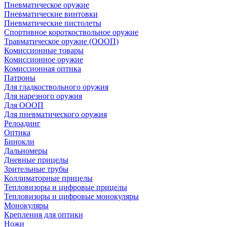
Пневматическое оружие
Пневматические винтовки
Пневматические пистолеты
Спортивное короткоствольное оружие
Травматическое оружие (ОООП)
Комиссионные товары
Комиссионное оружие
Комиссионная оптика
Патроны
Для гладкоствольного оружия
Для нарезного оружия
Для ОООП
Для пневматического оружия
Релоадинг
Оптика
Бинокли
Дальномеры
Дневные прицелы
Зрительные трубы
Коллиматорные прицелы
Тепловизоры и цифровые прицелы
Тепловизоры и цифровые монокуляры
Монокуляры
Крепления для оптики
Ножи