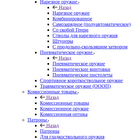
Нарезное оружие
Назад
Нарезное оружие
Комбинированное
Самозарядное (полуавтоматическое)
Со скобой Генри
Стволы для нарезного оружия
Штуцеры
С продольно-скользящим затвором
Пневматическое оружие
Назад
Пневматическое оружие
Пневматические винтовки
Пневматические пистолеты
Спортивное короткоствольное оружие
Травматическое оружие (ОООП)
Комиссионные товары
Назад
Комиссионные товары
Комиссионное оружие
Комиссионная оптика
Патроны
Назад
Патроны
Для гладкоствольного оружия