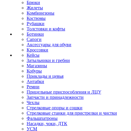
Брюки
Жилеты
Комбинезоны
Костюмы
Рубашки
Толстовки и кофты
Ботинки
Сапоги
Аксессуары для обуви
Кроссовки
Кейсы
Затыльники и гребни
Магазины
Кобуры
Приклады и цевья
Антабки
Ремни
Прицельные приспособления и ЛЦУ
Запчасти и принадлежности
Чехлы
Стрелковые опоры и сошки
Стрелковые станки для пристрелки и чистки
Фальшпатроны
Насадки, чоки, ДТК
УСМ