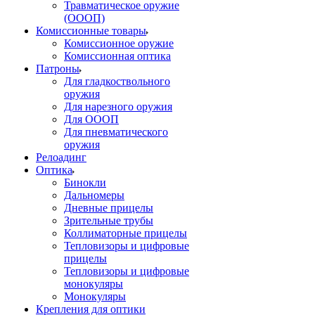
Травматическое оружие
(ОООП)
Комиссионные товары
Комиссионное оружие
Комиссионная оптика
Патроны
Для гладкоствольного
оружия
Для нарезного оружия
Для ОООП
Для пневматического
оружия
Релоадинг
Оптика
Бинокли
Дальномеры
Дневные прицелы
Зрительные трубы
Коллиматорные прицелы
Тепловизоры и цифровые
прицелы
Тепловизоры и цифровые
монокуляры
Монокуляры
Крепления для оптики