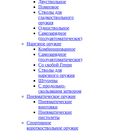
Двуствольное
Помповое
Стволы для
гладкоствольного
оружия
Одноствольное
Самозарядное
(полуавтоматическое)
Нарезное оружие
Комбинированное
Самозарядное
(полуавтоматическое)
Со скобой Генри
Стволы для
нарезного оружия
Штуцеры
С продольно-
скользящим затвором
Пневматическое оружие
Пневматические
винтовки
Пневматические
пистолеты
Спортивное
короткоствольное оружие