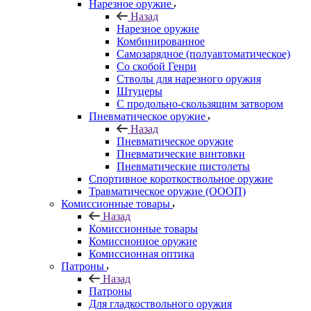
Нарезное оружие
Назад
Нарезное оружие
Комбинированное
Самозарядное (полуавтоматическое)
Со скобой Генри
Стволы для нарезного оружия
Штуцеры
С продольно-скользящим затвором
Пневматическое оружие
Назад
Пневматическое оружие
Пневматические винтовки
Пневматические пистолеты
Спортивное короткоствольное оружие
Травматическое оружие (ОООП)
Комиссионные товары
Назад
Комиссионные товары
Комиссионное оружие
Комиссионная оптика
Патроны
Назад
Патроны
Для гладкоствольного оружия