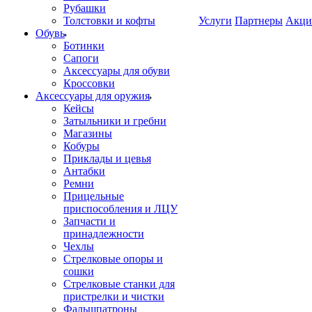
Рубашки
Толстовки и кофты
Услуги
Партнеры
Акци
Обувь
Ботинки
Сапоги
Аксессуары для обуви
Кроссовки
Аксессуары для оружия
Кейсы
Затыльники и гребни
Магазины
Кобуры
Приклады и цевья
Антабки
Ремни
Прицельные
приспособления и ЛЦУ
Запчасти и
принадлежности
Чехлы
Стрелковые опоры и
сошки
Стрелковые станки для
пристрелки и чистки
Фальшпатроны