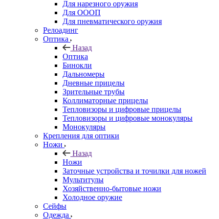
Для нарезного оружия
Для ОООП
Для пневматического оружия
Релоадинг
Оптика
Назад
Оптика
Бинокли
Дальномеры
Дневные прицелы
Зрительные трубы
Коллиматорные прицелы
Тепловизоры и цифровые прицелы
Тепловизоры и цифровые монокуляры
Монокуляры
Крепления для оптики
Ножи
Назад
Ножи
Заточные устройства и точилки для ножей
Мультитулы
Хозяйственно-бытовые ножи
Холодное оружие
Сейфы
Одежда