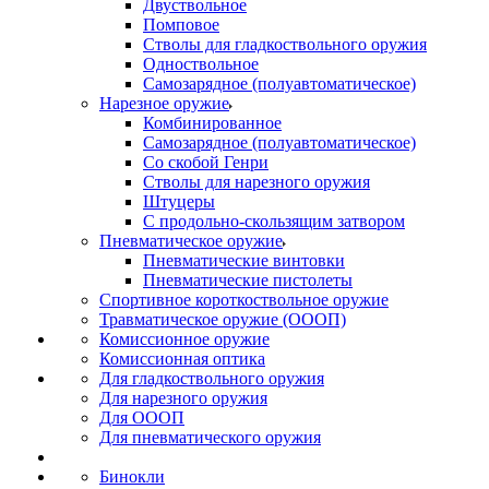
Двуствольное
Помповое
Стволы для гладкоствольного оружия
Одноствольное
Самозарядное (полуавтоматическое)
Нарезное оружие
Комбинированное
Самозарядное (полуавтоматическое)
Со скобой Генри
Стволы для нарезного оружия
Штуцеры
С продольно-скользящим затвором
Пневматическое оружие
Пневматические винтовки
Пневматические пистолеты
Спортивное короткоствольное оружие
Травматическое оружие (ОООП)
Комиссионное оружие
Комиссионная оптика
Для гладкоствольного оружия
Для нарезного оружия
Для ОООП
Для пневматического оружия
Бинокли