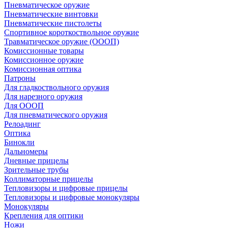
Пневматическое оружие
Пневматические винтовки
Пневматические пистолеты
Спортивное короткоствольное оружие
Травматическое оружие (ОООП)
Комиссионные товары
Комиссионное оружие
Комиссионная оптика
Патроны
Для гладкоствольного оружия
Для нарезного оружия
Для ОООП
Для пневматического оружия
Релоадинг
Оптика
Бинокли
Дальномеры
Дневные прицелы
Зрительные трубы
Коллиматорные прицелы
Тепловизоры и цифровые прицелы
Тепловизоры и цифровые монокуляры
Монокуляры
Крепления для оптики
Ножи