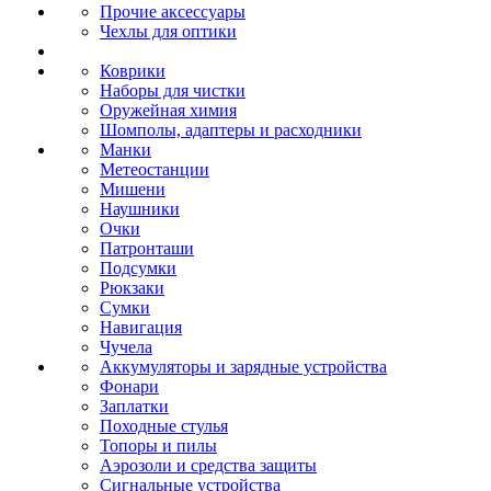
Прочие аксессуары
Чехлы для оптики
Коврики
Наборы для чистки
Оружейная химия
Шомполы, адаптеры и расходники
Манки
Метеостанции
Мишени
Наушники
Очки
Патронташи
Подсумки
Рюкзаки
Сумки
Навигация
Чучела
Аккумуляторы и зарядные устройства
Фонари
Заплатки
Походные стулья
Топоры и пилы
Аэрозоли и средства защиты
Сигнальные устройства