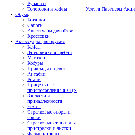
Рубашки
Толстовки и кофты
Услуги
Партнеры
Акци
Обувь
Ботинки
Сапоги
Аксессуары для обуви
Кроссовки
Аксессуары для оружия
Кейсы
Затыльники и гребни
Магазины
Кобуры
Приклады и цевья
Антабки
Ремни
Прицельные
приспособления и ЛЦУ
Запчасти и
принадлежности
Чехлы
Стрелковые опоры и
сошки
Стрелковые станки для
пристрелки и чистки
Фальшпатроны