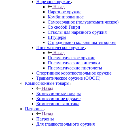
Нарезное оружие
Назад
Нарезное оружие
Комбинированное
Самозарядное (полуавтоматическое)
Со скобой Генри
Стволы для нарезного оружия
Штуцеры
С продольно-скользящим затвором
Пневматическое оружие
Назад
Пневматическое оружие
Пневматические винтовки
Пневматические пистолеты
Спортивное короткоствольное оружие
Травматическое оружие (ОООП)
Комиссионные товары
Назад
Комиссионные товары
Комиссионное оружие
Комиссионная оптика
Патроны
Назад
Патроны
Для гладкоствольного оружия