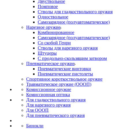
Двуствольное
Помповое
Стволы для гладкоствольного оружия
Одноствольное
Самозарядное (полуавтоматическое)
Нарезное оружие
Комбинированное
Самозарядное (полуавтоматическое)
Со скобой Генри
Стволы для нарезного оружия
Штуцеры
С продольно-скользящим затвором
Пневматическое оружие
Пневматические винтовки
Пневматические пистолеты
Спортивное короткоствольное оружие
Травматическое оружие (ОООП)
Комиссионное оружие
Комиссионная оптика
Для гладкоствольного оружия
Для нарезного оружия
Для ОООП
Для пневматического оружия
Бинокли