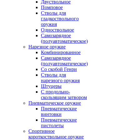
Двуствольное
Помповое
Стволы для
гладкоствольного
оружия
Одноствольное
Самозарядное
(полуавтоматическое)
Нарезное оружие
Комбинированное
Самозарядное
(полуавтоматическое)
Со скобой Генри
Стволы для
нарезного оружия
Штуцеры
С продольно-
скользящим затвором
Пневматическое оружие
Пневматические
винтовки
Пневматические
пистолеты
Спортивное
короткоствольное оружие