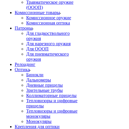
Травматическое оружие
(ОООП)
Комиссионные товары
Комиссионное оружие
Комиссионная оптика
Патроны
Для гладкоствольного
оружия
Для нарезного оружия
Для ОООП
Для пневматического
оружия
Релоадинг
Оптика
Бинокли
Дальномеры
Дневные прицелы
Зрительные трубы
Коллиматорные прицелы
Тепловизоры и цифровые
прицелы
Тепловизоры и цифровые
монокуляры
Монокуляры
Крепления для оптики