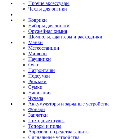
Прочие аксессуары
Чехлы для оптики
Коврики
Наборы для чистки
Оружейная химия
Шомполы, адаптеры и расходники
Манки
Метеостанции
Мишени
Наушники
Очки
Патронташи
Подсумки
Рюкзаки
Сумки
Навигация
Чучела
Аккумуляторы и зарядные устройства
Фонари
Заплатки
Походные стулья
Топоры и пилы
Аэрозоли и средства защиты
Сигнальные устройства