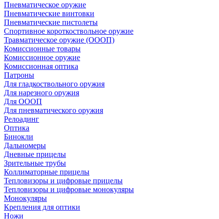
Пневматическое оружие
Пневматические винтовки
Пневматические пистолеты
Спортивное короткоствольное оружие
Травматическое оружие (ОООП)
Комиссионные товары
Комиссионное оружие
Комиссионная оптика
Патроны
Для гладкоствольного оружия
Для нарезного оружия
Для ОООП
Для пневматического оружия
Релоадинг
Оптика
Бинокли
Дальномеры
Дневные прицелы
Зрительные трубы
Коллиматорные прицелы
Тепловизоры и цифровые прицелы
Тепловизоры и цифровые монокуляры
Монокуляры
Крепления для оптики
Ножи