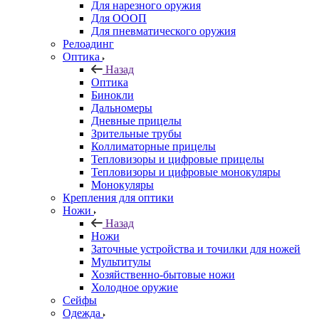
Для нарезного оружия
Для ОООП
Для пневматического оружия
Релоадинг
Оптика
Назад
Оптика
Бинокли
Дальномеры
Дневные прицелы
Зрительные трубы
Коллиматорные прицелы
Тепловизоры и цифровые прицелы
Тепловизоры и цифровые монокуляры
Монокуляры
Крепления для оптики
Ножи
Назад
Ножи
Заточные устройства и точилки для ножей
Мультитулы
Хозяйственно-бытовые ножи
Холодное оружие
Сейфы
Одежда