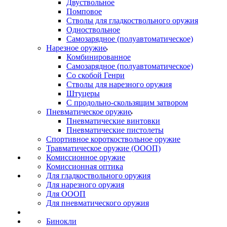
Двуствольное
Помповое
Стволы для гладкоствольного оружия
Одноствольное
Самозарядное (полуавтоматическое)
Нарезное оружие
Комбинированное
Самозарядное (полуавтоматическое)
Со скобой Генри
Стволы для нарезного оружия
Штуцеры
С продольно-скользящим затвором
Пневматическое оружие
Пневматические винтовки
Пневматические пистолеты
Спортивное короткоствольное оружие
Травматическое оружие (ОООП)
Комиссионное оружие
Комиссионная оптика
Для гладкоствольного оружия
Для нарезного оружия
Для ОООП
Для пневматического оружия
Бинокли