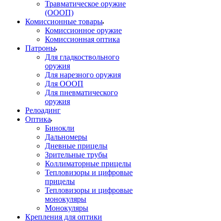
Травматическое оружие
(ОООП)
Комиссионные товары
Комиссионное оружие
Комиссионная оптика
Патроны
Для гладкоствольного
оружия
Для нарезного оружия
Для ОООП
Для пневматического
оружия
Релоадинг
Оптика
Бинокли
Дальномеры
Дневные прицелы
Зрительные трубы
Коллиматорные прицелы
Тепловизоры и цифровые
прицелы
Тепловизоры и цифровые
монокуляры
Монокуляры
Крепления для оптики