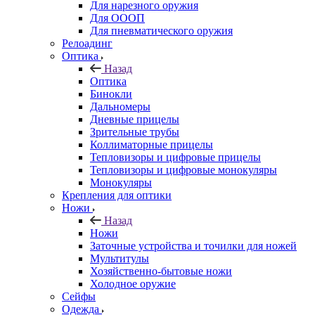
Для нарезного оружия
Для ОООП
Для пневматического оружия
Релоадинг
Оптика
Назад
Оптика
Бинокли
Дальномеры
Дневные прицелы
Зрительные трубы
Коллиматорные прицелы
Тепловизоры и цифровые прицелы
Тепловизоры и цифровые монокуляры
Монокуляры
Крепления для оптики
Ножи
Назад
Ножи
Заточные устройства и точилки для ножей
Мультитулы
Хозяйственно-бытовые ножи
Холодное оружие
Сейфы
Одежда