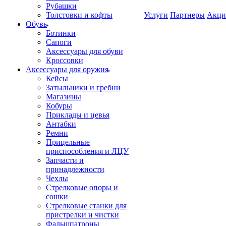
Рубашки
Толстовки и кофты
Услуги
Партнеры
Акци
Обувь
Ботинки
Сапоги
Аксессуары для обуви
Кроссовки
Аксессуары для оружия
Кейсы
Затыльники и гребни
Магазины
Кобуры
Приклады и цевья
Антабки
Ремни
Прицельные
приспособления и ЛЦУ
Запчасти и
принадлежности
Чехлы
Стрелковые опоры и
сошки
Стрелковые станки для
пристрелки и чистки
Фальшпатроны