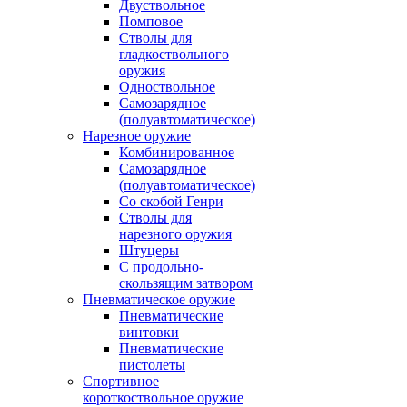
Двуствольное
Помповое
Стволы для
гладкоствольного
оружия
Одноствольное
Самозарядное
(полуавтоматическое)
Нарезное оружие
Комбинированное
Самозарядное
(полуавтоматическое)
Со скобой Генри
Стволы для
нарезного оружия
Штуцеры
С продольно-
скользящим затвором
Пневматическое оружие
Пневматические
винтовки
Пневматические
пистолеты
Спортивное
короткоствольное оружие