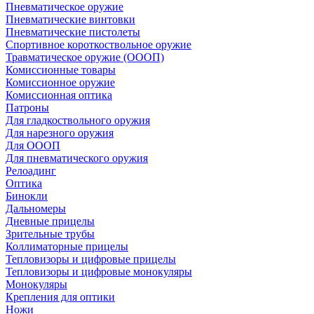
Пневматическое оружие
Пневматические винтовки
Пневматические пистолеты
Спортивное короткоствольное оружие
Травматическое оружие (ОООП)
Комиссионные товары
Комиссионное оружие
Комиссионная оптика
Патроны
Для гладкоствольного оружия
Для нарезного оружия
Для ОООП
Для пневматического оружия
Релоадинг
Оптика
Бинокли
Дальномеры
Дневные прицелы
Зрительные трубы
Коллиматорные прицелы
Тепловизоры и цифровые прицелы
Тепловизоры и цифровые монокуляры
Монокуляры
Крепления для оптики
Ножи