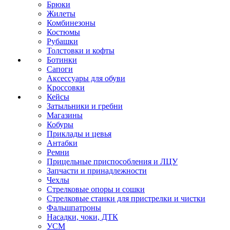
Брюки
Жилеты
Комбинезоны
Костюмы
Рубашки
Толстовки и кофты
Ботинки
Сапоги
Аксессуары для обуви
Кроссовки
Кейсы
Затыльники и гребни
Магазины
Кобуры
Приклады и цевья
Антабки
Ремни
Прицельные приспособления и ЛЦУ
Запчасти и принадлежности
Чехлы
Стрелковые опоры и сошки
Стрелковые станки для пристрелки и чистки
Фальшпатроны
Насадки, чоки, ДТК
УСМ