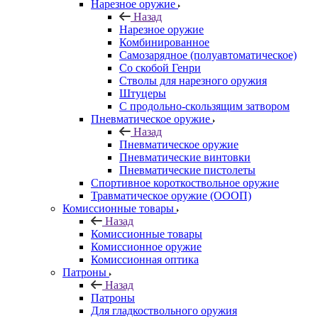
Нарезное оружие
Назад
Нарезное оружие
Комбинированное
Самозарядное (полуавтоматическое)
Со скобой Генри
Стволы для нарезного оружия
Штуцеры
С продольно-скользящим затвором
Пневматическое оружие
Назад
Пневматическое оружие
Пневматические винтовки
Пневматические пистолеты
Спортивное короткоствольное оружие
Травматическое оружие (ОООП)
Комиссионные товары
Назад
Комиссионные товары
Комиссионное оружие
Комиссионная оптика
Патроны
Назад
Патроны
Для гладкоствольного оружия