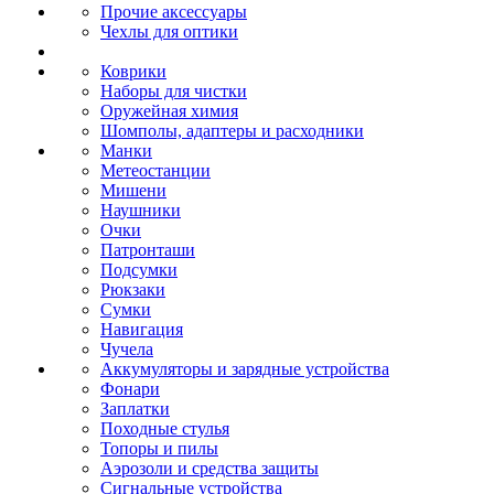
Прочие аксессуары
Чехлы для оптики
Коврики
Наборы для чистки
Оружейная химия
Шомполы, адаптеры и расходники
Манки
Метеостанции
Мишени
Наушники
Очки
Патронташи
Подсумки
Рюкзаки
Сумки
Навигация
Чучела
Аккумуляторы и зарядные устройства
Фонари
Заплатки
Походные стулья
Топоры и пилы
Аэрозоли и средства защиты
Сигнальные устройства