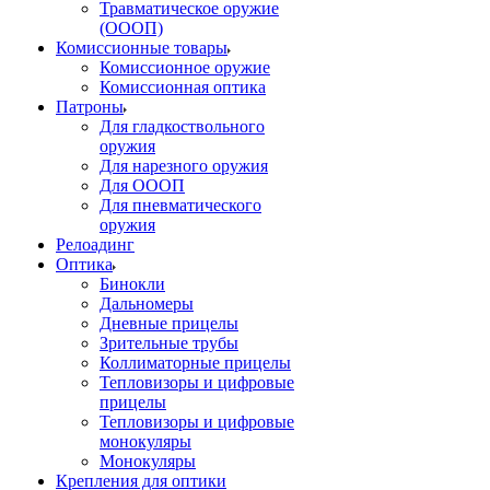
Травматическое оружие
(ОООП)
Комиссионные товары
Комиссионное оружие
Комиссионная оптика
Патроны
Для гладкоствольного
оружия
Для нарезного оружия
Для ОООП
Для пневматического
оружия
Релоадинг
Оптика
Бинокли
Дальномеры
Дневные прицелы
Зрительные трубы
Коллиматорные прицелы
Тепловизоры и цифровые
прицелы
Тепловизоры и цифровые
монокуляры
Монокуляры
Крепления для оптики