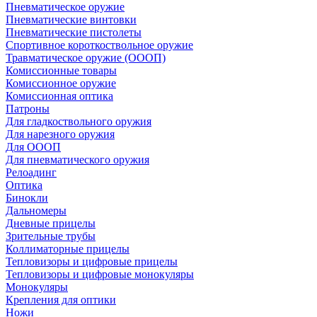
Пневматическое оружие
Пневматические винтовки
Пневматические пистолеты
Спортивное короткоствольное оружие
Травматическое оружие (ОООП)
Комиссионные товары
Комиссионное оружие
Комиссионная оптика
Патроны
Для гладкоствольного оружия
Для нарезного оружия
Для ОООП
Для пневматического оружия
Релоадинг
Оптика
Бинокли
Дальномеры
Дневные прицелы
Зрительные трубы
Коллиматорные прицелы
Тепловизоры и цифровые прицелы
Тепловизоры и цифровые монокуляры
Монокуляры
Крепления для оптики
Ножи