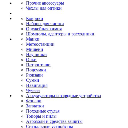
Прочие аксессуары
Чехлы для оптики
Коврики
Наборы для чистки
Оружейная химия
Шомполы, адаптеры и расходники
Манки
Метеостанции
Мишени
Наушники
Очки
Патронташи
Подсумки
Рюкзаки
Сумки
Навигация
Чучела
Аккумуляторы и зарядные устройства
Фонари
Заплатки
Походные стулья
Топоры и пилы
Аэрозоли и средства защиты
Сигнальные устройства