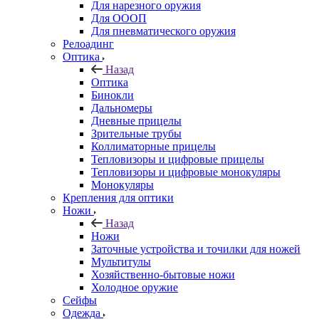
Для нарезного оружия
Для ОООП
Для пневматического оружия
Релоадинг
Оптика
Назад
Оптика
Бинокли
Дальномеры
Дневные прицелы
Зрительные трубы
Коллиматорные прицелы
Тепловизоры и цифровые прицелы
Тепловизоры и цифровые монокуляры
Монокуляры
Крепления для оптики
Ножи
Назад
Ножи
Заточные устройства и точилки для ножей
Мультитулы
Хозяйственно-бытовые ножи
Холодное оружие
Сейфы
Одежда