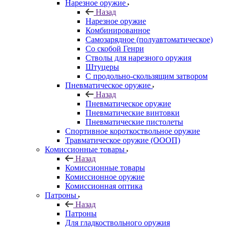
Нарезное оружие
Назад
Нарезное оружие
Комбинированное
Самозарядное (полуавтоматическое)
Со скобой Генри
Стволы для нарезного оружия
Штуцеры
С продольно-скользящим затвором
Пневматическое оружие
Назад
Пневматическое оружие
Пневматические винтовки
Пневматические пистолеты
Спортивное короткоствольное оружие
Травматическое оружие (ОООП)
Комиссионные товары
Назад
Комиссионные товары
Комиссионное оружие
Комиссионная оптика
Патроны
Назад
Патроны
Для гладкоствольного оружия