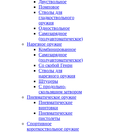
Двуствольное
Помповое
Стволы для
гладкоствольного
оружия
Одноствольное
Самозарядное
(полуавтоматическое)
Нарезное оружие
Комбинированное
Самозарядное
(полуавтоматическое)
Со скобой Генри
Стволы для
нарезного оружия
Штуцеры
С продольно-
скользящим затвором
Пневматическое оружие
Пневматические
винтовки
Пневматические
пистолеты
Спортивное
короткоствольное оружие