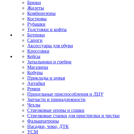
Брюки
Жилеты
Комбинезоны
Костюмы
Рубашки
Толстовки и кофты
Ботинки
Сапоги
Аксессуары для обуви
Кроссовки
Кейсы
Затыльники и гребни
Магазины
Кобуры
Приклады и цевья
Антабки
Ремни
Прицельные приспособления и ЛЦУ
Запчасти и принадлежности
Чехлы
Стрелковые опоры и сошки
Стрелковые станки для пристрелки и чистки
Фальшпатроны
Насадки, чоки, ДТК
УСМ