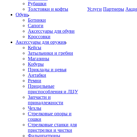
Рубашки
Толстовки и кофты
Услуги
Партнеры
Акци
Обувь
Ботинки
Сапоги
Аксессуары для обуви
Кроссовки
Аксессуары для оружия
Кейсы
Затыльники и гребни
Магазины
Кобуры
Приклады и цевья
Антабки
Ремни
Прицельные
приспособления и ЛЦУ
Запчасти и
принадлежности
Чехлы
Стрелковые опоры и
сошки
Стрелковые станки для
пристрелки и чистки
Фальшпатроны