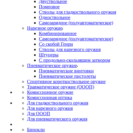
Двуствольное
Помповое
Стволы для гладкоствольного оружия
Одноствольное
Самозарядное (полуавтоматическое)
Нарезное оружие
Комбинированное
Самозарядное (полуавтоматическое)
Со скобой Генри
Стволы для нарезного оружия
Штуцеры
С продольно-скользящим затвором
Пневматическое оружие
Пневматические винтовки
Пневматические пистолеты
Спортивное короткоствольное оружие
Травматическое оружие (ОООП)
Комиссионное оружие
Комиссионная оптика
Для гладкоствольного оружия
Для нарезного оружия
Для ОООП
Для пневматического оружия
Бинокли