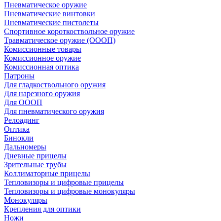
Пневматическое оружие
Пневматические винтовки
Пневматические пистолеты
Спортивное короткоствольное оружие
Травматическое оружие (ОООП)
Комиссионные товары
Комиссионное оружие
Комиссионная оптика
Патроны
Для гладкоствольного оружия
Для нарезного оружия
Для ОООП
Для пневматического оружия
Релоадинг
Оптика
Бинокли
Дальномеры
Дневные прицелы
Зрительные трубы
Коллиматорные прицелы
Тепловизоры и цифровые прицелы
Тепловизоры и цифровые монокуляры
Монокуляры
Крепления для оптики
Ножи