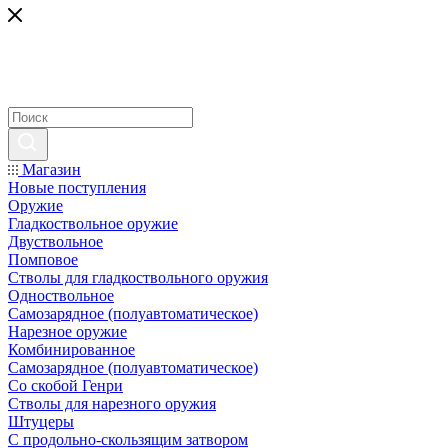
Магазин
Новые поступления
Оружие
Гладкоствольное оружие
Двуствольное
Помповое
Стволы для гладкоствольного оружия
Одноствольное
Самозарядное (полуавтоматическое)
Нарезное оружие
Комбинированное
Самозарядное (полуавтоматическое)
Со скобой Генри
Стволы для нарезного оружия
Штуцеры
С продольно-скользящим затвором