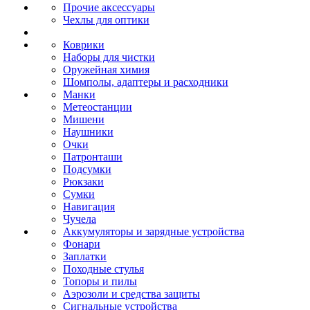
Прочие аксессуары
Чехлы для оптики
Коврики
Наборы для чистки
Оружейная химия
Шомполы, адаптеры и расходники
Манки
Метеостанции
Мишени
Наушники
Очки
Патронташи
Подсумки
Рюкзаки
Сумки
Навигация
Чучела
Аккумуляторы и зарядные устройства
Фонари
Заплатки
Походные стулья
Топоры и пилы
Аэрозоли и средства защиты
Сигнальные устройства