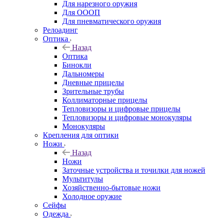
Для нарезного оружия
Для ОООП
Для пневматического оружия
Релоадинг
Оптика
Назад
Оптика
Бинокли
Дальномеры
Дневные прицелы
Зрительные трубы
Коллиматорные прицелы
Тепловизоры и цифровые прицелы
Тепловизоры и цифровые монокуляры
Монокуляры
Крепления для оптики
Ножи
Назад
Ножи
Заточные устройства и точилки для ножей
Мультитулы
Хозяйственно-бытовые ножи
Холодное оружие
Сейфы
Одежда