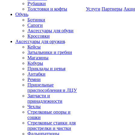
Рубашки
Толстовки и кофты
Услуги
Партнеры
Акци
Обувь
Ботинки
Сапоги
Аксессуары для обуви
Кроссовки
Аксессуары для оружия
Кейсы
Затыльники и гребни
Магазины
Кобуры
Приклады и цевья
Антабки
Ремни
Прицельные
приспособления и ЛЦУ
Запчасти и
принадлежности
Чехлы
Стрелковые опоры и
сошки
Стрелковые станки для
пристрелки и чистки
Фальшпатроны