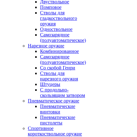
Двуствольное
Помповое
Стволы для
гладкоствольного
оружия
Одноствольное
Самозарядное
(полуавтоматическое)
Нарезное оружие
Комбинированное
Самозарядное
(полуавтоматическое)
Со скобой Генри
Стволы для
нарезного оружия
Штуцеры
С продольно-
скользящим затвором
Пневматическое оружие
Пневматические
винтовки
Пневматические
пистолеты
Спортивное
короткоствольное оружие