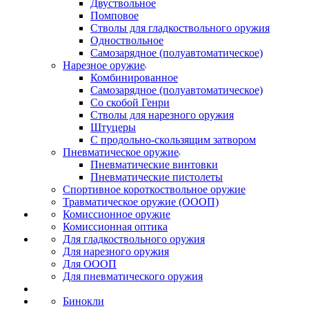
Двуствольное
Помповое
Стволы для гладкоствольного оружия
Одноствольное
Самозарядное (полуавтоматическое)
Нарезное оружие
Комбинированное
Самозарядное (полуавтоматическое)
Со скобой Генри
Стволы для нарезного оружия
Штуцеры
С продольно-скользящим затвором
Пневматическое оружие
Пневматические винтовки
Пневматические пистолеты
Спортивное короткоствольное оружие
Травматическое оружие (ОООП)
Комиссионное оружие
Комиссионная оптика
Для гладкоствольного оружия
Для нарезного оружия
Для ОООП
Для пневматического оружия
Бинокли