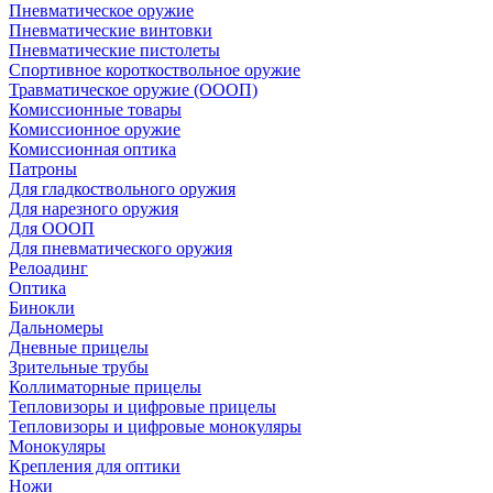
Пневматическое оружие
Пневматические винтовки
Пневматические пистолеты
Спортивное короткоствольное оружие
Травматическое оружие (ОООП)
Комиссионные товары
Комиссионное оружие
Комиссионная оптика
Патроны
Для гладкоствольного оружия
Для нарезного оружия
Для ОООП
Для пневматического оружия
Релоадинг
Оптика
Бинокли
Дальномеры
Дневные прицелы
Зрительные трубы
Коллиматорные прицелы
Тепловизоры и цифровые прицелы
Тепловизоры и цифровые монокуляры
Монокуляры
Крепления для оптики
Ножи