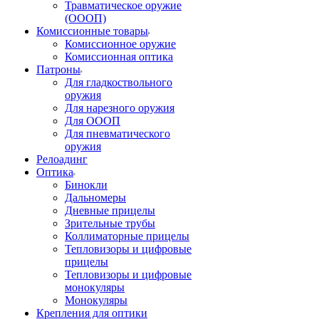
Травматическое оружие
(ОООП)
Комиссионные товары
Комиссионное оружие
Комиссионная оптика
Патроны
Для гладкоствольного
оружия
Для нарезного оружия
Для ОООП
Для пневматического
оружия
Релоадинг
Оптика
Бинокли
Дальномеры
Дневные прицелы
Зрительные трубы
Коллиматорные прицелы
Тепловизоры и цифровые
прицелы
Тепловизоры и цифровые
монокуляры
Монокуляры
Крепления для оптики