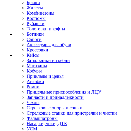
Брюки
Жилеты
Комбинезоны
Костюмы
Рубашки
Толстовки и кофты
Ботинки
Сапоги
Аксессуары для обуви
Кроссовки
Кейсы
Затыльники и гребни
Магазины
Кобуры
Приклады и цевья
Антабки
Ремни
Прицельные приспособления и ЛЦУ
Запчасти и принадлежности
Чехлы
Стрелковые опоры и сошки
Стрелковые станки для пристрелки и чистки
Фальшпатроны
Насадки, чоки, ДТК
УСМ