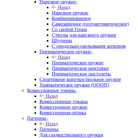
Нарезное оружие
Назад
Нарезное оружие
Комбинированное
Самозарядное (полуавтоматическое)
Со скобой Генри
Стволы для нарезного оружия
Штуцеры
С продольно-скользящим затвором
Пневматическое оружие
Назад
Пневматическое оружие
Пневматические винтовки
Пневматические пистолеты
Спортивное короткоствольное оружие
Травматическое оружие (ОООП)
Комиссионные товары
Назад
Комиссионные товары
Комиссионное оружие
Комиссионная оптика
Патроны
Назад
Патроны
Для гладкоствольного оружия