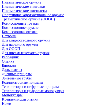
Пневматическое оружие
Пневматические винтовки
Пневматические пистолеты
Спортивное короткоствольное оружие
Травматическое оружие (ОООП)
Комиссионные товары
Комиссионное оружие
Комиссионная оптика
Патроны
Для гладкоствольного оружия
Для нарезного оружия
Для ОООП
Для пневматического оружия
Релоадинг
Оптика
Бинокли
Дальномеры
Дневные прицелы
Зрительные трубы
Коллиматорные прицелы
Тепловизоры и цифровые прицелы
Тепловизоры и цифровые монокуляры
Монокуляры
Крепления для оптики
Ножи