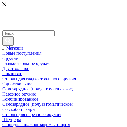
Магазин
Новые поступления
Оружие
Гладкоствольное оружие
Двуствольное
Помповое
Стволы для гладкоствольного оружия
Одноствольное
Самозарядное (полуавтоматическое)
Нарезное оружие
Комбинированное
Самозарядное (полуавтоматическое)
Со скобой Генри
Стволы для нарезного оружия
Штуцеры
С продольно-скользящим затвором