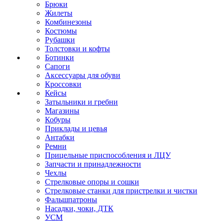
Брюки
Жилеты
Комбинезоны
Костюмы
Рубашки
Толстовки и кофты
Ботинки
Сапоги
Аксессуары для обуви
Кроссовки
Кейсы
Затыльники и гребни
Магазины
Кобуры
Приклады и цевья
Антабки
Ремни
Прицельные приспособления и ЛЦУ
Запчасти и принадлежности
Чехлы
Стрелковые опоры и сошки
Стрелковые станки для пристрелки и чистки
Фальшпатроны
Насадки, чоки, ДТК
УСМ