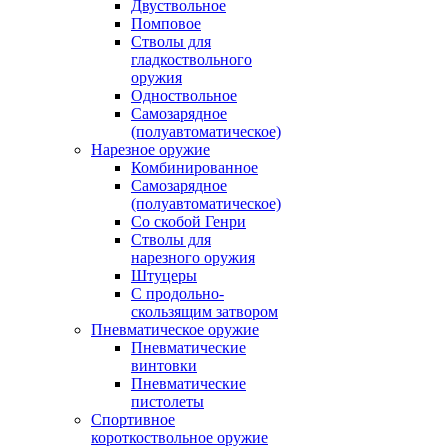
Двуствольное
Помповое
Стволы для
гладкоствольного
оружия
Одноствольное
Самозарядное
(полуавтоматическое)
Нарезное оружие
Комбинированное
Самозарядное
(полуавтоматическое)
Со скобой Генри
Стволы для
нарезного оружия
Штуцеры
С продольно-
скользящим затвором
Пневматическое оружие
Пневматические
винтовки
Пневматические
пистолеты
Спортивное
короткоствольное оружие