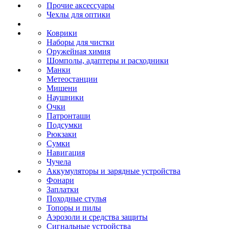
Прочие аксессуары
Чехлы для оптики
Коврики
Наборы для чистки
Оружейная химия
Шомполы, адаптеры и расходники
Манки
Метеостанции
Мишени
Наушники
Очки
Патронташи
Подсумки
Рюкзаки
Сумки
Навигация
Чучела
Аккумуляторы и зарядные устройства
Фонари
Заплатки
Походные стулья
Топоры и пилы
Аэрозоли и средства защиты
Сигнальные устройства