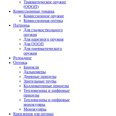
Травматическое оружие
(ОООП)
Комиссионные товары
Комиссионное оружие
Комиссионная оптика
Патроны
Для гладкоствольного
оружия
Для нарезного оружия
Для ОООП
Для пневматического
оружия
Релоадинг
Оптика
Бинокли
Дальномеры
Дневные прицелы
Зрительные трубы
Коллиматорные прицелы
Тепловизоры и цифровые
прицелы
Тепловизоры и цифровые
монокуляры
Монокуляры
Крепления для оптики