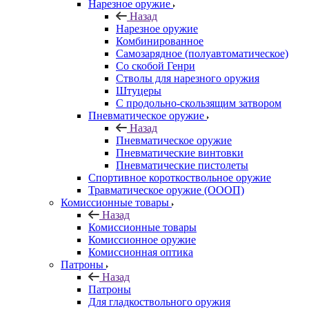
Нарезное оружие
Назад
Нарезное оружие
Комбинированное
Самозарядное (полуавтоматическое)
Со скобой Генри
Стволы для нарезного оружия
Штуцеры
С продольно-скользящим затвором
Пневматическое оружие
Назад
Пневматическое оружие
Пневматические винтовки
Пневматические пистолеты
Спортивное короткоствольное оружие
Травматическое оружие (ОООП)
Комиссионные товары
Назад
Комиссионные товары
Комиссионное оружие
Комиссионная оптика
Патроны
Назад
Патроны
Для гладкоствольного оружия