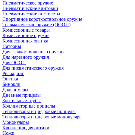
Пневматическое оружие
Пневматические винтовки
Пневматические пистолеты
Спортивное короткоствольное оружие
Травматическое оружие (ОООП)
Комиссионные товары
Комиссионное оружие
Комиссионная оптика
Патроны
Для гладкоствольного оружия
Для нарезного оружия
Для ОООП
Для пневматического оружия
Релоадинг
Оптика
Бинокли
Дальномеры
Дневные прицелы
Зрительные трубы
Коллиматорные прицелы
Тепловизоры и цифровые прицелы
Тепловизоры и цифровые монокуляры
Монокуляры
Крепления для оптики
Ножи