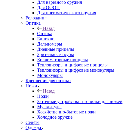
Для нарезного оружия
Для ОООП
Для пневматического оружия
Релоадинг
Оптика
Назад
Оптика
Бинокли
Дальномеры
Дневные прицелы
Зрительные трубы
Коллиматорные прицелы
Тепловизоры и цифровые прицелы
Тепловизоры и цифровые монокуляры
Монокуляры
Крепления для оптики
Ножи
Назад
Ножи
Заточные устройства и точилки для ножей
Мультитулы
Хозяйственно-бытовые ножи
Холодное оружие
Сейфы
Одежда