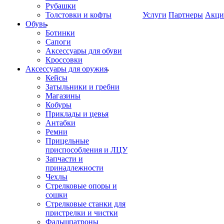
Рубашки
Толстовки и кофты
Услуги
Партнеры
Акци
Обувь
Ботинки
Сапоги
Аксессуары для обуви
Кроссовки
Аксессуары для оружия
Кейсы
Затыльники и гребни
Магазины
Кобуры
Приклады и цевья
Антабки
Ремни
Прицельные
приспособления и ЛЦУ
Запчасти и
принадлежности
Чехлы
Стрелковые опоры и
сошки
Стрелковые станки для
пристрелки и чистки
Фальшпатроны