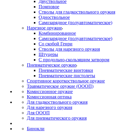
Двуствольное
Помповое
Стволы для гладкоствольного оружия
Одноствольное
Самозарядное (полуавтоматическое)
Нарезное оружие
Комбинированное
Самозарядное (полуавтоматическое)
Со скобой Генри
Стволы для нарезного оружия
Штуцеры
С продольно-скользящим затвором
Пневматическое оружие
Пневматические винтовки
Пневматические пистолеты
Спортивное короткоствольное оружие
Травматическое оружие (ОООП)
Комиссионное оружие
Комиссионная оптика
Для гладкоствольного оружия
Для нарезного оружия
Для ОООП
Для пневматического оружия
Бинокли