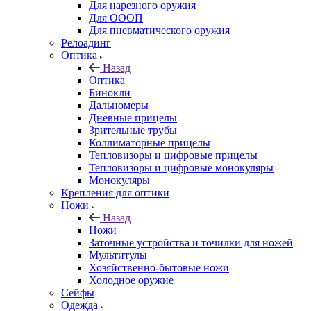
Для нарезного оружия
Для ОООП
Для пневматического оружия
Релоадинг
Оптика
Назад
Оптика
Бинокли
Дальномеры
Дневные прицелы
Зрительные трубы
Коллиматорные прицелы
Тепловизоры и цифровые прицелы
Тепловизоры и цифровые монокуляры
Монокуляры
Крепления для оптики
Ножи
Назад
Ножи
Заточные устройства и точилки для ножей
Мультитулы
Хозяйственно-бытовые ножи
Холодное оружие
Сейфы
Одежда