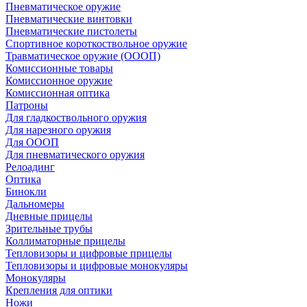
Пневматическое оружие
Пневматические винтовки
Пневматические пистолеты
Спортивное короткоствольное оружие
Травматическое оружие (ОООП)
Комиссионные товары
Комиссионное оружие
Комиссионная оптика
Патроны
Для гладкоствольного оружия
Для нарезного оружия
Для ОООП
Для пневматического оружия
Релоадинг
Оптика
Бинокли
Дальномеры
Дневные прицелы
Зрительные трубы
Коллиматорные прицелы
Тепловизоры и цифровые прицелы
Тепловизоры и цифровые монокуляры
Монокуляры
Крепления для оптики
Ножи