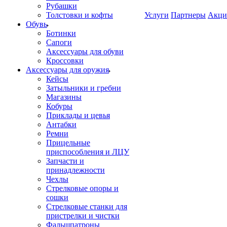
Рубашки
Толстовки и кофты
Услуги
Партнеры
Акци
Обувь
Ботинки
Сапоги
Аксессуары для обуви
Кроссовки
Аксессуары для оружия
Кейсы
Затыльники и гребни
Магазины
Кобуры
Приклады и цевья
Антабки
Ремни
Прицельные
приспособления и ЛЦУ
Запчасти и
принадлежности
Чехлы
Стрелковые опоры и
сошки
Стрелковые станки для
пристрелки и чистки
Фальшпатроны