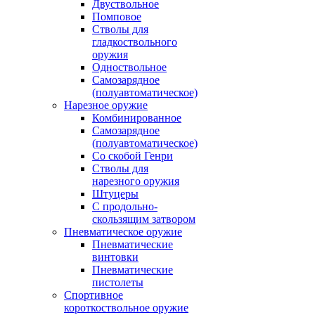
Двуствольное
Помповое
Стволы для
гладкоствольного
оружия
Одноствольное
Самозарядное
(полуавтоматическое)
Нарезное оружие
Комбинированное
Самозарядное
(полуавтоматическое)
Со скобой Генри
Стволы для
нарезного оружия
Штуцеры
С продольно-
скользящим затвором
Пневматическое оружие
Пневматические
винтовки
Пневматические
пистолеты
Спортивное
короткоствольное оружие