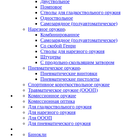
Двуствольное
Помповое
Стволы для гладкоствольного оружия
Одноствольное
Самозарядное (полуавтоматическое)
Нарезное оружие
Комбинированное
Самозарядное (полуавтоматическое)
Со скобой Генри
Стволы для нарезного оружия
Штуцеры
С продольно-скользящим затвором
Пневматическое оружие
Пневматические винтовки
Пневматические пистолеты
Спортивное короткоствольное оружие
Травматическое оружие (ОООП)
Комиссионное оружие
Комиссионная оптика
Для гладкоствольного оружия
Для нарезного оружия
Для ОООП
Для пневматического оружия
Бинокли