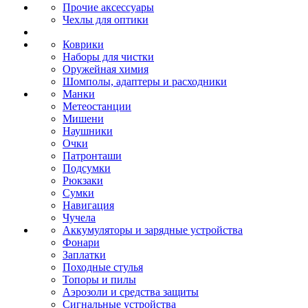
Прочие аксессуары
Чехлы для оптики
Коврики
Наборы для чистки
Оружейная химия
Шомполы, адаптеры и расходники
Манки
Метеостанции
Мишени
Наушники
Очки
Патронташи
Подсумки
Рюкзаки
Сумки
Навигация
Чучела
Аккумуляторы и зарядные устройства
Фонари
Заплатки
Походные стулья
Топоры и пилы
Аэрозоли и средства защиты
Сигнальные устройства