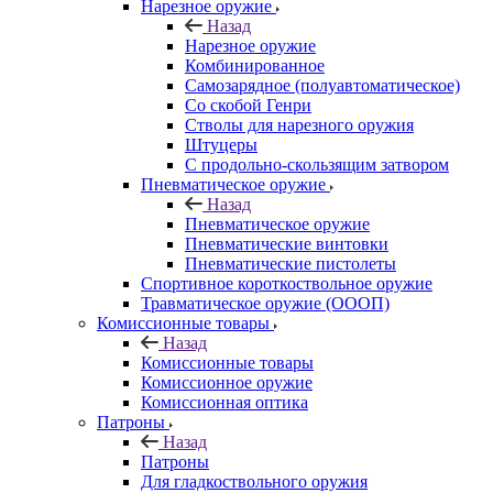
Нарезное оружие
Назад
Нарезное оружие
Комбинированное
Самозарядное (полуавтоматическое)
Со скобой Генри
Стволы для нарезного оружия
Штуцеры
С продольно-скользящим затвором
Пневматическое оружие
Назад
Пневматическое оружие
Пневматические винтовки
Пневматические пистолеты
Спортивное короткоствольное оружие
Травматическое оружие (ОООП)
Комиссионные товары
Назад
Комиссионные товары
Комиссионное оружие
Комиссионная оптика
Патроны
Назад
Патроны
Для гладкоствольного оружия