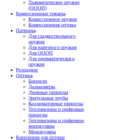
Травматическое оружие
(ОООП)
Комиссионные товары
Комиссионное оружие
Комиссионная оптика
Патроны
Для гладкоствольного
оружия
Для нарезного оружия
Для ОООП
Для пневматического
оружия
Релоадинг
Оптика
Бинокли
Дальномеры
Дневные прицелы
Зрительные трубы
Коллиматорные прицелы
Тепловизоры и цифровые
прицелы
Тепловизоры и цифровые
монокуляры
Монокуляры
Крепления для оптики