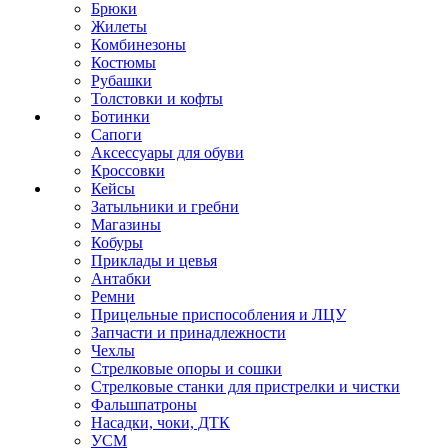
Брюки
Жилеты
Комбинезоны
Костюмы
Рубашки
Толстовки и кофты
Ботинки
Сапоги
Аксессуары для обуви
Кроссовки
Кейсы
Затыльники и гребни
Магазины
Кобуры
Приклады и цевья
Антабки
Ремни
Прицельные приспособления и ЛЦУ
Запчасти и принадлежности
Чехлы
Стрелковые опоры и сошки
Стрелковые станки для пристрелки и чистки
Фальшпатроны
Насадки, чоки, ДТК
УСМ