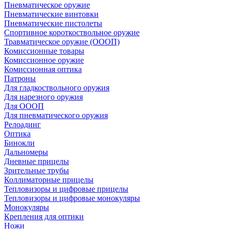
Пневматическое оружие
Пневматические винтовки
Пневматические пистолеты
Спортивное короткоствольное оружие
Травматическое оружие (ОООП)
Комиссионные товары
Комиссионное оружие
Комиссионная оптика
Патроны
Для гладкоствольного оружия
Для нарезного оружия
Для ОООП
Для пневматического оружия
Релоадинг
Оптика
Бинокли
Дальномеры
Дневные прицелы
Зрительные трубы
Коллиматорные прицелы
Тепловизоры и цифровые прицелы
Тепловизоры и цифровые монокуляры
Монокуляры
Крепления для оптики
Ножи