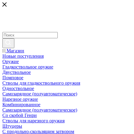
Магазин
Новые поступления
Оружие
Гладкоствольное оружие
Двуствольное
Помповое
Стволы для гладкоствольного оружия
Одноствольное
Самозарядное (полуавтоматическое)
Нарезное оружие
Комбинированное
Самозарядное (полуавтоматическое)
Со скобой Генри
Стволы для нарезного оружия
Штуцеры
С продольно-скользящим затвором