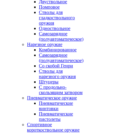
Двуствольное
Помповое
Стволы для
гладкоствольного
оружия
Одноствольное
Самозарядное
(полуавтоматическое)
Нарезное оружие
Комбинированное
Самозарядное
(полуавтоматическое)
Со скобой Генри
Стволы для
нарезного оружия
Штуцеры
С продольно-
скользящим затвором
Пневматическое оружие
Пневматические
винтовки
Пневматические
пистолеты
Спортивное
короткоствольное оружие