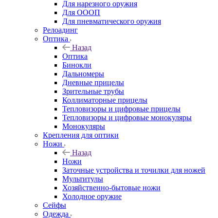
Для нарезного оружия
Для ОООП
Для пневматического оружия
Релоадинг
Оптика
Назад
Оптика
Бинокли
Дальномеры
Дневные прицелы
Зрительные трубы
Коллиматорные прицелы
Тепловизоры и цифровые прицелы
Тепловизоры и цифровые монокуляры
Монокуляры
Крепления для оптики
Ножи
Назад
Ножи
Заточные устройства и точилки для ножей
Мультитулы
Хозяйственно-бытовые ножи
Холодное оружие
Сейфы
Одежда