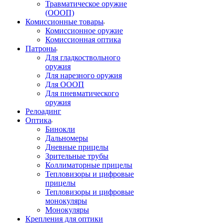
Травматическое оружие
(ОООП)
Комиссионные товары
Комиссионное оружие
Комиссионная оптика
Патроны
Для гладкоствольного
оружия
Для нарезного оружия
Для ОООП
Для пневматического
оружия
Релоадинг
Оптика
Бинокли
Дальномеры
Дневные прицелы
Зрительные трубы
Коллиматорные прицелы
Тепловизоры и цифровые
прицелы
Тепловизоры и цифровые
монокуляры
Монокуляры
Крепления для оптики