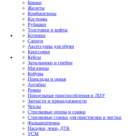
Брюки
Жилеты
Комбинезоны
Костюмы
Рубашки
Толстовки и кофты
Ботинки
Сапоги
Аксессуары для обуви
Кроссовки
Кейсы
Затыльники и гребни
Магазины
Кобуры
Приклады и цевья
Антабки
Ремни
Прицельные приспособления и ЛЦУ
Запчасти и принадлежности
Чехлы
Стрелковые опоры и сошки
Стрелковые станки для пристрелки и чистки
Фальшпатроны
Насадки, чоки, ДТК
УСМ