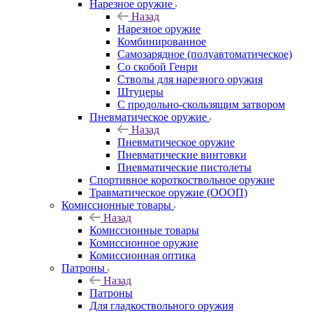
Нарезное оружие
Назад
Нарезное оружие
Комбинированное
Самозарядное (полуавтоматическое)
Со скобой Генри
Стволы для нарезного оружия
Штуцеры
С продольно-скользящим затвором
Пневматическое оружие
Назад
Пневматическое оружие
Пневматические винтовки
Пневматические пистолеты
Спортивное короткоствольное оружие
Травматическое оружие (ОООП)
Комиссионные товары
Назад
Комиссионные товары
Комиссионное оружие
Комиссионная оптика
Патроны
Назад
Патроны
Для гладкоствольного оружия