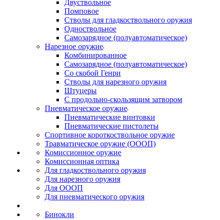
Двуствольное
Помповое
Стволы для гладкоствольного оружия
Одноствольное
Самозарядное (полуавтоматическое)
Нарезное оружие
Комбинированное
Самозарядное (полуавтоматическое)
Со скобой Генри
Стволы для нарезного оружия
Штуцеры
С продольно-скользящим затвором
Пневматическое оружие
Пневматические винтовки
Пневматические пистолеты
Спортивное короткоствольное оружие
Травматическое оружие (ОООП)
Комиссионное оружие
Комиссионная оптика
Для гладкоствольного оружия
Для нарезного оружия
Для ОООП
Для пневматического оружия
Бинокли