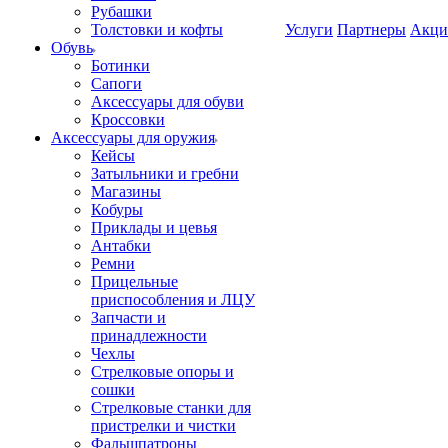
Рубашки
Толстовки и кофты
Услуги
Партнеры
Акци
Обувь
Ботинки
Сапоги
Аксессуары для обуви
Кроссовки
Аксессуары для оружия
Кейсы
Затыльники и гребни
Магазины
Кобуры
Приклады и цевья
Антабки
Ремни
Прицельные
приспособления и ЛЦУ
Запчасти и
принадлежности
Чехлы
Стрелковые опоры и
сошки
Стрелковые станки для
пристрелки и чистки
Фальшпатроны