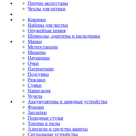
Прочие аксессуары
Чехлы для оптики
Коврики
Наборы для чистки
Оружейная химия
Шомполы, адаптеры и расходники
Манки
Метеостанции
Мишени
Наушники
Очки
Патронташи
Подсумки
Рюкзаки
Сумки
Навигация
Чучела
Аккумуляторы и зарядные устройства
Фонари
Заплатки
Походные стулья
Топоры и пилы
Аэрозоли и средства защиты
Сигнальные устройства