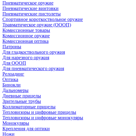
Пневматическое оружие
Пневматические винтовки
Пневматические пистолеты
Спортивное короткоствольное оружие
Травматическое оружие (ОООП)
Комиссионные товары
Комиссионное оружие
Комиссионная оптика
Патроны
Для гладкоствольного оружия
Для нарезного оружия
Для ОООП
Для пневматического оружия
Релоадинг
Оптика
Бинокли
Дальномеры
Дневные прицелы
Зрительные трубы
Коллиматорные прицелы
Тепловизоры и цифровые прицелы
Тепловизоры и цифровые монокуляры
Монокуляры
Крепления для оптики
Ножи