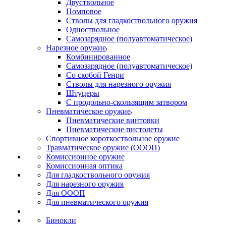
Двуствольное
Помповое
Стволы для гладкоствольного оружия
Одноствольное
Самозарядное (полуавтоматическое)
Нарезное оружие
Комбинированное
Самозарядное (полуавтоматическое)
Со скобой Генри
Стволы для нарезного оружия
Штуцеры
С продольно-скользящим затвором
Пневматическое оружие
Пневматические винтовки
Пневматические пистолеты
Спортивное короткоствольное оружие
Травматическое оружие (ОООП)
Комиссионное оружие
Комиссионная оптика
Для гладкоствольного оружия
Для нарезного оружия
Для ОООП
Для пневматического оружия
Бинокли