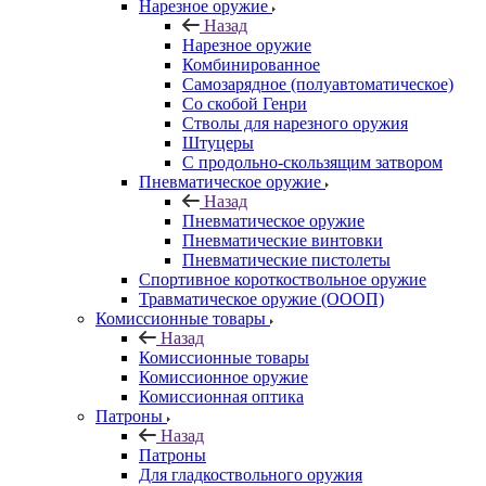
Нарезное оружие
Назад
Нарезное оружие
Комбинированное
Самозарядное (полуавтоматическое)
Со скобой Генри
Стволы для нарезного оружия
Штуцеры
С продольно-скользящим затвором
Пневматическое оружие
Назад
Пневматическое оружие
Пневматические винтовки
Пневматические пистолеты
Спортивное короткоствольное оружие
Травматическое оружие (ОООП)
Комиссионные товары
Назад
Комиссионные товары
Комиссионное оружие
Комиссионная оптика
Патроны
Назад
Патроны
Для гладкоствольного оружия