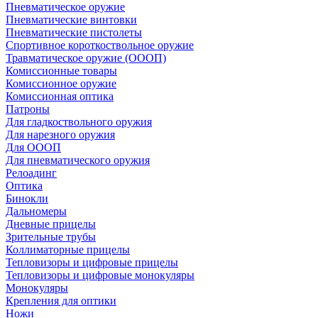
Пневматическое оружие
Пневматические винтовки
Пневматические пистолеты
Спортивное короткоствольное оружие
Травматическое оружие (ОООП)
Комиссионные товары
Комиссионное оружие
Комиссионная оптика
Патроны
Для гладкоствольного оружия
Для нарезного оружия
Для ОООП
Для пневматического оружия
Релоадинг
Оптика
Бинокли
Дальномеры
Дневные прицелы
Зрительные трубы
Коллиматорные прицелы
Тепловизоры и цифровые прицелы
Тепловизоры и цифровые монокуляры
Монокуляры
Крепления для оптики
Ножи