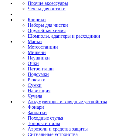
Прочие аксессуары
Чехлы для оптики
Коврики
Наборы для чистки
Оружейная химия
Шомполы, адаптеры и расходники
Манки
Метеостанции
Мишени
Наушники
Очки
Патронташи
Подсумки
Рюкзаки
Сумки
Навигация
Чучела
Аккумуляторы и зарядные устройства
Фонари
Заплатки
Походные стулья
Топоры и пилы
Аэрозоли и средства защиты
Сигнальные устройства