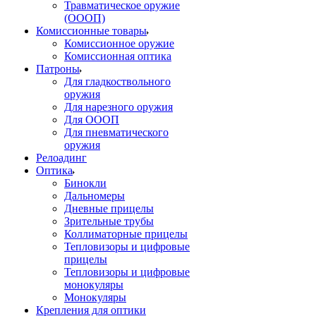
Травматическое оружие
(ОООП)
Комиссионные товары
Комиссионное оружие
Комиссионная оптика
Патроны
Для гладкоствольного
оружия
Для нарезного оружия
Для ОООП
Для пневматического
оружия
Релоадинг
Оптика
Бинокли
Дальномеры
Дневные прицелы
Зрительные трубы
Коллиматорные прицелы
Тепловизоры и цифровые
прицелы
Тепловизоры и цифровые
монокуляры
Монокуляры
Крепления для оптики