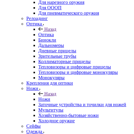
Для нарезного оружия
Для ОООП
Для пневматического оружия
Релоадинг
Оптика
Назад
Оптика
Бинокли
Дальномеры
Дневные прицелы
Зрительные трубы
Коллиматорные прицелы
Тепловизоры и цифровые прицелы
Тепловизоры и цифровые монокуляры
Монокуляры
Крепления для оптики
Ножи
Назад
Ножи
Заточные устройства и точилки для ножей
Мультитулы
Хозяйственно-бытовые ножи
Холодное оружие
Сейфы
Одежда