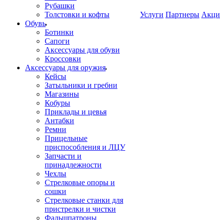
Рубашки
Толстовки и кофты
Услуги
Партнеры
Акци
Обувь
Ботинки
Сапоги
Аксессуары для обуви
Кроссовки
Аксессуары для оружия
Кейсы
Затыльники и гребни
Магазины
Кобуры
Приклады и цевья
Антабки
Ремни
Прицельные
приспособления и ЛЦУ
Запчасти и
принадлежности
Чехлы
Стрелковые опоры и
сошки
Стрелковые станки для
пристрелки и чистки
Фальшпатроны