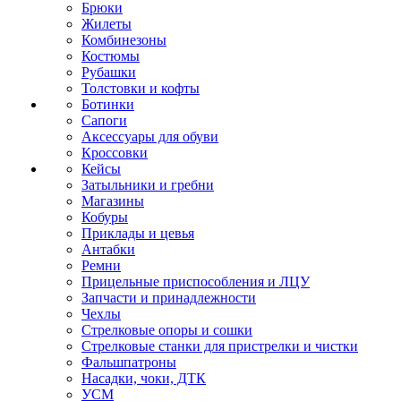
Брюки
Жилеты
Комбинезоны
Костюмы
Рубашки
Толстовки и кофты
Ботинки
Сапоги
Аксессуары для обуви
Кроссовки
Кейсы
Затыльники и гребни
Магазины
Кобуры
Приклады и цевья
Антабки
Ремни
Прицельные приспособления и ЛЦУ
Запчасти и принадлежности
Чехлы
Стрелковые опоры и сошки
Стрелковые станки для пристрелки и чистки
Фальшпатроны
Насадки, чоки, ДТК
УСМ