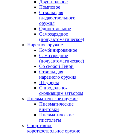
Двуствольное
Помповое
Стволы для
гладкоствольного
оружия
Одноствольное
Самозарядное
(полуавтоматическое)
Нарезное оружие
Комбинированное
Самозарядное
(полуавтоматическое)
Со скобой Генри
Стволы для
нарезного оружия
Штуцеры
С продольно-
скользящим затвором
Пневматическое оружие
Пневматические
винтовки
Пневматические
пистолеты
Спортивное
короткоствольное оружие