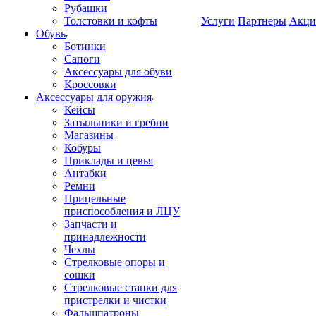
Рубашки
Толстовки и кофты
Услуги
Партнеры
Акци
Обувь
Ботинки
Сапоги
Аксессуары для обуви
Кроссовки
Аксессуары для оружия
Кейсы
Затыльники и гребни
Магазины
Кобуры
Приклады и цевья
Антабки
Ремни
Прицельные
приспособления и ЛЦУ
Запчасти и
принадлежности
Чехлы
Стрелковые опоры и
сошки
Стрелковые станки для
пристрелки и чистки
Фальшпатроны