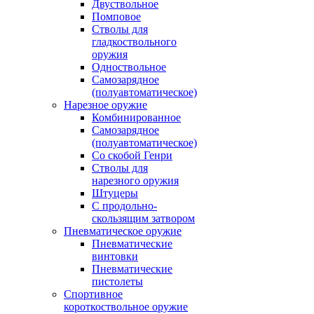
Двуствольное
Помповое
Стволы для
гладкоствольного
оружия
Одноствольное
Самозарядное
(полуавтоматическое)
Нарезное оружие
Комбинированное
Самозарядное
(полуавтоматическое)
Со скобой Генри
Стволы для
нарезного оружия
Штуцеры
С продольно-
скользящим затвором
Пневматическое оружие
Пневматические
винтовки
Пневматические
пистолеты
Спортивное
короткоствольное оружие