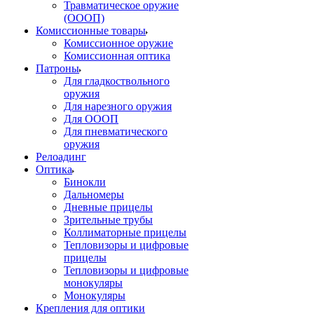
Травматическое оружие
(ОООП)
Комиссионные товары
Комиссионное оружие
Комиссионная оптика
Патроны
Для гладкоствольного
оружия
Для нарезного оружия
Для ОООП
Для пневматического
оружия
Релоадинг
Оптика
Бинокли
Дальномеры
Дневные прицелы
Зрительные трубы
Коллиматорные прицелы
Тепловизоры и цифровые
прицелы
Тепловизоры и цифровые
монокуляры
Монокуляры
Крепления для оптики