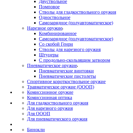
Двуствольное
Помповое
Стволы для гладкоствольного оружия
Одноствольное
Самозарядное (полуавтоматическое)
Нарезное оружие
Комбинированное
Самозарядное (полуавтоматическое)
Со скобой Генри
Стволы для нарезного оружия
Штуцеры
С продольно-скользящим затвором
Пневматическое оружие
Пневматические винтовки
Пневматические пистолеты
Спортивное короткоствольное оружие
Травматическое оружие (ОООП)
Комиссионное оружие
Комиссионная оптика
Для гладкоствольного оружия
Для нарезного оружия
Для ОООП
Для пневматического оружия
Бинокли