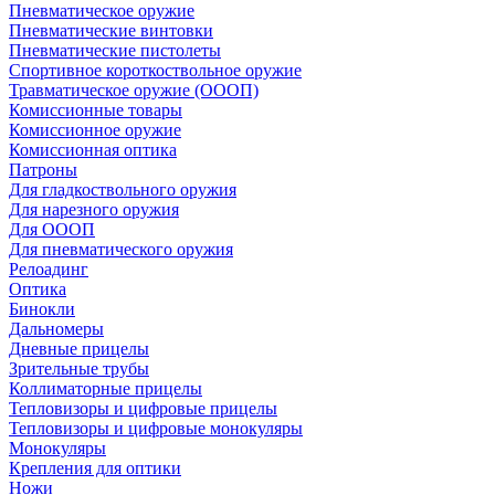
Пневматическое оружие
Пневматические винтовки
Пневматические пистолеты
Спортивное короткоствольное оружие
Травматическое оружие (ОООП)
Комиссионные товары
Комиссионное оружие
Комиссионная оптика
Патроны
Для гладкоствольного оружия
Для нарезного оружия
Для ОООП
Для пневматического оружия
Релоадинг
Оптика
Бинокли
Дальномеры
Дневные прицелы
Зрительные трубы
Коллиматорные прицелы
Тепловизоры и цифровые прицелы
Тепловизоры и цифровые монокуляры
Монокуляры
Крепления для оптики
Ножи