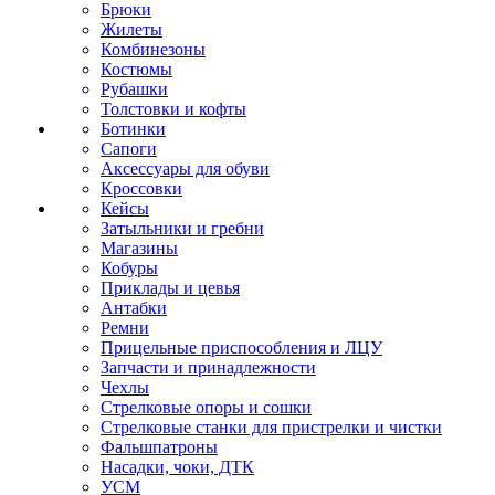
Брюки
Жилеты
Комбинезоны
Костюмы
Рубашки
Толстовки и кофты
Ботинки
Сапоги
Аксессуары для обуви
Кроссовки
Кейсы
Затыльники и гребни
Магазины
Кобуры
Приклады и цевья
Антабки
Ремни
Прицельные приспособления и ЛЦУ
Запчасти и принадлежности
Чехлы
Стрелковые опоры и сошки
Стрелковые станки для пристрелки и чистки
Фальшпатроны
Насадки, чоки, ДТК
УСМ