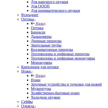
Для нарезного оружия
Для ОООП
Для пневматического оружия
Релоадинг
Оптика
Назад
Оптика
Бинокли
Дальномеры
Дневные прицелы
Зрительные трубы
Коллиматорные прицелы
Тепловизоры и цифровые прицелы
Тепловизоры и цифровые монокуляры
Монокуляры
Крепления для оптики
Ножи
Назад
Ножи
Заточные устройства и точилки для ножей
Мультитулы
Хозяйственно-бытовые ножи
Холодное оружие
Сейфы
Одежда