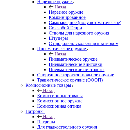
Нарезное оружие
Назад
Нарезное оружие
Комбинированное
Самозарядное (полуавтоматическое)
Со скобой Генри
Стволы для нарезного оружия
Штуцеры
С продольно-скользящим затвором
Пневматическое оружие
Назад
Пневматическое оружие
Пневматические винтовки
Пневматические пистолеты
Спортивное короткоствольное оружие
Травматическое оружие (ОООП)
Комиссионные товары
Назад
Комиссионные товары
Комиссионное оружие
Комиссионная оптика
Патроны
Назад
Патроны
Для гладкоствольного оружия