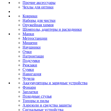
Прочие аксессуары
Чехлы для оптики
Коврики
Наборы для чистки
Оружейная химия
Шомполы, адаптеры и расходники
Манки
Метеостанции
Мишени
Наушники
Очки
Патронташи
Подсумки
Рюкзаки
Сумки
Навигация
Чучела
Аккумуляторы и зарядные устройства
Фонари
Заплатки
Походные стулья
Топоры и пилы
Аэрозоли и средства защиты
Сигнальные устройства