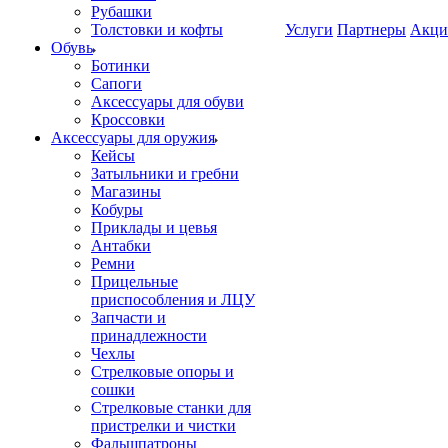
Рубашки
Толстовки и кофты
Услуги
Партнеры
Акци
Обувь
Ботинки
Сапоги
Аксессуары для обуви
Кроссовки
Аксессуары для оружия
Кейсы
Затыльники и гребни
Магазины
Кобуры
Приклады и цевья
Антабки
Ремни
Прицельные
приспособления и ЛЦУ
Запчасти и
принадлежности
Чехлы
Стрелковые опоры и
сошки
Стрелковые станки для
пристрелки и чистки
Фальшпатроны