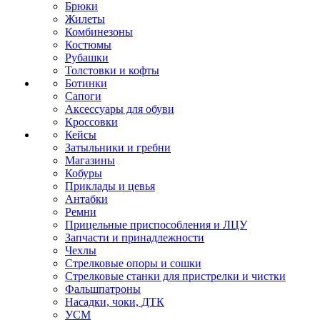
Брюки
Жилеты
Комбинезоны
Костюмы
Рубашки
Толстовки и кофты
Ботинки
Сапоги
Аксессуары для обуви
Кроссовки
Кейсы
Затыльники и гребни
Магазины
Кобуры
Приклады и цевья
Антабки
Ремни
Прицельные приспособления и ЛЦУ
Запчасти и принадлежности
Чехлы
Стрелковые опоры и сошки
Стрелковые станки для пристрелки и чистки
Фальшпатроны
Насадки, чоки, ДТК
УСМ