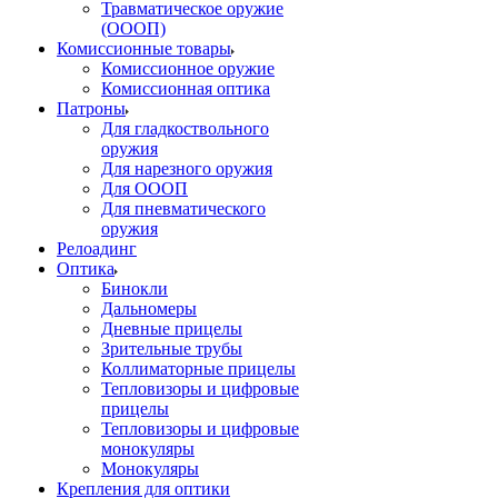
Травматическое оружие
(ОООП)
Комиссионные товары
Комиссионное оружие
Комиссионная оптика
Патроны
Для гладкоствольного
оружия
Для нарезного оружия
Для ОООП
Для пневматического
оружия
Релоадинг
Оптика
Бинокли
Дальномеры
Дневные прицелы
Зрительные трубы
Коллиматорные прицелы
Тепловизоры и цифровые
прицелы
Тепловизоры и цифровые
монокуляры
Монокуляры
Крепления для оптики