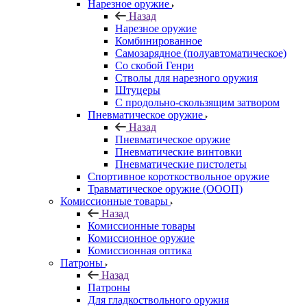
Нарезное оружие
Назад
Нарезное оружие
Комбинированное
Самозарядное (полуавтоматическое)
Со скобой Генри
Стволы для нарезного оружия
Штуцеры
С продольно-скользящим затвором
Пневматическое оружие
Назад
Пневматическое оружие
Пневматические винтовки
Пневматические пистолеты
Спортивное короткоствольное оружие
Травматическое оружие (ОООП)
Комиссионные товары
Назад
Комиссионные товары
Комиссионное оружие
Комиссионная оптика
Патроны
Назад
Патроны
Для гладкоствольного оружия