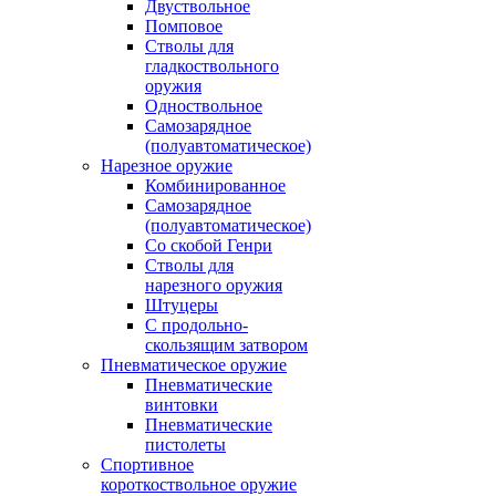
Двуствольное
Помповое
Стволы для
гладкоствольного
оружия
Одноствольное
Самозарядное
(полуавтоматическое)
Нарезное оружие
Комбинированное
Самозарядное
(полуавтоматическое)
Со скобой Генри
Стволы для
нарезного оружия
Штуцеры
С продольно-
скользящим затвором
Пневматическое оружие
Пневматические
винтовки
Пневматические
пистолеты
Спортивное
короткоствольное оружие