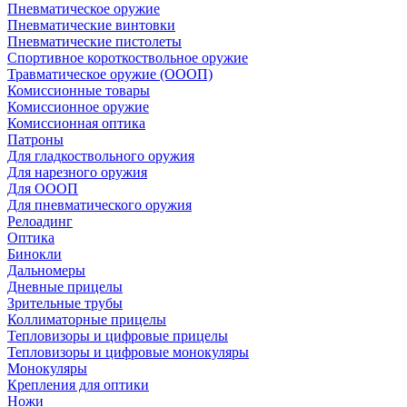
Пневматическое оружие
Пневматические винтовки
Пневматические пистолеты
Спортивное короткоствольное оружие
Травматическое оружие (ОООП)
Комиссионные товары
Комиссионное оружие
Комиссионная оптика
Патроны
Для гладкоствольного оружия
Для нарезного оружия
Для ОООП
Для пневматического оружия
Релоадинг
Оптика
Бинокли
Дальномеры
Дневные прицелы
Зрительные трубы
Коллиматорные прицелы
Тепловизоры и цифровые прицелы
Тепловизоры и цифровые монокуляры
Монокуляры
Крепления для оптики
Ножи