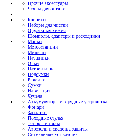
Прочие аксессуары
Чехлы для оптики
Коврики
Наборы для чистки
Оружейная химия
Шомполы, адаптеры и расходники
Манки
Метеостанции
Мишени
Наушники
Очки
Патронташи
Подсумки
Рюкзаки
Сумки
Навигация
Чучела
Аккумуляторы и зарядные устройства
Фонари
Заплатки
Походные стулья
Топоры и пилы
Аэрозоли и средства защиты
Сигнальные устройства