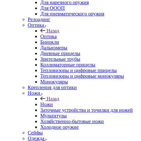
Для нарезного оружия
Для ОООП
Для пневматического оружия
Релоадинг
Оптика
Назад
Оптика
Бинокли
Дальномеры
Дневные прицелы
Зрительные трубы
Коллиматорные прицелы
Тепловизоры и цифровые прицелы
Тепловизоры и цифровые монокуляры
Монокуляры
Крепления для оптики
Ножи
Назад
Ножи
Заточные устройства и точилки для ножей
Мультитулы
Хозяйственно-бытовые ножи
Холодное оружие
Сейфы
Одежда