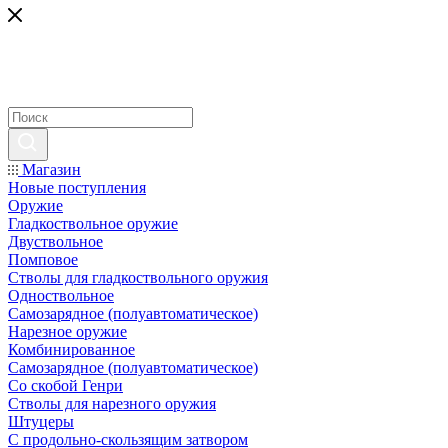
Магазин
Новые поступления
Оружие
Гладкоствольное оружие
Двуствольное
Помповое
Стволы для гладкоствольного оружия
Одноствольное
Самозарядное (полуавтоматическое)
Нарезное оружие
Комбинированное
Самозарядное (полуавтоматическое)
Со скобой Генри
Стволы для нарезного оружия
Штуцеры
С продольно-скользящим затвором