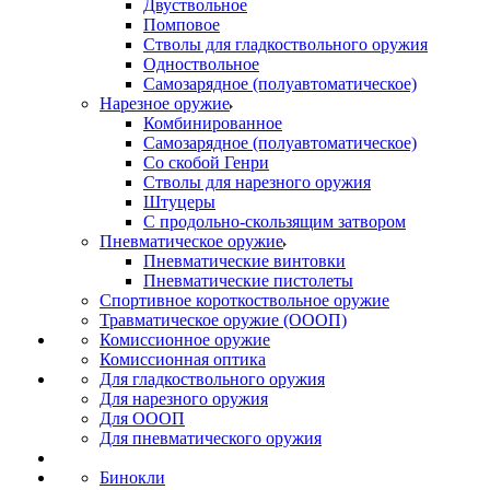
Двуствольное
Помповое
Стволы для гладкоствольного оружия
Одноствольное
Самозарядное (полуавтоматическое)
Нарезное оружие
Комбинированное
Самозарядное (полуавтоматическое)
Со скобой Генри
Стволы для нарезного оружия
Штуцеры
С продольно-скользящим затвором
Пневматическое оружие
Пневматические винтовки
Пневматические пистолеты
Спортивное короткоствольное оружие
Травматическое оружие (ОООП)
Комиссионное оружие
Комиссионная оптика
Для гладкоствольного оружия
Для нарезного оружия
Для ОООП
Для пневматического оружия
Бинокли