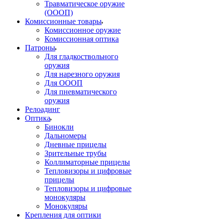
Травматическое оружие
(ОООП)
Комиссионные товары
Комиссионное оружие
Комиссионная оптика
Патроны
Для гладкоствольного
оружия
Для нарезного оружия
Для ОООП
Для пневматического
оружия
Релоадинг
Оптика
Бинокли
Дальномеры
Дневные прицелы
Зрительные трубы
Коллиматорные прицелы
Тепловизоры и цифровые
прицелы
Тепловизоры и цифровые
монокуляры
Монокуляры
Крепления для оптики