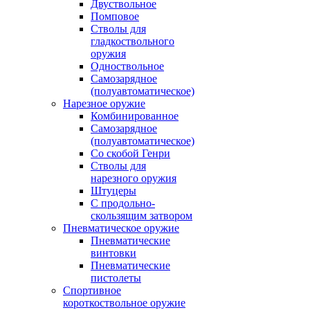
Двуствольное
Помповое
Стволы для
гладкоствольного
оружия
Одноствольное
Самозарядное
(полуавтоматическое)
Нарезное оружие
Комбинированное
Самозарядное
(полуавтоматическое)
Со скобой Генри
Стволы для
нарезного оружия
Штуцеры
С продольно-
скользящим затвором
Пневматическое оружие
Пневматические
винтовки
Пневматические
пистолеты
Спортивное
короткоствольное оружие