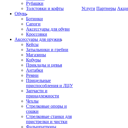
Рубашки
Толстовки и кофты
Услуги
Партнеры
Акци
Обувь
Ботинки
Сапоги
Аксессуары для обуви
Кроссовки
Аксессуары для оружия
Кейсы
Затыльники и гребни
Магазины
Кобуры
Приклады и цевья
Антабки
Ремни
Прицельные
приспособления и ЛЦУ
Запчасти и
принадлежности
Чехлы
Стрелковые опоры и
сошки
Стрелковые станки для
пристрелки и чистки
Фальшпатроны