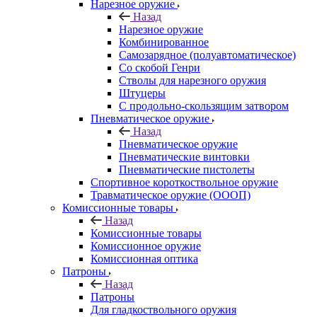
Нарезное оружие
Назад
Нарезное оружие
Комбинированное
Самозарядное (полуавтоматическое)
Со скобой Генри
Стволы для нарезного оружия
Штуцеры
С продольно-скользящим затвором
Пневматическое оружие
Назад
Пневматическое оружие
Пневматические винтовки
Пневматические пистолеты
Спортивное короткоствольное оружие
Травматическое оружие (ОООП)
Комиссионные товары
Назад
Комиссионные товары
Комиссионное оружие
Комиссионная оптика
Патроны
Назад
Патроны
Для гладкоствольного оружия