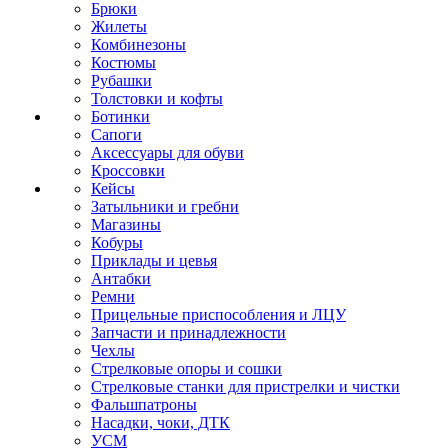
Брюки
Жилеты
Комбинезоны
Костюмы
Рубашки
Толстовки и кофты
Ботинки
Сапоги
Аксессуары для обуви
Кроссовки
Кейсы
Затыльники и гребни
Магазины
Кобуры
Приклады и цевья
Антабки
Ремни
Прицельные приспособления и ЛЦУ
Запчасти и принадлежности
Чехлы
Стрелковые опоры и сошки
Стрелковые станки для пристрелки и чистки
Фальшпатроны
Насадки, чоки, ДТК
УСМ