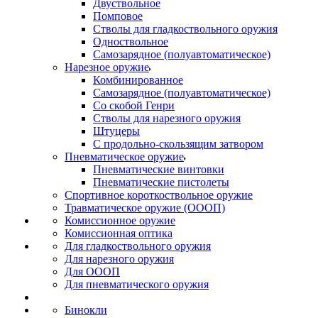
Двуствольное
Помповое
Стволы для гладкоствольного оружия
Одноствольное
Самозарядное (полуавтоматическое)
Нарезное оружие
Комбинированное
Самозарядное (полуавтоматическое)
Со скобой Генри
Стволы для нарезного оружия
Штуцеры
С продольно-скользящим затвором
Пневматическое оружие
Пневматические винтовки
Пневматические пистолеты
Спортивное короткоствольное оружие
Травматическое оружие (ОООП)
Комиссионное оружие
Комиссионная оптика
Для гладкоствольного оружия
Для нарезного оружия
Для ОООП
Для пневматического оружия
Бинокли