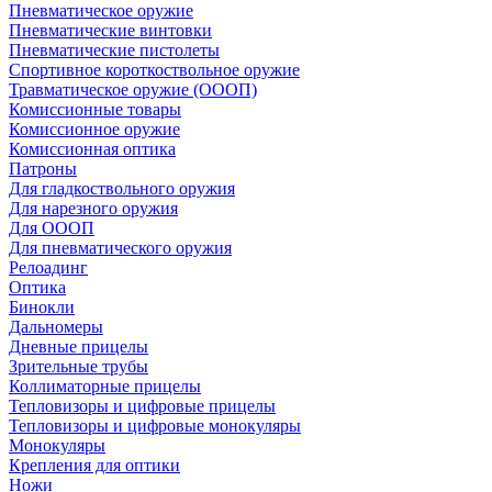
Пневматическое оружие
Пневматические винтовки
Пневматические пистолеты
Спортивное короткоствольное оружие
Травматическое оружие (ОООП)
Комиссионные товары
Комиссионное оружие
Комиссионная оптика
Патроны
Для гладкоствольного оружия
Для нарезного оружия
Для ОООП
Для пневматического оружия
Релоадинг
Оптика
Бинокли
Дальномеры
Дневные прицелы
Зрительные трубы
Коллиматорные прицелы
Тепловизоры и цифровые прицелы
Тепловизоры и цифровые монокуляры
Монокуляры
Крепления для оптики
Ножи