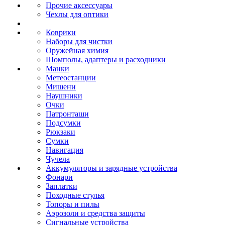
Прочие аксессуары
Чехлы для оптики
Коврики
Наборы для чистки
Оружейная химия
Шомполы, адаптеры и расходники
Манки
Метеостанции
Мишени
Наушники
Очки
Патронташи
Подсумки
Рюкзаки
Сумки
Навигация
Чучела
Аккумуляторы и зарядные устройства
Фонари
Заплатки
Походные стулья
Топоры и пилы
Аэрозоли и средства защиты
Сигнальные устройства