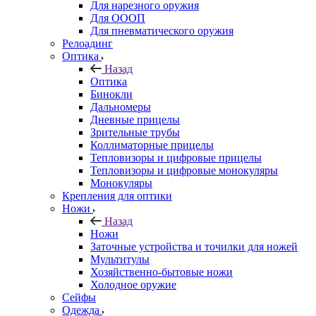
Для нарезного оружия
Для ОООП
Для пневматического оружия
Релоадинг
Оптика
Назад
Оптика
Бинокли
Дальномеры
Дневные прицелы
Зрительные трубы
Коллиматорные прицелы
Тепловизоры и цифровые прицелы
Тепловизоры и цифровые монокуляры
Монокуляры
Крепления для оптики
Ножи
Назад
Ножи
Заточные устройства и точилки для ножей
Мультитулы
Хозяйственно-бытовые ножи
Холодное оружие
Сейфы
Одежда