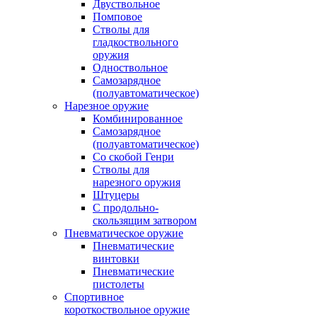
Двуствольное
Помповое
Стволы для
гладкоствольного
оружия
Одноствольное
Самозарядное
(полуавтоматическое)
Нарезное оружие
Комбинированное
Самозарядное
(полуавтоматическое)
Со скобой Генри
Стволы для
нарезного оружия
Штуцеры
С продольно-
скользящим затвором
Пневматическое оружие
Пневматические
винтовки
Пневматические
пистолеты
Спортивное
короткоствольное оружие