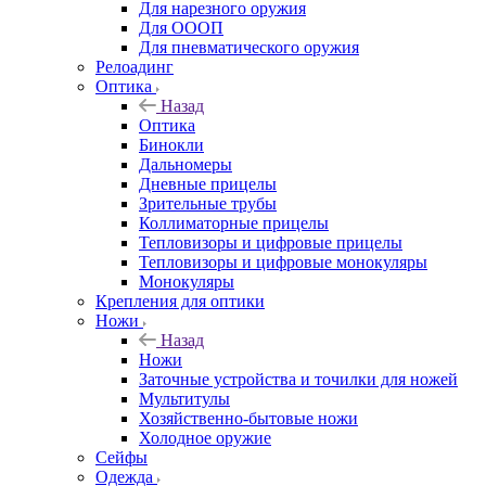
Для нарезного оружия
Для ОООП
Для пневматического оружия
Релоадинг
Оптика
Назад
Оптика
Бинокли
Дальномеры
Дневные прицелы
Зрительные трубы
Коллиматорные прицелы
Тепловизоры и цифровые прицелы
Тепловизоры и цифровые монокуляры
Монокуляры
Крепления для оптики
Ножи
Назад
Ножи
Заточные устройства и точилки для ножей
Мультитулы
Хозяйственно-бытовые ножи
Холодное оружие
Сейфы
Одежда