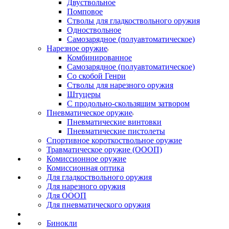
Двуствольное
Помповое
Стволы для гладкоствольного оружия
Одноствольное
Самозарядное (полуавтоматическое)
Нарезное оружие
Комбинированное
Самозарядное (полуавтоматическое)
Со скобой Генри
Стволы для нарезного оружия
Штуцеры
С продольно-скользящим затвором
Пневматическое оружие
Пневматические винтовки
Пневматические пистолеты
Спортивное короткоствольное оружие
Травматическое оружие (ОООП)
Комиссионное оружие
Комиссионная оптика
Для гладкоствольного оружия
Для нарезного оружия
Для ОООП
Для пневматического оружия
Бинокли