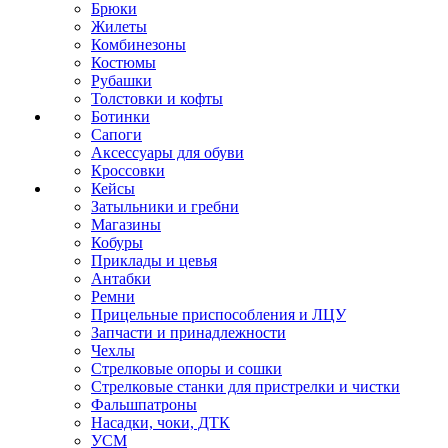
Брюки
Жилеты
Комбинезоны
Костюмы
Рубашки
Толстовки и кофты
Ботинки
Сапоги
Аксессуары для обуви
Кроссовки
Кейсы
Затыльники и гребни
Магазины
Кобуры
Приклады и цевья
Антабки
Ремни
Прицельные приспособления и ЛЦУ
Запчасти и принадлежности
Чехлы
Стрелковые опоры и сошки
Стрелковые станки для пристрелки и чистки
Фальшпатроны
Насадки, чоки, ДТК
УСМ