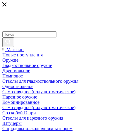
Магазин
Новые поступления
Оружие
Гладкоствольное оружие
Двуствольное
Помповое
Стволы для гладкоствольного оружия
Одноствольное
Самозарядное (полуавтоматическое)
Нарезное оружие
Комбинированное
Самозарядное (полуавтоматическое)
Со скобой Генри
Стволы для нарезного оружия
Штуцеры
С продольно-скользящим затвором