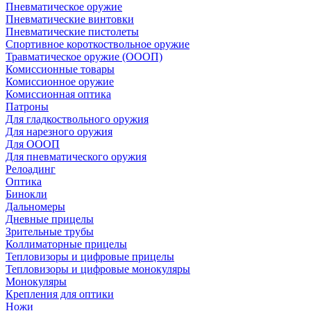
Пневматическое оружие
Пневматические винтовки
Пневматические пистолеты
Спортивное короткоствольное оружие
Травматическое оружие (ОООП)
Комиссионные товары
Комиссионное оружие
Комиссионная оптика
Патроны
Для гладкоствольного оружия
Для нарезного оружия
Для ОООП
Для пневматического оружия
Релоадинг
Оптика
Бинокли
Дальномеры
Дневные прицелы
Зрительные трубы
Коллиматорные прицелы
Тепловизоры и цифровые прицелы
Тепловизоры и цифровые монокуляры
Монокуляры
Крепления для оптики
Ножи