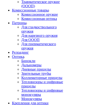
Травматическое оружие
(ОООП)
Комиссионные товары
Комиссионное оружие
Комиссионная оптика
Патроны
Для гладкоствольного
оружия
Для нарезного оружия
Для ОООП
Для пневматического
оружия
Релоадинг
Оптика
Бинокли
Дальномеры
Дневные прицелы
Зрительные трубы
Коллиматорные прицелы
Тепловизоры и цифровые
прицелы
Тепловизоры и цифровые
монокуляры
Монокуляры
Крепления для оптики