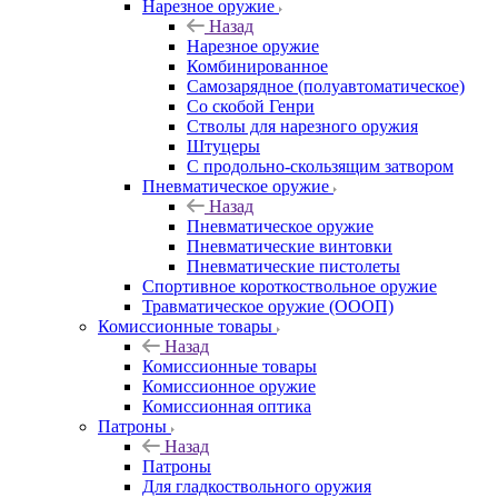
Нарезное оружие
Назад
Нарезное оружие
Комбинированное
Самозарядное (полуавтоматическое)
Со скобой Генри
Стволы для нарезного оружия
Штуцеры
С продольно-скользящим затвором
Пневматическое оружие
Назад
Пневматическое оружие
Пневматические винтовки
Пневматические пистолеты
Спортивное короткоствольное оружие
Травматическое оружие (ОООП)
Комиссионные товары
Назад
Комиссионные товары
Комиссионное оружие
Комиссионная оптика
Патроны
Назад
Патроны
Для гладкоствольного оружия