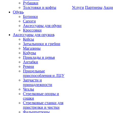
Рубашки
Толстовки и кофты
Услуги
Партнеры
Акци
Обувь
Ботинки
Сапоги
Аксессуары для обуви
Кроссовки
Аксессуары для оружия
Кейсы
Затыльники и гребни
Магазины
Кобуры
Приклады и цевья
Антабки
Ремни
Прицельные
приспособления и ЛЦУ
Запчасти и
принадлежности
Чехлы
Стрелковые опоры и
сошки
Стрелковые станки для
пристрелки и чистки
Фальшпатроны