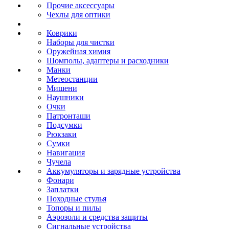
Прочие аксессуары
Чехлы для оптики
Коврики
Наборы для чистки
Оружейная химия
Шомполы, адаптеры и расходники
Манки
Метеостанции
Мишени
Наушники
Очки
Патронташи
Подсумки
Рюкзаки
Сумки
Навигация
Чучела
Аккумуляторы и зарядные устройства
Фонари
Заплатки
Походные стулья
Топоры и пилы
Аэрозоли и средства защиты
Сигнальные устройства