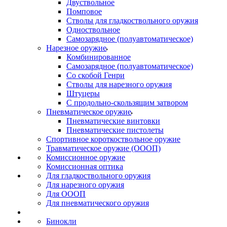
Двуствольное
Помповое
Стволы для гладкоствольного оружия
Одноствольное
Самозарядное (полуавтоматическое)
Нарезное оружие
Комбинированное
Самозарядное (полуавтоматическое)
Со скобой Генри
Стволы для нарезного оружия
Штуцеры
С продольно-скользящим затвором
Пневматическое оружие
Пневматические винтовки
Пневматические пистолеты
Спортивное короткоствольное оружие
Травматическое оружие (ОООП)
Комиссионное оружие
Комиссионная оптика
Для гладкоствольного оружия
Для нарезного оружия
Для ОООП
Для пневматического оружия
Бинокли