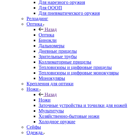
Для нарезного оружия
Для ОООП
Для пневматического оружия
Релоадинг
Оптика
Назад
Оптика
Бинокли
Дальномеры
Дневные прицелы
Зрительные трубы
Коллиматорные прицелы
Тепловизоры и цифровые прицелы
Тепловизоры и цифровые монокуляры
Монокуляры
Крепления для оптики
Ножи
Назад
Ножи
Заточные устройства и точилки для ножей
Мультитулы
Хозяйственно-бытовые ножи
Холодное оружие
Сейфы
Одежда