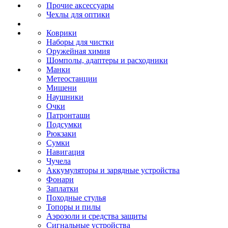
Прочие аксессуары
Чехлы для оптики
Коврики
Наборы для чистки
Оружейная химия
Шомполы, адаптеры и расходники
Манки
Метеостанции
Мишени
Наушники
Очки
Патронташи
Подсумки
Рюкзаки
Сумки
Навигация
Чучела
Аккумуляторы и зарядные устройства
Фонари
Заплатки
Походные стулья
Топоры и пилы
Аэрозоли и средства защиты
Сигнальные устройства