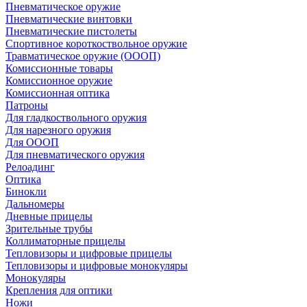
Пневматическое оружие
Пневматические винтовки
Пневматические пистолеты
Спортивное короткоствольное оружие
Травматическое оружие (ОООП)
Комиссионные товары
Комиссионное оружие
Комиссионная оптика
Патроны
Для гладкоствольного оружия
Для нарезного оружия
Для ОООП
Для пневматического оружия
Релоадинг
Оптика
Бинокли
Дальномеры
Дневные прицелы
Зрительные трубы
Коллиматорные прицелы
Тепловизоры и цифровые прицелы
Тепловизоры и цифровые монокуляры
Монокуляры
Крепления для оптики
Ножи