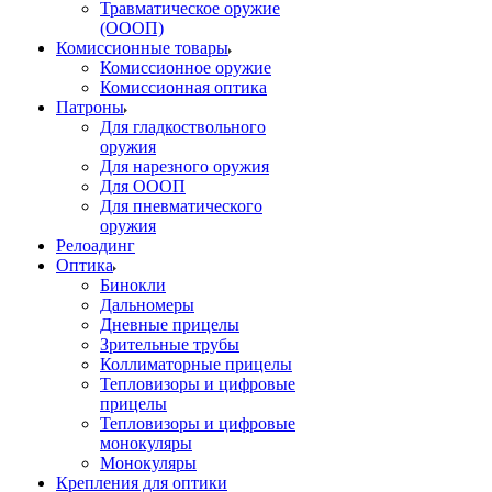
Травматическое оружие
(ОООП)
Комиссионные товары
Комиссионное оружие
Комиссионная оптика
Патроны
Для гладкоствольного
оружия
Для нарезного оружия
Для ОООП
Для пневматического
оружия
Релоадинг
Оптика
Бинокли
Дальномеры
Дневные прицелы
Зрительные трубы
Коллиматорные прицелы
Тепловизоры и цифровые
прицелы
Тепловизоры и цифровые
монокуляры
Монокуляры
Крепления для оптики