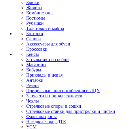
Брюки
Жилеты
Комбинезоны
Костюмы
Рубашки
Толстовки и кофты
Ботинки
Сапоги
Аксессуары для обуви
Кроссовки
Кейсы
Затыльники и гребни
Магазины
Кобуры
Приклады и цевья
Антабки
Ремни
Прицельные приспособления и ЛЦУ
Запчасти и принадлежности
Чехлы
Стрелковые опоры и сошки
Стрелковые станки для пристрелки и чистки
Фальшпатроны
Насадки, чоки, ДТК
УСМ