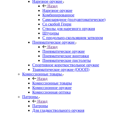
Нарезное оружие
Назад
Нарезное оружие
Комбинированное
Самозарядное (полуавтоматическое)
Со скобой Генри
Стволы для нарезного оружия
Штуцеры
С продольно-скользящим затвором
Пневматическое оружие
Назад
Пневматическое оружие
Пневматические винтовки
Пневматические пистолеты
Спортивное короткоствольное оружие
Травматическое оружие (ОООП)
Комиссионные товары
Назад
Комиссионные товары
Комиссионное оружие
Комиссионная оптика
Патроны
Назад
Патроны
Для гладкоствольного оружия