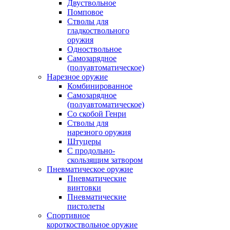
Двуствольное
Помповое
Стволы для
гладкоствольного
оружия
Одноствольное
Самозарядное
(полуавтоматическое)
Нарезное оружие
Комбинированное
Самозарядное
(полуавтоматическое)
Со скобой Генри
Стволы для
нарезного оружия
Штуцеры
С продольно-
скользящим затвором
Пневматическое оружие
Пневматические
винтовки
Пневматические
пистолеты
Спортивное
короткоствольное оружие