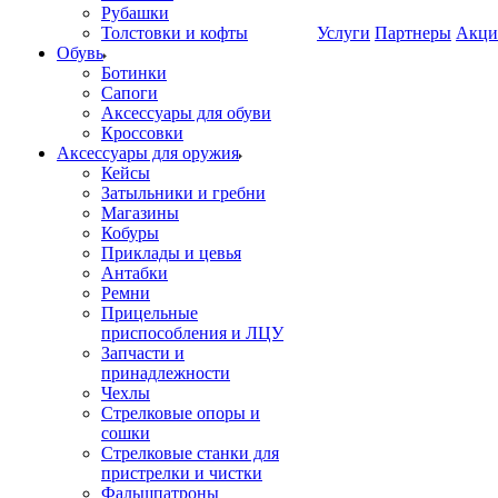
Рубашки
Толстовки и кофты
Услуги
Партнеры
Акци
Обувь
Ботинки
Сапоги
Аксессуары для обуви
Кроссовки
Аксессуары для оружия
Кейсы
Затыльники и гребни
Магазины
Кобуры
Приклады и цевья
Антабки
Ремни
Прицельные
приспособления и ЛЦУ
Запчасти и
принадлежности
Чехлы
Стрелковые опоры и
сошки
Стрелковые станки для
пристрелки и чистки
Фальшпатроны