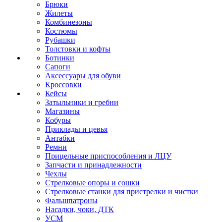
Брюки
Жилеты
Комбинезоны
Костюмы
Рубашки
Толстовки и кофты
Ботинки
Сапоги
Аксессуары для обуви
Кроссовки
Кейсы
Затыльники и гребни
Магазины
Кобуры
Приклады и цевья
Антабки
Ремни
Прицельные приспособления и ЛЦУ
Запчасти и принадлежности
Чехлы
Стрелковые опоры и сошки
Стрелковые станки для пристрелки и чистки
Фальшпатроны
Насадки, чоки, ДТК
УСМ