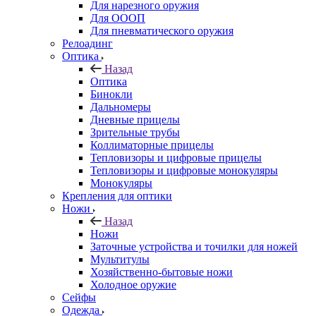
Для нарезного оружия
Для ОООП
Для пневматического оружия
Релоадинг
Оптика
Назад
Оптика
Бинокли
Дальномеры
Дневные прицелы
Зрительные трубы
Коллиматорные прицелы
Тепловизоры и цифровые прицелы
Тепловизоры и цифровые монокуляры
Монокуляры
Крепления для оптики
Ножи
Назад
Ножи
Заточные устройства и точилки для ножей
Мультитулы
Хозяйственно-бытовые ножи
Холодное оружие
Сейфы
Одежда