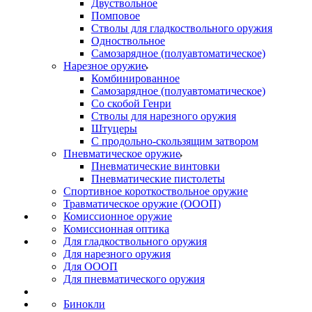
Двуствольное
Помповое
Стволы для гладкоствольного оружия
Одноствольное
Самозарядное (полуавтоматическое)
Нарезное оружие
Комбинированное
Самозарядное (полуавтоматическое)
Со скобой Генри
Стволы для нарезного оружия
Штуцеры
С продольно-скользящим затвором
Пневматическое оружие
Пневматические винтовки
Пневматические пистолеты
Спортивное короткоствольное оружие
Травматическое оружие (ОООП)
Комиссионное оружие
Комиссионная оптика
Для гладкоствольного оружия
Для нарезного оружия
Для ОООП
Для пневматического оружия
Бинокли