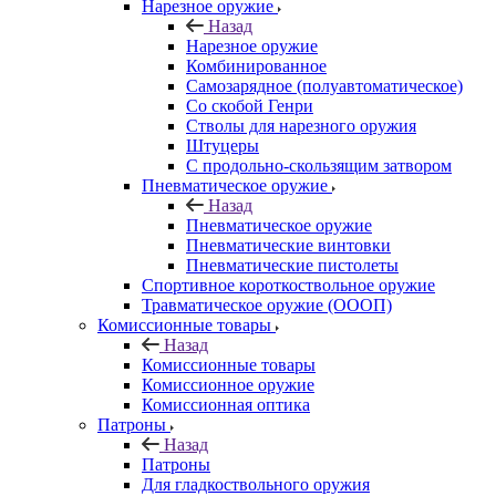
Нарезное оружие
Назад
Нарезное оружие
Комбинированное
Самозарядное (полуавтоматическое)
Со скобой Генри
Стволы для нарезного оружия
Штуцеры
С продольно-скользящим затвором
Пневматическое оружие
Назад
Пневматическое оружие
Пневматические винтовки
Пневматические пистолеты
Спортивное короткоствольное оружие
Травматическое оружие (ОООП)
Комиссионные товары
Назад
Комиссионные товары
Комиссионное оружие
Комиссионная оптика
Патроны
Назад
Патроны
Для гладкоствольного оружия