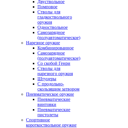
Двуствольное
Помповое
Стволы для
гладкоствольного
оружия
Одноствольное
Самозарядное
(полуавтоматическое)
Нарезное оружие
Комбинированное
Самозарядное
(полуавтоматическое)
Со скобой Генри
Стволы для
нарезного оружия
Штуцеры
С продольно-
скользящим затвором
Пневматическое оружие
Пневматические
винтовки
Пневматические
пистолеты
Спортивное
короткоствольное оружие