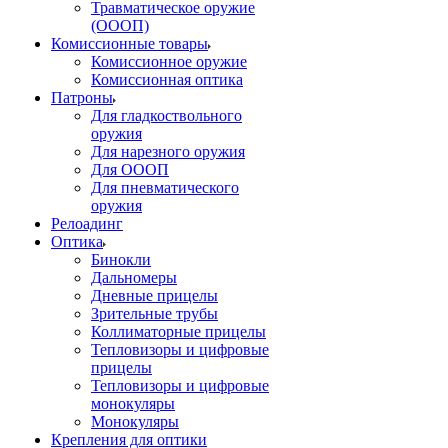
Травматическое оружие
(ОООП)
Комиссионные товары
Комиссионное оружие
Комиссионная оптика
Патроны
Для гладкоствольного
оружия
Для нарезного оружия
Для ОООП
Для пневматического
оружия
Релоадинг
Оптика
Бинокли
Дальномеры
Дневные прицелы
Зрительные трубы
Коллиматорные прицелы
Тепловизоры и цифровые
прицелы
Тепловизоры и цифровые
монокуляры
Монокуляры
Крепления для оптики