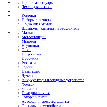
Прочие аксессуары
Чехлы для оптики
Коврики
Наборы для чистки
Оружейная химия
Шомполы, адаптеры и расходники
Манки
Метеостанции
Мишени
Наушники
Очки
Патронташи
Подсумки
Рюкзаки
Сумки
Навигация
Чучела
Аккумуляторы и зарядные устройства
Фонари
Заплатки
Походные стулья
Топоры и пилы
Аэрозоли и средства защиты
Сигнальные устройства