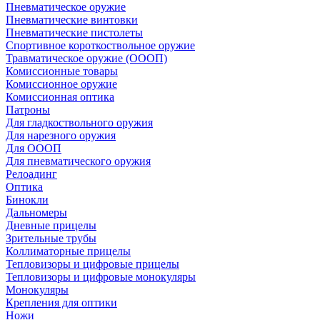
Пневматическое оружие
Пневматические винтовки
Пневматические пистолеты
Спортивное короткоствольное оружие
Травматическое оружие (ОООП)
Комиссионные товары
Комиссионное оружие
Комиссионная оптика
Патроны
Для гладкоствольного оружия
Для нарезного оружия
Для ОООП
Для пневматического оружия
Релоадинг
Оптика
Бинокли
Дальномеры
Дневные прицелы
Зрительные трубы
Коллиматорные прицелы
Тепловизоры и цифровые прицелы
Тепловизоры и цифровые монокуляры
Монокуляры
Крепления для оптики
Ножи