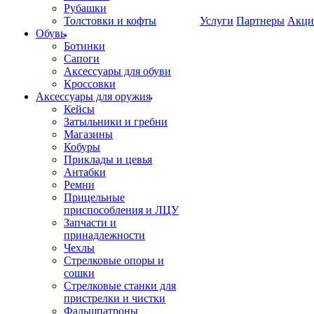
Рубашки
Толстовки и кофты
Услуги
Партнеры
Акци
Обувь
Ботинки
Сапоги
Аксессуары для обуви
Кроссовки
Аксессуары для оружия
Кейсы
Затыльники и гребни
Магазины
Кобуры
Приклады и цевья
Антабки
Ремни
Прицельные
приспособления и ЛЦУ
Запчасти и
принадлежности
Чехлы
Стрелковые опоры и
сошки
Стрелковые станки для
пристрелки и чистки
Фальшпатроны