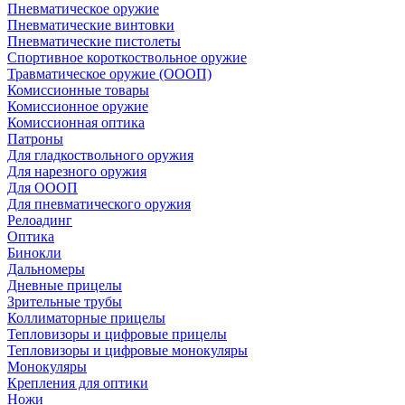
Пневматическое оружие
Пневматические винтовки
Пневматические пистолеты
Спортивное короткоствольное оружие
Травматическое оружие (ОООП)
Комиссионные товары
Комиссионное оружие
Комиссионная оптика
Патроны
Для гладкоствольного оружия
Для нарезного оружия
Для ОООП
Для пневматического оружия
Релоадинг
Оптика
Бинокли
Дальномеры
Дневные прицелы
Зрительные трубы
Коллиматорные прицелы
Тепловизоры и цифровые прицелы
Тепловизоры и цифровые монокуляры
Монокуляры
Крепления для оптики
Ножи