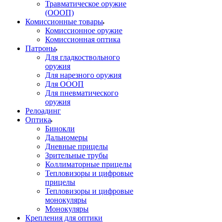
Травматическое оружие
(ОООП)
Комиссионные товары
Комиссионное оружие
Комиссионная оптика
Патроны
Для гладкоствольного
оружия
Для нарезного оружия
Для ОООП
Для пневматического
оружия
Релоадинг
Оптика
Бинокли
Дальномеры
Дневные прицелы
Зрительные трубы
Коллиматорные прицелы
Тепловизоры и цифровые
прицелы
Тепловизоры и цифровые
монокуляры
Монокуляры
Крепления для оптики