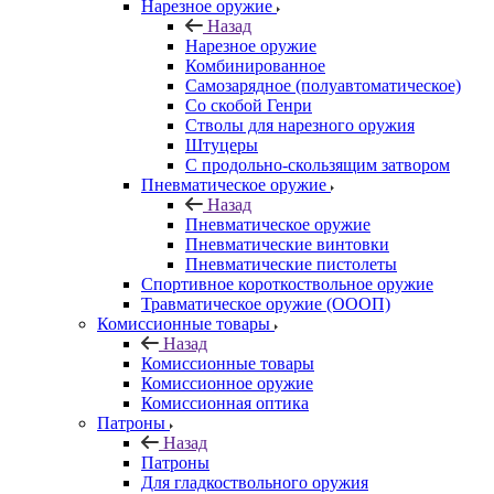
Нарезное оружие
Назад
Нарезное оружие
Комбинированное
Самозарядное (полуавтоматическое)
Со скобой Генри
Стволы для нарезного оружия
Штуцеры
С продольно-скользящим затвором
Пневматическое оружие
Назад
Пневматическое оружие
Пневматические винтовки
Пневматические пистолеты
Спортивное короткоствольное оружие
Травматическое оружие (ОООП)
Комиссионные товары
Назад
Комиссионные товары
Комиссионное оружие
Комиссионная оптика
Патроны
Назад
Патроны
Для гладкоствольного оружия