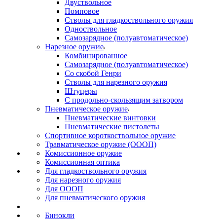
Двуствольное
Помповое
Стволы для гладкоствольного оружия
Одноствольное
Самозарядное (полуавтоматическое)
Нарезное оружие
Комбинированное
Самозарядное (полуавтоматическое)
Со скобой Генри
Стволы для нарезного оружия
Штуцеры
С продольно-скользящим затвором
Пневматическое оружие
Пневматические винтовки
Пневматические пистолеты
Спортивное короткоствольное оружие
Травматическое оружие (ОООП)
Комиссионное оружие
Комиссионная оптика
Для гладкоствольного оружия
Для нарезного оружия
Для ОООП
Для пневматического оружия
Бинокли