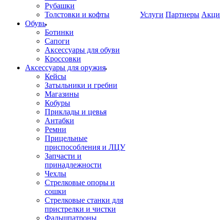
Рубашки
Толстовки и кофты
Услуги
Партнеры
Акци
Обувь
Ботинки
Сапоги
Аксессуары для обуви
Кроссовки
Аксессуары для оружия
Кейсы
Затыльники и гребни
Магазины
Кобуры
Приклады и цевья
Антабки
Ремни
Прицельные
приспособления и ЛЦУ
Запчасти и
принадлежности
Чехлы
Стрелковые опоры и
сошки
Стрелковые станки для
пристрелки и чистки
Фальшпатроны