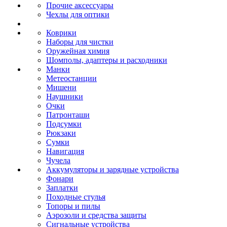
Прочие аксессуары
Чехлы для оптики
Коврики
Наборы для чистки
Оружейная химия
Шомполы, адаптеры и расходники
Манки
Метеостанции
Мишени
Наушники
Очки
Патронташи
Подсумки
Рюкзаки
Сумки
Навигация
Чучела
Аккумуляторы и зарядные устройства
Фонари
Заплатки
Походные стулья
Топоры и пилы
Аэрозоли и средства защиты
Сигнальные устройства