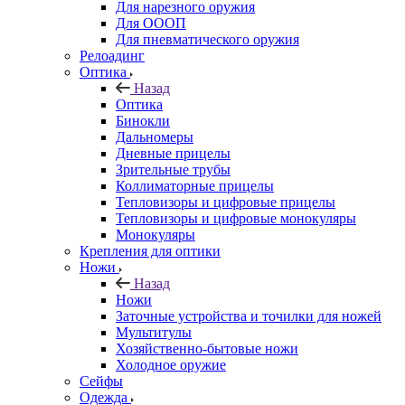
Для нарезного оружия
Для ОООП
Для пневматического оружия
Релоадинг
Оптика
Назад
Оптика
Бинокли
Дальномеры
Дневные прицелы
Зрительные трубы
Коллиматорные прицелы
Тепловизоры и цифровые прицелы
Тепловизоры и цифровые монокуляры
Монокуляры
Крепления для оптики
Ножи
Назад
Ножи
Заточные устройства и точилки для ножей
Мультитулы
Хозяйственно-бытовые ножи
Холодное оружие
Сейфы
Одежда