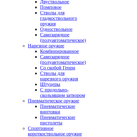
Двуствольное
Помповое
Стволы для
гладкоствольного
оружия
Одноствольное
Самозарядное
(полуавтоматическое)
Нарезное оружие
Комбинированное
Самозарядное
(полуавтоматическое)
Со скобой Генри
Стволы для
нарезного оружия
Штуцеры
С продольно-
скользящим затвором
Пневматическое оружие
Пневматические
винтовки
Пневматические
пистолеты
Спортивное
короткоствольное оружие