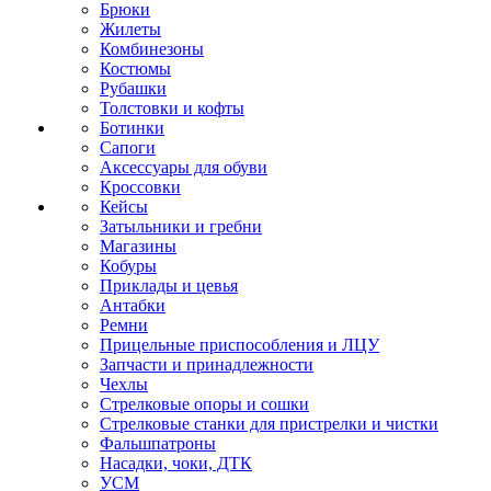
Брюки
Жилеты
Комбинезоны
Костюмы
Рубашки
Толстовки и кофты
Ботинки
Сапоги
Аксессуары для обуви
Кроссовки
Кейсы
Затыльники и гребни
Магазины
Кобуры
Приклады и цевья
Антабки
Ремни
Прицельные приспособления и ЛЦУ
Запчасти и принадлежности
Чехлы
Стрелковые опоры и сошки
Стрелковые станки для пристрелки и чистки
Фальшпатроны
Насадки, чоки, ДТК
УСМ