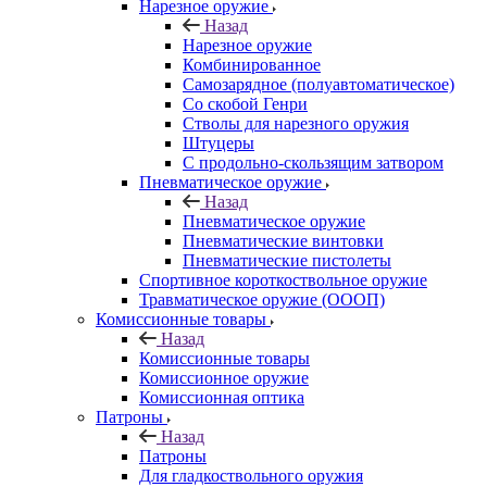
Нарезное оружие
Назад
Нарезное оружие
Комбинированное
Самозарядное (полуавтоматическое)
Со скобой Генри
Стволы для нарезного оружия
Штуцеры
С продольно-скользящим затвором
Пневматическое оружие
Назад
Пневматическое оружие
Пневматические винтовки
Пневматические пистолеты
Спортивное короткоствольное оружие
Травматическое оружие (ОООП)
Комиссионные товары
Назад
Комиссионные товары
Комиссионное оружие
Комиссионная оптика
Патроны
Назад
Патроны
Для гладкоствольного оружия