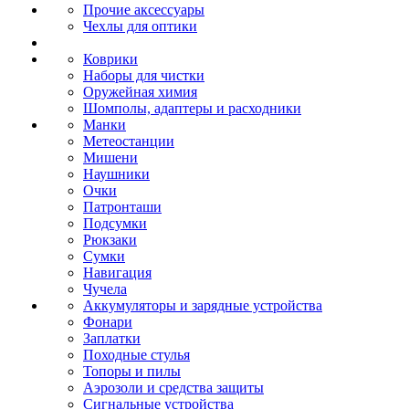
Прочие аксессуары
Чехлы для оптики
Коврики
Наборы для чистки
Оружейная химия
Шомполы, адаптеры и расходники
Манки
Метеостанции
Мишени
Наушники
Очки
Патронташи
Подсумки
Рюкзаки
Сумки
Навигация
Чучела
Аккумуляторы и зарядные устройства
Фонари
Заплатки
Походные стулья
Топоры и пилы
Аэрозоли и средства защиты
Сигнальные устройства