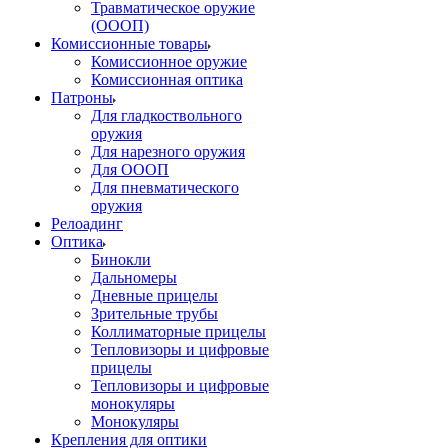
Травматическое оружие
(ОООП)
Комиссионные товары
Комиссионное оружие
Комиссионная оптика
Патроны
Для гладкоствольного
оружия
Для нарезного оружия
Для ОООП
Для пневматического
оружия
Релоадинг
Оптика
Бинокли
Дальномеры
Дневные прицелы
Зрительные трубы
Коллиматорные прицелы
Тепловизоры и цифровые
прицелы
Тепловизоры и цифровые
монокуляры
Монокуляры
Крепления для оптики