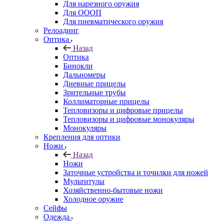
Для нарезного оружия
Для ОООП
Для пневматического оружия
Релоадинг
Оптика
Назад
Оптика
Бинокли
Дальномеры
Дневные прицелы
Зрительные трубы
Коллиматорные прицелы
Тепловизоры и цифровые прицелы
Тепловизоры и цифровые монокуляры
Монокуляры
Крепления для оптики
Ножи
Назад
Ножи
Заточные устройства и точилки для ножей
Мультитулы
Хозяйственно-бытовые ножи
Холодное оружие
Сейфы
Одежда