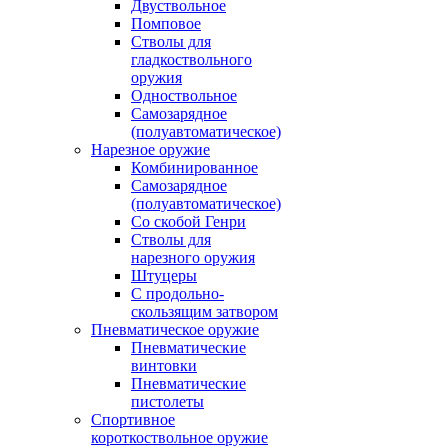
Двуствольное
Помповое
Стволы для
гладкоствольного
оружия
Одноствольное
Самозарядное
(полуавтоматическое)
Нарезное оружие
Комбинированное
Самозарядное
(полуавтоматическое)
Со скобой Генри
Стволы для
нарезного оружия
Штуцеры
С продольно-
скользящим затвором
Пневматическое оружие
Пневматические
винтовки
Пневматические
пистолеты
Спортивное
короткоствольное оружие