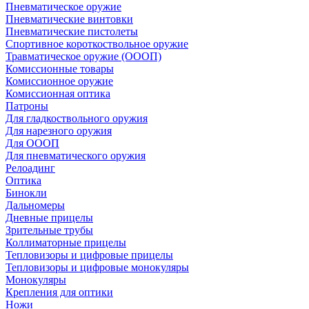
Пневматическое оружие
Пневматические винтовки
Пневматические пистолеты
Спортивное короткоствольное оружие
Травматическое оружие (ОООП)
Комиссионные товары
Комиссионное оружие
Комиссионная оптика
Патроны
Для гладкоствольного оружия
Для нарезного оружия
Для ОООП
Для пневматического оружия
Релоадинг
Оптика
Бинокли
Дальномеры
Дневные прицелы
Зрительные трубы
Коллиматорные прицелы
Тепловизоры и цифровые прицелы
Тепловизоры и цифровые монокуляры
Монокуляры
Крепления для оптики
Ножи