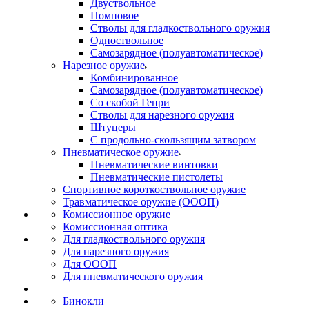
Двуствольное
Помповое
Стволы для гладкоствольного оружия
Одноствольное
Самозарядное (полуавтоматическое)
Нарезное оружие
Комбинированное
Самозарядное (полуавтоматическое)
Со скобой Генри
Стволы для нарезного оружия
Штуцеры
С продольно-скользящим затвором
Пневматическое оружие
Пневматические винтовки
Пневматические пистолеты
Спортивное короткоствольное оружие
Травматическое оружие (ОООП)
Комиссионное оружие
Комиссионная оптика
Для гладкоствольного оружия
Для нарезного оружия
Для ОООП
Для пневматического оружия
Бинокли