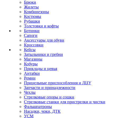
Брюки
Жилеты
Комбинезоны
Костюмы
Рубашки
Толстовки и кофты
Ботинки
Сапоги
Аксессуары для обуви
Кроссовки
Кейсы
Затыльники и гребни
Магазины
Кобуры
Приклады и цевья
Антабки
Ремни
Прицельные приспособления и ЛЦУ
Запчасти и принадлежности
Чехлы
Стрелковые опоры и сошки
Стрелковые станки для пристрелки и чистки
Фальшпатроны
Насадки, чоки, ДТК
УСМ