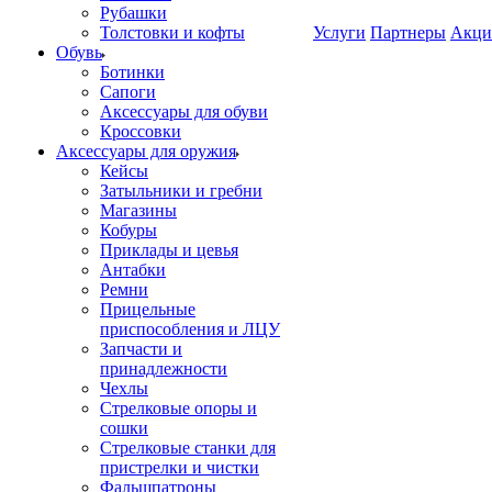
Рубашки
Толстовки и кофты
Услуги
Партнеры
Акци
Обувь
Ботинки
Сапоги
Аксессуары для обуви
Кроссовки
Аксессуары для оружия
Кейсы
Затыльники и гребни
Магазины
Кобуры
Приклады и цевья
Антабки
Ремни
Прицельные
приспособления и ЛЦУ
Запчасти и
принадлежности
Чехлы
Стрелковые опоры и
сошки
Стрелковые станки для
пристрелки и чистки
Фальшпатроны