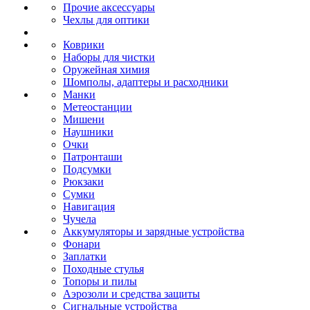
Прочие аксессуары
Чехлы для оптики
Коврики
Наборы для чистки
Оружейная химия
Шомполы, адаптеры и расходники
Манки
Метеостанции
Мишени
Наушники
Очки
Патронташи
Подсумки
Рюкзаки
Сумки
Навигация
Чучела
Аккумуляторы и зарядные устройства
Фонари
Заплатки
Походные стулья
Топоры и пилы
Аэрозоли и средства защиты
Сигнальные устройства