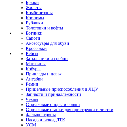
Брюки
Жилеты
Комбинезоны
Костюмы
Рубашки
Толстовки и кофты
Ботинки
Сапоги
Аксессуары для обуви
Кроссовки
Кейсы
Затыльники и гребни
Магазины
Кобуры
Приклады и цевья
Антабки
Ремни
Прицельные приспособления и ЛЦУ
Запчасти и принадлежности
Чехлы
Стрелковые опоры и сошки
Стрелковые станки для пристрелки и чистки
Фальшпатроны
Насадки, чоки, ДТК
УСМ