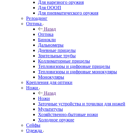
Для нарезного оружия
Для ОООП
Для пневматического оружия
Релоадинг
Оптика
Назад
Оптика
Бинокли
Дальномеры
Дневные прицелы
Зрительные трубы
Коллиматорные прицелы
Тепловизоры и цифровые прицелы
Тепловизоры и цифровые монокуляры
Монокуляры
Крепления для оптики
Ножи
Назад
Ножи
Заточные устройства и точилки для ножей
Мультитулы
Хозяйственно-бытовые ножи
Холодное оружие
Сейфы
Одежда