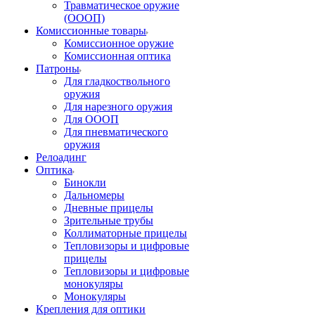
Травматическое оружие
(ОООП)
Комиссионные товары
Комиссионное оружие
Комиссионная оптика
Патроны
Для гладкоствольного
оружия
Для нарезного оружия
Для ОООП
Для пневматического
оружия
Релоадинг
Оптика
Бинокли
Дальномеры
Дневные прицелы
Зрительные трубы
Коллиматорные прицелы
Тепловизоры и цифровые
прицелы
Тепловизоры и цифровые
монокуляры
Монокуляры
Крепления для оптики