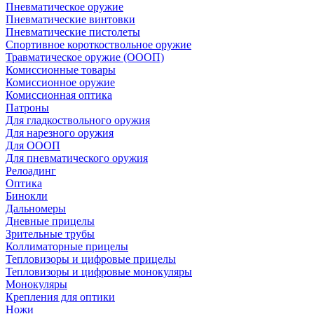
Пневматическое оружие
Пневматические винтовки
Пневматические пистолеты
Спортивное короткоствольное оружие
Травматическое оружие (ОООП)
Комиссионные товары
Комиссионное оружие
Комиссионная оптика
Патроны
Для гладкоствольного оружия
Для нарезного оружия
Для ОООП
Для пневматического оружия
Релоадинг
Оптика
Бинокли
Дальномеры
Дневные прицелы
Зрительные трубы
Коллиматорные прицелы
Тепловизоры и цифровые прицелы
Тепловизоры и цифровые монокуляры
Монокуляры
Крепления для оптики
Ножи