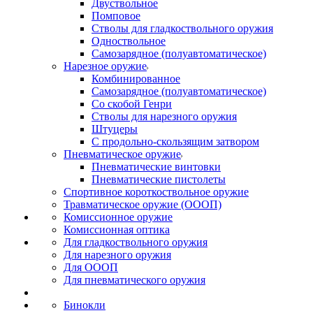
Двуствольное
Помповое
Стволы для гладкоствольного оружия
Одноствольное
Самозарядное (полуавтоматическое)
Нарезное оружие
Комбинированное
Самозарядное (полуавтоматическое)
Со скобой Генри
Стволы для нарезного оружия
Штуцеры
С продольно-скользящим затвором
Пневматическое оружие
Пневматические винтовки
Пневматические пистолеты
Спортивное короткоствольное оружие
Травматическое оружие (ОООП)
Комиссионное оружие
Комиссионная оптика
Для гладкоствольного оружия
Для нарезного оружия
Для ОООП
Для пневматического оружия
Бинокли