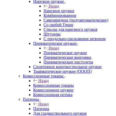
Нарезное оружие
Назад
Нарезное оружие
Комбинированное
Самозарядное (полуавтоматическое)
Со скобой Генри
Стволы для нарезного оружия
Штуцеры
С продольно-скользящим затвором
Пневматическое оружие
Назад
Пневматическое оружие
Пневматические винтовки
Пневматические пистолеты
Спортивное короткоствольное оружие
Травматическое оружие (ОООП)
Комиссионные товары
Назад
Комиссионные товары
Комиссионное оружие
Комиссионная оптика
Патроны
Назад
Патроны
Для гладкоствольного оружия