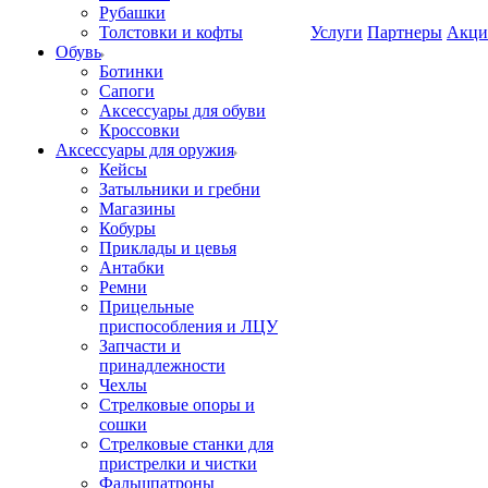
Рубашки
Толстовки и кофты
Услуги
Партнеры
Акци
Обувь
Ботинки
Сапоги
Аксессуары для обуви
Кроссовки
Аксессуары для оружия
Кейсы
Затыльники и гребни
Магазины
Кобуры
Приклады и цевья
Антабки
Ремни
Прицельные
приспособления и ЛЦУ
Запчасти и
принадлежности
Чехлы
Стрелковые опоры и
сошки
Стрелковые станки для
пристрелки и чистки
Фальшпатроны