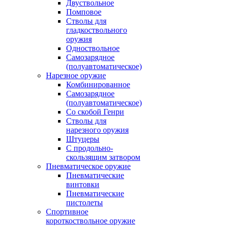
Двуствольное
Помповое
Стволы для
гладкоствольного
оружия
Одноствольное
Самозарядное
(полуавтоматическое)
Нарезное оружие
Комбинированное
Самозарядное
(полуавтоматическое)
Со скобой Генри
Стволы для
нарезного оружия
Штуцеры
С продольно-
скользящим затвором
Пневматическое оружие
Пневматические
винтовки
Пневматические
пистолеты
Спортивное
короткоствольное оружие