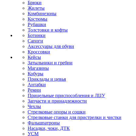
Брюки
Жилеты
Комбинезоны
Костюмы
Рубашки
Толстовки и кофты
Ботинки
Сапоги
Аксессуары для обуви
Кроссовки
Кейсы
Затыльники и гребни
Магазины
Кобуры
Приклады и цевья
Антабки
Ремни
Прицельные приспособления и ЛЦУ
Запчасти и принадлежности
Чехлы
Стрелковые опоры и сошки
Стрелковые станки для пристрелки и чистки
Фальшпатроны
Насадки, чоки, ДТК
УСМ