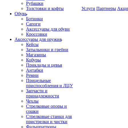
Рубашки
Толстовки и кофты
Услуги
Партнеры
Акци
Обувь
Ботинки
Сапоги
Аксессуары для обуви
Кроссовки
Аксессуары для оружия
Кейсы
Затыльники и гребни
Магазины
Кобуры
Приклады и цевья
Антабки
Ремни
Прицельные
приспособления и ЛЦУ
Запчасти и
принадлежности
Чехлы
Стрелковые опоры и
сошки
Стрелковые станки для
пристрелки и чистки
Фальшпатроны