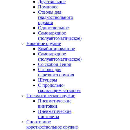
Двуствольное
Помповое
Стволы для
гладкоствольного
оружия
Одноствольное
Самозарядное
(полуавтоматическое)
Нарезное оружие
Комбинированное
Самозарядное
(полуавтоматическое)
Со скобой Генри
Стволы для
нарезного оружия
Штуцеры
С продольно-
скользящим затвором
Пневматическое оружие
Пневматические
винтовки
Пневматические
пистолеты
Спортивное
короткоствольное оружие