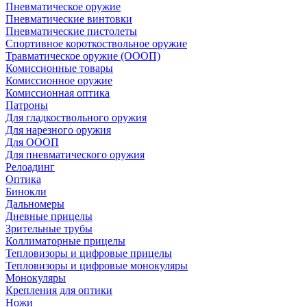
Пневматическое оружие
Пневматические винтовки
Пневматические пистолеты
Спортивное короткоствольное оружие
Травматическое оружие (ОООП)
Комиссионные товары
Комиссионное оружие
Комиссионная оптика
Патроны
Для гладкоствольного оружия
Для нарезного оружия
Для ОООП
Для пневматического оружия
Релоадинг
Оптика
Бинокли
Дальномеры
Дневные прицелы
Зрительные трубы
Коллиматорные прицелы
Тепловизоры и цифровые прицелы
Тепловизоры и цифровые монокуляры
Монокуляры
Крепления для оптики
Ножи