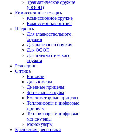
Травматическое оружие
(ОООП)
Комиссионные товары
Комиссионное оружие
Комиссионная оптика
Патроны
Для гладкоствольного
оружия
Для нарезного оружия
Для ОООП
Для пневматического
оружия
Релоадинг
Оптика
Бинокли
Дальномеры
Дневные прицелы
Зрительные трубы
Коллиматорные прицелы
Тепловизоры и цифровые
прицелы
Тепловизоры и цифровые
монокуляры
Монокуляры
Крепления для оптики