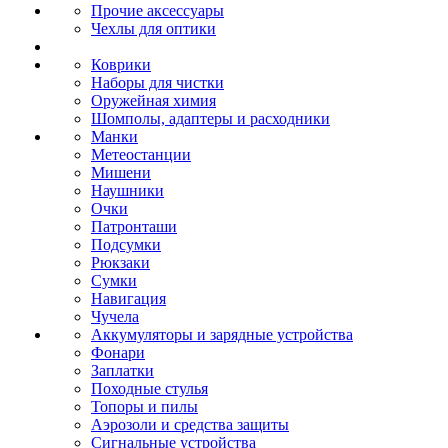
Прочие аксессуары
Чехлы для оптики
Коврики
Наборы для чистки
Оружейная химия
Шомполы, адаптеры и расходники
Манки
Метеостанции
Мишени
Наушники
Очки
Патронташи
Подсумки
Рюкзаки
Сумки
Навигация
Чучела
Аккумуляторы и зарядные устройства
Фонари
Заплатки
Походные стулья
Топоры и пилы
Аэрозоли и средства защиты
Сигнальные устройства