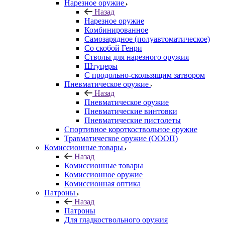
Нарезное оружие
Назад
Нарезное оружие
Комбинированное
Самозарядное (полуавтоматическое)
Со скобой Генри
Стволы для нарезного оружия
Штуцеры
С продольно-скользящим затвором
Пневматическое оружие
Назад
Пневматическое оружие
Пневматические винтовки
Пневматические пистолеты
Спортивное короткоствольное оружие
Травматическое оружие (ОООП)
Комиссионные товары
Назад
Комиссионные товары
Комиссионное оружие
Комиссионная оптика
Патроны
Назад
Патроны
Для гладкоствольного оружия