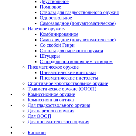
Двуствольное
Помповое
Стволы для гладкоствольного оружия
Одноствольное
Самозарядное (полуавтоматическое)
Нарезное оружие
Комбинированное
Самозарядное (полуавтоматическое)
Со скобой Генри
Стволы для нарезного оружия
Штуцеры
С продольно-скользящим затвором
Пневматическое оружие
Пневматические винтовки
Пневматические пистолеты
Спортивное короткоствольное оружие
Травматическое оружие (ОООП)
Комиссионное оружие
Комиссионная оптика
Для гладкоствольного оружия
Для нарезного оружия
Для ОООП
Для пневматического оружия
Бинокли