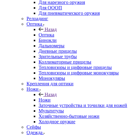
Для нарезного оружия
Для ОООП
Для пневматического оружия
Релоадинг
Оптика
Назад
Оптика
Бинокли
Дальномеры
Дневные прицелы
Зрительные трубы
Коллиматорные прицелы
Тепловизоры и цифровые прицелы
Тепловизоры и цифровые монокуляры
Монокуляры
Крепления для оптики
Ножи
Назад
Ножи
Заточные устройства и точилки для ножей
Мультитулы
Хозяйственно-бытовые ножи
Холодное оружие
Сейфы
Одежда