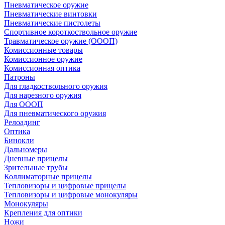
Пневматическое оружие
Пневматические винтовки
Пневматические пистолеты
Спортивное короткоствольное оружие
Травматическое оружие (ОООП)
Комиссионные товары
Комиссионное оружие
Комиссионная оптика
Патроны
Для гладкоствольного оружия
Для нарезного оружия
Для ОООП
Для пневматического оружия
Релоадинг
Оптика
Бинокли
Дальномеры
Дневные прицелы
Зрительные трубы
Коллиматорные прицелы
Тепловизоры и цифровые прицелы
Тепловизоры и цифровые монокуляры
Монокуляры
Крепления для оптики
Ножи