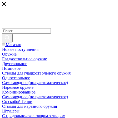
Магазин
Новые поступления
Оружие
Гладкоствольное оружие
Двуствольное
Помповое
Стволы для гладкоствольного оружия
Одноствольное
Самозарядное (полуавтоматическое)
Нарезное оружие
Комбинированное
Самозарядное (полуавтоматическое)
Со скобой Генри
Стволы для нарезного оружия
Штуцеры
С продольно-скользящим затвором