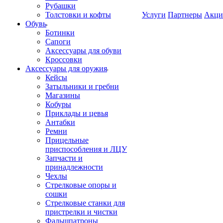
Рубашки
Толстовки и кофты
Услуги
Партнеры
Акци
Обувь
Ботинки
Сапоги
Аксессуары для обуви
Кроссовки
Аксессуары для оружия
Кейсы
Затыльники и гребни
Магазины
Кобуры
Приклады и цевья
Антабки
Ремни
Прицельные
приспособления и ЛЦУ
Запчасти и
принадлежности
Чехлы
Стрелковые опоры и
сошки
Стрелковые станки для
пристрелки и чистки
Фальшпатроны