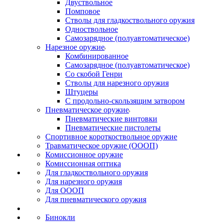
Двуствольное
Помповое
Стволы для гладкоствольного оружия
Одноствольное
Самозарядное (полуавтоматическое)
Нарезное оружие
Комбинированное
Самозарядное (полуавтоматическое)
Со скобой Генри
Стволы для нарезного оружия
Штуцеры
С продольно-скользящим затвором
Пневматическое оружие
Пневматические винтовки
Пневматические пистолеты
Спортивное короткоствольное оружие
Травматическое оружие (ОООП)
Комиссионное оружие
Комиссионная оптика
Для гладкоствольного оружия
Для нарезного оружия
Для ОООП
Для пневматического оружия
Бинокли