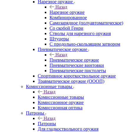
Нарезное оружие
Назад
Нарезное оружие
Комбинированное
Самозарядное (полуавтоматическое)
Со скобой Генри
Стволы для нарезного оружия
Штуцеры
С продольно-скользящим затвором
Пневматическое оружие
Назад
Пневматическое оружие
Пневматические винтовки
Пневматические пистолеты
Спортивное короткоствольное оружие
Травматическое оружие (ОООП)
Комиссионные товары
Назад
Комиссионные товары
Комиссионное оружие
Комиссионная оптика
Патроны
Назад
Патроны
Для гладкоствольного оружия