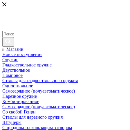
Магазин
Новые поступления
Оружие
Гладкоствольное оружие
Двуствольное
Помповое
Стволы для гладкоствольного оружия
Одноствольное
Самозарядное (полуавтоматическое)
Нарезное оружие
Комбинированное
Самозарядное (полуавтоматическое)
Со скобой Генри
Стволы для нарезного оружия
Штуцеры
С продольно-скользящим затвором