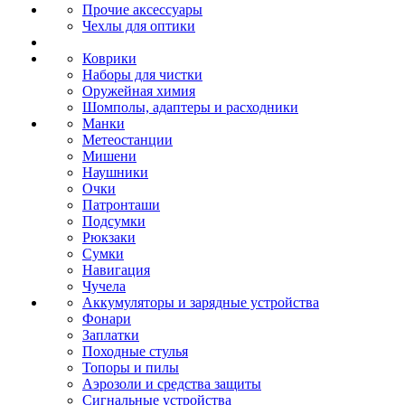
Прочие аксессуары
Чехлы для оптики
Коврики
Наборы для чистки
Оружейная химия
Шомполы, адаптеры и расходники
Манки
Метеостанции
Мишени
Наушники
Очки
Патронташи
Подсумки
Рюкзаки
Сумки
Навигация
Чучела
Аккумуляторы и зарядные устройства
Фонари
Заплатки
Походные стулья
Топоры и пилы
Аэрозоли и средства защиты
Сигнальные устройства