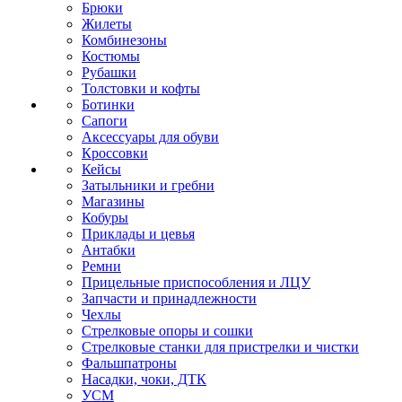
Брюки
Жилеты
Комбинезоны
Костюмы
Рубашки
Толстовки и кофты
Ботинки
Сапоги
Аксессуары для обуви
Кроссовки
Кейсы
Затыльники и гребни
Магазины
Кобуры
Приклады и цевья
Антабки
Ремни
Прицельные приспособления и ЛЦУ
Запчасти и принадлежности
Чехлы
Стрелковые опоры и сошки
Стрелковые станки для пристрелки и чистки
Фальшпатроны
Насадки, чоки, ДТК
УСМ