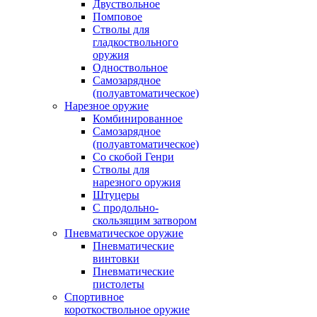
Двуствольное
Помповое
Стволы для
гладкоствольного
оружия
Одноствольное
Самозарядное
(полуавтоматическое)
Нарезное оружие
Комбинированное
Самозарядное
(полуавтоматическое)
Со скобой Генри
Стволы для
нарезного оружия
Штуцеры
С продольно-
скользящим затвором
Пневматическое оружие
Пневматические
винтовки
Пневматические
пистолеты
Спортивное
короткоствольное оружие