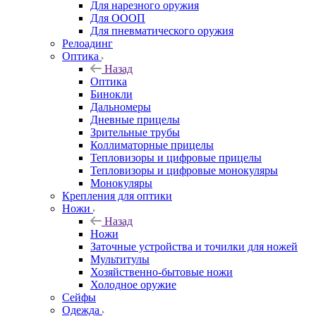
Для нарезного оружия
Для ОООП
Для пневматического оружия
Релоадинг
Оптика
Назад
Оптика
Бинокли
Дальномеры
Дневные прицелы
Зрительные трубы
Коллиматорные прицелы
Тепловизоры и цифровые прицелы
Тепловизоры и цифровые монокуляры
Монокуляры
Крепления для оптики
Ножи
Назад
Ножи
Заточные устройства и точилки для ножей
Мультитулы
Хозяйственно-бытовые ножи
Холодное оружие
Сейфы
Одежда