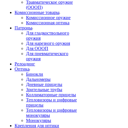
Травматическое оружие
(ОООП)
Комиссионные товары
Комиссионное оружие
Комиссионная оптика
Патроны
Для гладкоствольного
оружия
Для нарезного оружия
Для ОООП
Для пневматического
оружия
Релоадинг
Оптика
Бинокли
Дальномеры
Дневные прицелы
Зрительные трубы
Коллиматорные прицелы
Тепловизоры и цифровые
прицелы
Тепловизоры и цифровые
монокуляры
Монокуляры
Крепления для оптики