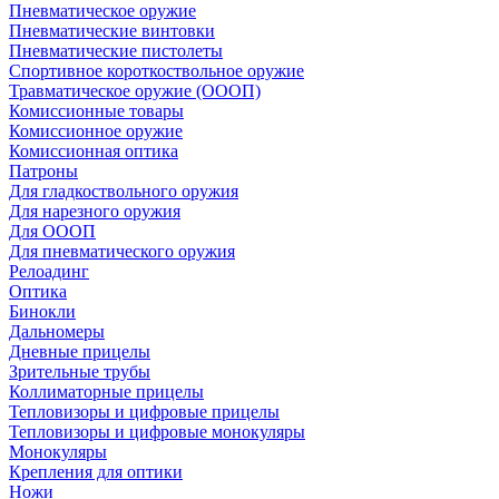
Пневматическое оружие
Пневматические винтовки
Пневматические пистолеты
Спортивное короткоствольное оружие
Травматическое оружие (ОООП)
Комиссионные товары
Комиссионное оружие
Комиссионная оптика
Патроны
Для гладкоствольного оружия
Для нарезного оружия
Для ОООП
Для пневматического оружия
Релоадинг
Оптика
Бинокли
Дальномеры
Дневные прицелы
Зрительные трубы
Коллиматорные прицелы
Тепловизоры и цифровые прицелы
Тепловизоры и цифровые монокуляры
Монокуляры
Крепления для оптики
Ножи