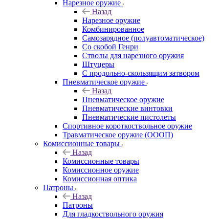
Нарезное оружие
Назад
Нарезное оружие
Комбинированное
Самозарядное (полуавтоматическое)
Со скобой Генри
Стволы для нарезного оружия
Штуцеры
С продольно-скользящим затвором
Пневматическое оружие
Назад
Пневматическое оружие
Пневматические винтовки
Пневматические пистолеты
Спортивное короткоствольное оружие
Травматическое оружие (ОООП)
Комиссионные товары
Назад
Комиссионные товары
Комиссионное оружие
Комиссионная оптика
Патроны
Назад
Патроны
Для гладкоствольного оружия