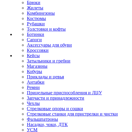
Брюки
Жилеты
Комбинезоны
Костюмы
Рубашки
Толстовки и кофты
Ботинки
Сапоги
Аксессуары для обуви
Кроссовки
Кейсы
Затыльники и гребни
Магазины
Кобуры
Приклады и цевья
Антабки
Ремни
Прицельные приспособления и ЛЦУ
Запчасти и принадлежности
Чехлы
Стрелковые опоры и сошки
Стрелковые станки для пристрелки и чистки
Фальшпатроны
Насадки, чоки, ДТК
УСМ