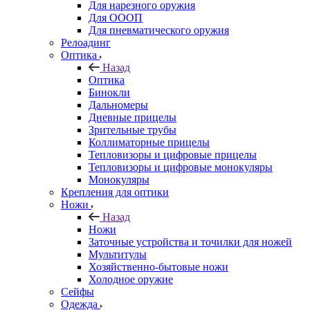
Для нарезного оружия
Для ОООП
Для пневматического оружия
Релоадинг
Оптика
Назад
Оптика
Бинокли
Дальномеры
Дневные прицелы
Зрительные трубы
Коллиматорные прицелы
Тепловизоры и цифровые прицелы
Тепловизоры и цифровые монокуляры
Монокуляры
Крепления для оптики
Ножи
Назад
Ножи
Заточные устройства и точилки для ножей
Мультитулы
Хозяйственно-бытовые ножи
Холодное оружие
Сейфы
Одежда