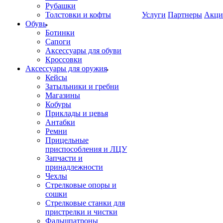
Рубашки
Толстовки и кофты
Услуги
Партнеры
Акци
Обувь
Ботинки
Сапоги
Аксессуары для обуви
Кроссовки
Аксессуары для оружия
Кейсы
Затыльники и гребни
Магазины
Кобуры
Приклады и цевья
Антабки
Ремни
Прицельные
приспособления и ЛЦУ
Запчасти и
принадлежности
Чехлы
Стрелковые опоры и
сошки
Стрелковые станки для
пристрелки и чистки
Фальшпатроны