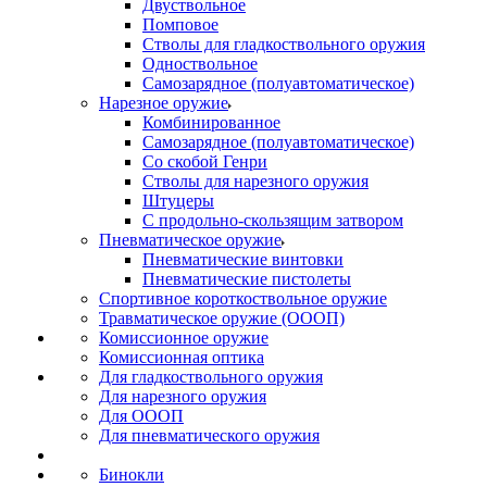
Двуствольное
Помповое
Стволы для гладкоствольного оружия
Одноствольное
Самозарядное (полуавтоматическое)
Нарезное оружие
Комбинированное
Самозарядное (полуавтоматическое)
Со скобой Генри
Стволы для нарезного оружия
Штуцеры
С продольно-скользящим затвором
Пневматическое оружие
Пневматические винтовки
Пневматические пистолеты
Спортивное короткоствольное оружие
Травматическое оружие (ОООП)
Комиссионное оружие
Комиссионная оптика
Для гладкоствольного оружия
Для нарезного оружия
Для ОООП
Для пневматического оружия
Бинокли