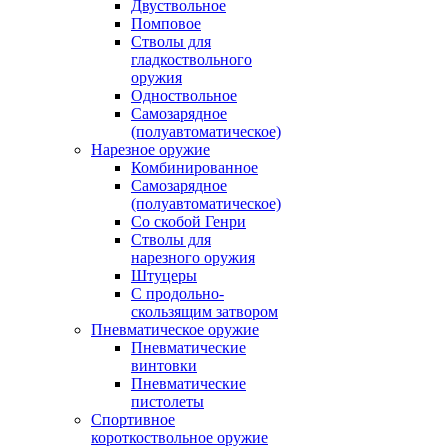
Двуствольное
Помповое
Стволы для
гладкоствольного
оружия
Одноствольное
Самозарядное
(полуавтоматическое)
Нарезное оружие
Комбинированное
Самозарядное
(полуавтоматическое)
Со скобой Генри
Стволы для
нарезного оружия
Штуцеры
С продольно-
скользящим затвором
Пневматическое оружие
Пневматические
винтовки
Пневматические
пистолеты
Спортивное
короткоствольное оружие