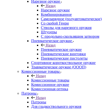
Нарезное оружие
Назад
Нарезное оружие
Комбинированное
Самозарядное (полуавтоматическое)
Со скобой Генри
Стволы для нарезного оружия
Штуцеры
С продольно-скользящим затвором
Пневматическое оружие
Назад
Пневматическое оружие
Пневматические винтовки
Пневматические пистолеты
Спортивное короткоствольное оружие
Травматическое оружие (ОООП)
Комиссионные товары
Назад
Комиссионные товары
Комиссионное оружие
Комиссионная оптика
Патроны
Назад
Патроны
Для гладкоствольного оружия