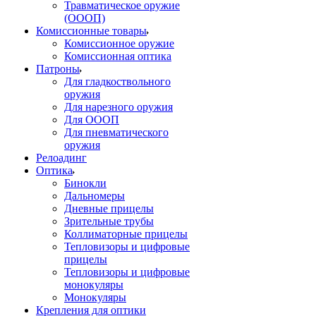
Травматическое оружие
(ОООП)
Комиссионные товары
Комиссионное оружие
Комиссионная оптика
Патроны
Для гладкоствольного
оружия
Для нарезного оружия
Для ОООП
Для пневматического
оружия
Релоадинг
Оптика
Бинокли
Дальномеры
Дневные прицелы
Зрительные трубы
Коллиматорные прицелы
Тепловизоры и цифровые
прицелы
Тепловизоры и цифровые
монокуляры
Монокуляры
Крепления для оптики