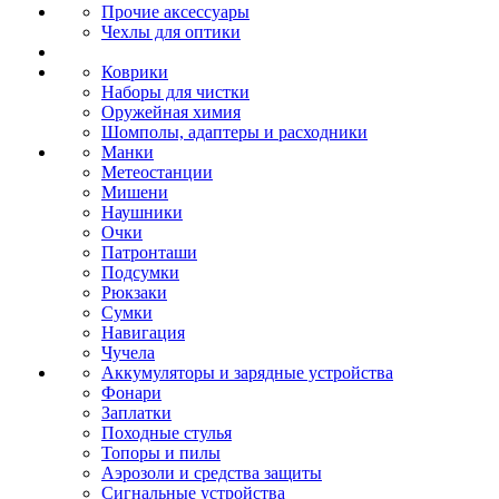
Прочие аксессуары
Чехлы для оптики
Коврики
Наборы для чистки
Оружейная химия
Шомполы, адаптеры и расходники
Манки
Метеостанции
Мишени
Наушники
Очки
Патронташи
Подсумки
Рюкзаки
Сумки
Навигация
Чучела
Аккумуляторы и зарядные устройства
Фонари
Заплатки
Походные стулья
Топоры и пилы
Аэрозоли и средства защиты
Сигнальные устройства