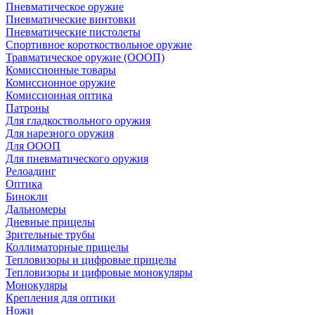
Пневматическое оружие
Пневматические винтовки
Пневматические пистолеты
Спортивное короткоствольное оружие
Травматическое оружие (ОООП)
Комиссионные товары
Комиссионное оружие
Комиссионная оптика
Патроны
Для гладкоствольного оружия
Для нарезного оружия
Для ОООП
Для пневматического оружия
Релоадинг
Оптика
Бинокли
Дальномеры
Дневные прицелы
Зрительные трубы
Коллиматорные прицелы
Тепловизоры и цифровые прицелы
Тепловизоры и цифровые монокуляры
Монокуляры
Крепления для оптики
Ножи