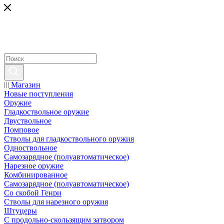
Магазин
Новые поступления
Оружие
Гладкоствольное оружие
Двуствольное
Помповое
Стволы для гладкоствольного оружия
Одноствольное
Самозарядное (полуавтоматическое)
Нарезное оружие
Комбинированное
Самозарядное (полуавтоматическое)
Со скобой Генри
Стволы для нарезного оружия
Штуцеры
С продольно-скользящим затвором