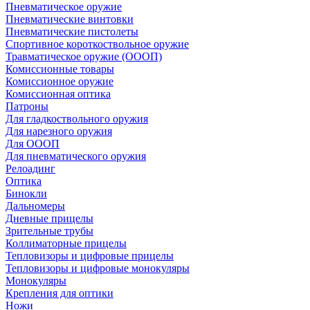
Пневматическое оружие
Пневматические винтовки
Пневматические пистолеты
Спортивное короткоствольное оружие
Травматическое оружие (ОООП)
Комиссионные товары
Комиссионное оружие
Комиссионная оптика
Патроны
Для гладкоствольного оружия
Для нарезного оружия
Для ОООП
Для пневматического оружия
Релоадинг
Оптика
Бинокли
Дальномеры
Дневные прицелы
Зрительные трубы
Коллиматорные прицелы
Тепловизоры и цифровые прицелы
Тепловизоры и цифровые монокуляры
Монокуляры
Крепления для оптики
Ножи