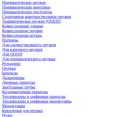
Пневматическое оружие
Пневматические винтовки
Пневматические пистолеты
Спортивное короткоствольное оружие
Травматическое оружие (ОООП)
Комиссионные товары
Комиссионное оружие
Комиссионная оптика
Патроны
Для гладкоствольного оружия
Для нарезного оружия
Для ОООП
Для пневматического оружия
Релоадинг
Оптика
Бинокли
Дальномеры
Дневные прицелы
Зрительные трубы
Коллиматорные прицелы
Тепловизоры и цифровые прицелы
Тепловизоры и цифровые монокуляры
Монокуляры
Крепления для оптики
Ножи