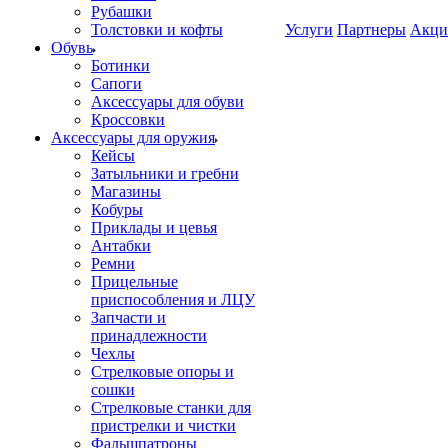
Рубашки
Толстовки и кофты
Услуги
Партнеры
Акци
Обувь
Ботинки
Сапоги
Аксессуары для обуви
Кроссовки
Аксессуары для оружия
Кейсы
Затыльники и гребни
Магазины
Кобуры
Приклады и цевья
Антабки
Ремни
Прицельные
приспособления и ЛЦУ
Запчасти и
принадлежности
Чехлы
Стрелковые опоры и
сошки
Стрелковые станки для
пристрелки и чистки
Фальшпатроны