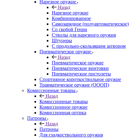
Нарезное оружие
Назад
Нарезное оружие
Комбинированное
Самозарядное (полуавтоматическое)
Со скобой Генри
Стволы для нарезного оружия
Штуцеры
С продольно-скользящим затвором
Пневматическое оружие
Назад
Пневматическое оружие
Пневматические винтовки
Пневматические пистолеты
Спортивное короткоствольное оружие
Травматическое оружие (ОООП)
Комиссионные товары
Назад
Комиссионные товары
Комиссионное оружие
Комиссионная оптика
Патроны
Назад
Патроны
Для гладкоствольного оружия