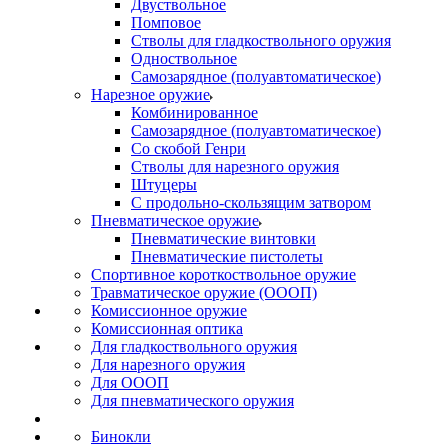
Двуствольное
Помповое
Стволы для гладкоствольного оружия
Одноствольное
Самозарядное (полуавтоматическое)
Нарезное оружие
Комбинированное
Самозарядное (полуавтоматическое)
Со скобой Генри
Стволы для нарезного оружия
Штуцеры
С продольно-скользящим затвором
Пневматическое оружие
Пневматические винтовки
Пневматические пистолеты
Спортивное короткоствольное оружие
Травматическое оружие (ОООП)
Комиссионное оружие
Комиссионная оптика
Для гладкоствольного оружия
Для нарезного оружия
Для ОООП
Для пневматического оружия
Бинокли