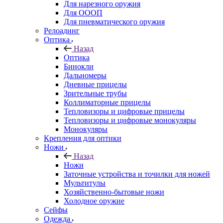
Для нарезного оружия
Для ОООП
Для пневматического оружия
Релоадинг
Оптика
Назад
Оптика
Бинокли
Дальномеры
Дневные прицелы
Зрительные трубы
Коллиматорные прицелы
Тепловизоры и цифровые прицелы
Тепловизоры и цифровые монокуляры
Монокуляры
Крепления для оптики
Ножи
Назад
Ножи
Заточные устройства и точилки для ножей
Мультитулы
Хозяйственно-бытовые ножи
Холодное оружие
Сейфы
Одежда