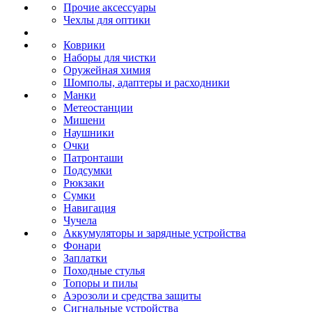
Прочие аксессуары
Чехлы для оптики
Коврики
Наборы для чистки
Оружейная химия
Шомполы, адаптеры и расходники
Манки
Метеостанции
Мишени
Наушники
Очки
Патронташи
Подсумки
Рюкзаки
Сумки
Навигация
Чучела
Аккумуляторы и зарядные устройства
Фонари
Заплатки
Походные стулья
Топоры и пилы
Аэрозоли и средства защиты
Сигнальные устройства