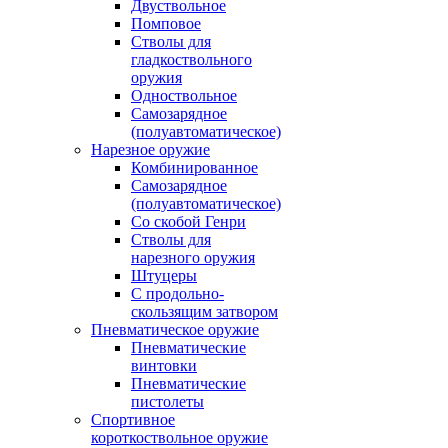
Двуствольное
Помповое
Стволы для
гладкоствольного
оружия
Одноствольное
Самозарядное
(полуавтоматическое)
Нарезное оружие
Комбинированное
Самозарядное
(полуавтоматическое)
Со скобой Генри
Стволы для
нарезного оружия
Штуцеры
С продольно-
скользящим затвором
Пневматическое оружие
Пневматические
винтовки
Пневматические
пистолеты
Спортивное
короткоствольное оружие