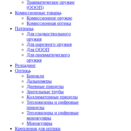
Травматическое оружие
(ОООП)
Комиссионные товары
Комиссионное оружие
Комиссионная оптика
Патроны
Для гладкоствольного
оружия
Для нарезного оружия
Для ОООП
Для пневматического
оружия
Релоадинг
Оптика
Бинокли
Дальномеры
Дневные прицелы
Зрительные трубы
Коллиматорные прицелы
Тепловизоры и цифровые
прицелы
Тепловизоры и цифровые
монокуляры
Монокуляры
Крепления для оптики