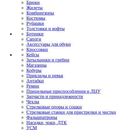
Брюки
Жилеты
Комбинезоны
Костюмы
Рубашки
Толстовки и кофты
Ботинки
Сапоги
Аксессуары для обуви
Кроссовки
Кейсы
Затыльники и гребни
Магазины
Кобуры
Приклады и цевья
Антабки
Ремни
Прицельные приспособления и ЛЦУ
Запчасти и принадлежности
Чехлы
Стрелковые опоры и сошки
Стрелковые станки для пристрелки и чистки
Фальшпатроны
Насадки, чоки, ДТК
УСМ