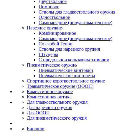
Двуствольное
Помповое
Стволы для гладкоствольного оружия
Одноствольное
Самозарядное (полуавтоматическое)
Нарезное оружие
Комбинированное
Самозарядное (полуавтоматическое)
Со скобой Генри
Стволы для нарезного оружия
Штуцеры
С продольно-скользящим затвором
Пневматическое оружие
Пневматические винтовки
Пневматические пистолеты
Спортивное короткоствольное оружие
Травматическое оружие (ОООП)
Комиссионное оружие
Комиссионная оптика
Для гладкоствольного оружия
Для нарезного оружия
Для ОООП
Для пневматического оружия
Бинокли