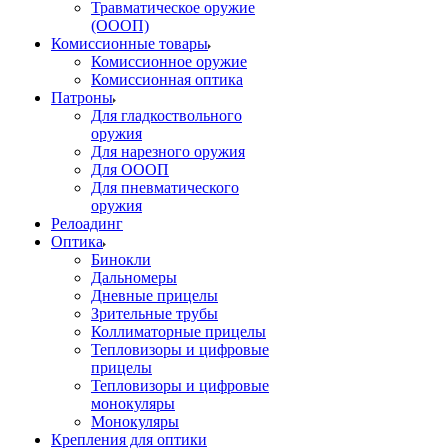
Травматическое оружие
(ОООП)
Комиссионные товары
Комиссионное оружие
Комиссионная оптика
Патроны
Для гладкоствольного
оружия
Для нарезного оружия
Для ОООП
Для пневматического
оружия
Релоадинг
Оптика
Бинокли
Дальномеры
Дневные прицелы
Зрительные трубы
Коллиматорные прицелы
Тепловизоры и цифровые
прицелы
Тепловизоры и цифровые
монокуляры
Монокуляры
Крепления для оптики