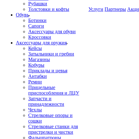
Рубашки
Толстовки и кофты
Услуги
Партнеры
Акци
Обувь
Ботинки
Сапоги
Аксессуары для обуви
Кроссовки
Аксессуары для оружия
Кейсы
Затыльники и гребни
Магазины
Кобуры
Приклады и цевья
Антабки
Ремни
Прицельные
приспособления и ЛЦУ
Запчасти и
принадлежности
Чехлы
Стрелковые опоры и
сошки
Стрелковые станки для
пристрелки и чистки
Фальшпатроны