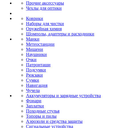
Прочие аксессуары
Чехлы для оптики
Коврики
Наборы для чистки
Оружейная химия
Шомполы, адаптеры и расходники
Манки
Метеостанции
Мишени
Наушники
Очки
Патронташи
Подсумки
Рюкзаки
Сумки
Навигация
Чучела
Аккумуляторы и зарядные устройства
Фонари
Заплатки
Походные стулья
Топоры и пилы
Аэрозоли и средства защиты
Сигнальные устройства