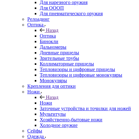
Для нарезного оружия
Для ОООП
Для пневматического оружия
Релоадинг
Оптика
Назад
Оптика
Бинокли
Дальномеры
Дневные прицелы
Зрительные трубы
Коллиматорные прицелы
Тепловизоры и цифровые прицелы
Тепловизоры и цифровые монокуляры
Монокуляры
Крепления для оптики
Ножи
Назад
Ножи
Заточные устройства и точилки для ножей
Мультитулы
Хозяйственно-бытовые ножи
Холодное оружие
Сейфы
Одежда