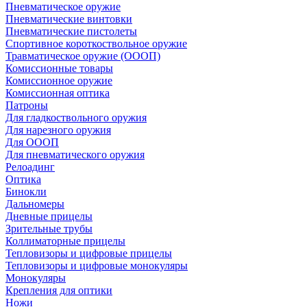
Пневматическое оружие
Пневматические винтовки
Пневматические пистолеты
Спортивное короткоствольное оружие
Травматическое оружие (ОООП)
Комиссионные товары
Комиссионное оружие
Комиссионная оптика
Патроны
Для гладкоствольного оружия
Для нарезного оружия
Для ОООП
Для пневматического оружия
Релоадинг
Оптика
Бинокли
Дальномеры
Дневные прицелы
Зрительные трубы
Коллиматорные прицелы
Тепловизоры и цифровые прицелы
Тепловизоры и цифровые монокуляры
Монокуляры
Крепления для оптики
Ножи