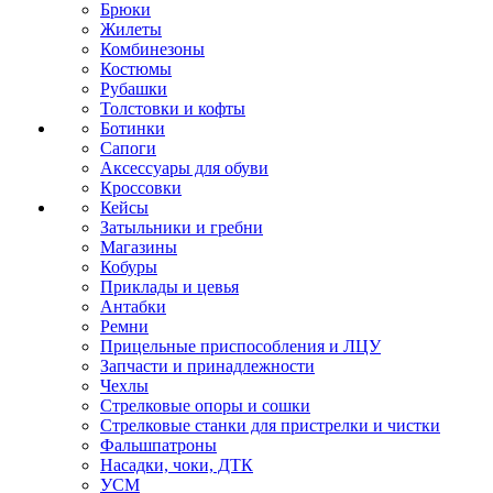
Брюки
Жилеты
Комбинезоны
Костюмы
Рубашки
Толстовки и кофты
Ботинки
Сапоги
Аксессуары для обуви
Кроссовки
Кейсы
Затыльники и гребни
Магазины
Кобуры
Приклады и цевья
Антабки
Ремни
Прицельные приспособления и ЛЦУ
Запчасти и принадлежности
Чехлы
Стрелковые опоры и сошки
Стрелковые станки для пристрелки и чистки
Фальшпатроны
Насадки, чоки, ДТК
УСМ