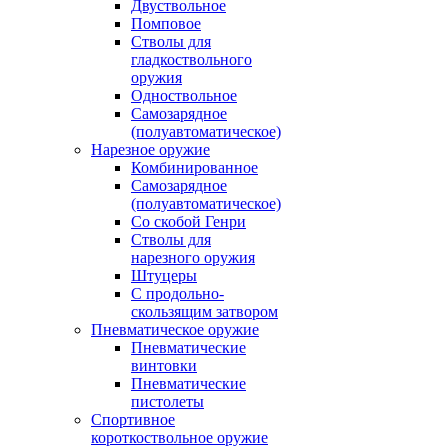
Двуствольное
Помповое
Стволы для
гладкоствольного
оружия
Одноствольное
Самозарядное
(полуавтоматическое)
Нарезное оружие
Комбинированное
Самозарядное
(полуавтоматическое)
Со скобой Генри
Стволы для
нарезного оружия
Штуцеры
С продольно-
скользящим затвором
Пневматическое оружие
Пневматические
винтовки
Пневматические
пистолеты
Спортивное
короткоствольное оружие