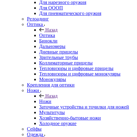
Для нарезного оружия
Для ОООП
Для пневматического оружия
Релоадинг
Оптика
Назад
Оптика
Бинокли
Дальномеры
Дневные прицелы
Зрительные трубы
Коллиматорные прицелы
Тепловизоры и цифровые прицелы
Тепловизоры и цифровые монокуляры
Монокуляры
Крепления для оптики
Ножи
Назад
Ножи
Заточные устройства и точилки для ножей
Мультитулы
Хозяйственно-бытовые ножи
Холодное оружие
Сейфы
Одежда