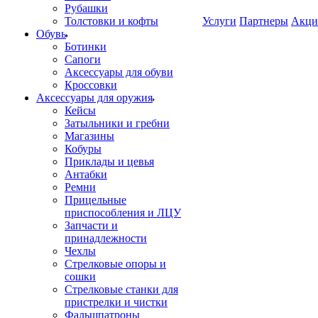
Рубашки
Толстовки и кофты
Услуги
Партнеры
Акци
Обувь
Ботинки
Сапоги
Аксессуары для обуви
Кроссовки
Аксессуары для оружия
Кейсы
Затыльники и гребни
Магазины
Кобуры
Приклады и цевья
Антабки
Ремни
Прицельные
приспособления и ЛЦУ
Запчасти и
принадлежности
Чехлы
Стрелковые опоры и
сошки
Стрелковые станки для
пристрелки и чистки
Фальшпатроны