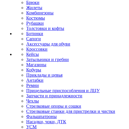
Брюки
Жилеты
Комбинезоны
Костюмы
Рубашки
Толстовки и кофты
Ботинки
Сапоги
Аксессуары для обуви
Кроссовки
Кейсы
Затыльники и гребни
Магазины
Кобуры
Приклады и цевья
Антабки
Ремни
Прицельные приспособления и ЛЦУ
Запчасти и принадлежности
Чехлы
Стрелковые опоры и сошки
Стрелковые станки для пристрелки и чистки
Фальшпатроны
Насадки, чоки, ДТК
УСМ