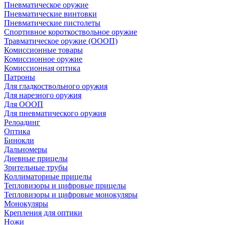
Пневматическое оружие
Пневматические винтовки
Пневматические пистолеты
Спортивное короткоствольное оружие
Травматическое оружие (ОООП)
Комиссионные товары
Комиссионное оружие
Комиссионная оптика
Патроны
Для гладкоствольного оружия
Для нарезного оружия
Для ОООП
Для пневматического оружия
Релоадинг
Оптика
Бинокли
Дальномеры
Дневные прицелы
Зрительные трубы
Коллиматорные прицелы
Тепловизоры и цифровые прицелы
Тепловизоры и цифровые монокуляры
Монокуляры
Крепления для оптики
Ножи