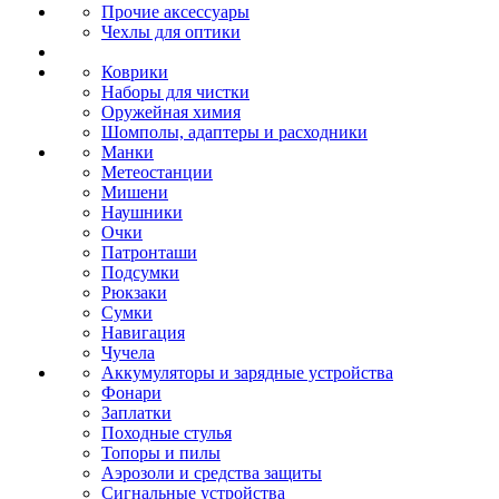
Прочие аксессуары
Чехлы для оптики
Коврики
Наборы для чистки
Оружейная химия
Шомполы, адаптеры и расходники
Манки
Метеостанции
Мишени
Наушники
Очки
Патронташи
Подсумки
Рюкзаки
Сумки
Навигация
Чучела
Аккумуляторы и зарядные устройства
Фонари
Заплатки
Походные стулья
Топоры и пилы
Аэрозоли и средства защиты
Сигнальные устройства