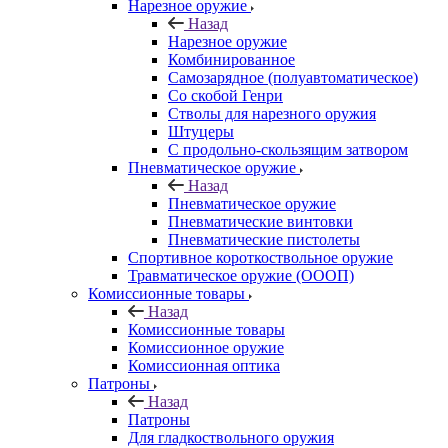
Нарезное оружие
Назад
Нарезное оружие
Комбинированное
Самозарядное (полуавтоматическое)
Со скобой Генри
Стволы для нарезного оружия
Штуцеры
С продольно-скользящим затвором
Пневматическое оружие
Назад
Пневматическое оружие
Пневматические винтовки
Пневматические пистолеты
Спортивное короткоствольное оружие
Травматическое оружие (ОООП)
Комиссионные товары
Назад
Комиссионные товары
Комиссионное оружие
Комиссионная оптика
Патроны
Назад
Патроны
Для гладкоствольного оружия