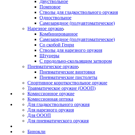
Двуствольное
Помповое
Стволы для гладкоствольного оружия
Одноствольное
Самозарядное (полуавтоматическое)
Нарезное оружие
Комбинированное
Самозарядное (полуавтоматическое)
Со скобой Генри
Стволы для нарезного оружия
Штуцеры
С продольно-скользящим затвором
Пневматическое оружие
Пневматические винтовки
Пневматические пистолеты
Спортивное короткоствольное оружие
Травматическое оружие (ОООП)
Комиссионное оружие
Комиссионная оптика
Для гладкоствольного оружия
Для нарезного оружия
Для ОООП
Для пневматического оружия
Бинокли