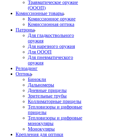
Травматическое оружие
(ОООП)
Комиссионные товары
Комиссионное оружие
Комиссионная оптика
Патроны
Для гладкоствольного
оружия
Для нарезного оружия
Для ОООП
Для пневматического
оружия
Релоадинг
Оптика
Бинокли
Дальномеры
Дневные прицелы
Зрительные трубы
Коллиматорные прицелы
Тепловизоры и цифровые
прицелы
Тепловизоры и цифровые
монокуляры
Монокуляры
Крепления для оптики