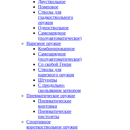
Двуствольное
Помповое
Стволы для
гладкоствольного
оружия
Одноствольное
Самозарядное
(полуавтоматическое)
Нарезное оружие
Комбинированное
Самозарядное
(полуавтоматическое)
Со скобой Генри
Стволы для
нарезного оружия
Штуцеры
С продольно-
скользящим затвором
Пневматическое оружие
Пневматические
винтовки
Пневматические
пистолеты
Спортивное
короткоствольное оружие