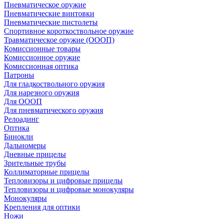
Пневматическое оружие
Пневматические винтовки
Пневматические пистолеты
Спортивное короткоствольное оружие
Травматическое оружие (ОООП)
Комиссионные товары
Комиссионное оружие
Комиссионная оптика
Патроны
Для гладкоствольного оружия
Для нарезного оружия
Для ОООП
Для пневматического оружия
Релоадинг
Оптика
Бинокли
Дальномеры
Дневные прицелы
Зрительные трубы
Коллиматорные прицелы
Тепловизоры и цифровые прицелы
Тепловизоры и цифровые монокуляры
Монокуляры
Крепления для оптики
Ножи