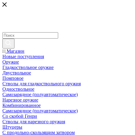
Магазин
Новые поступления
Оружие
Гладкоствольное оружие
Двуствольное
Помповое
Стволы для гладкоствольного оружия
Одноствольное
Самозарядное (полуавтоматическое)
Нарезное оружие
Комбинированное
Самозарядное (полуавтоматическое)
Со скобой Генри
Стволы для нарезного оружия
Штуцеры
С продольно-скользящим затвором