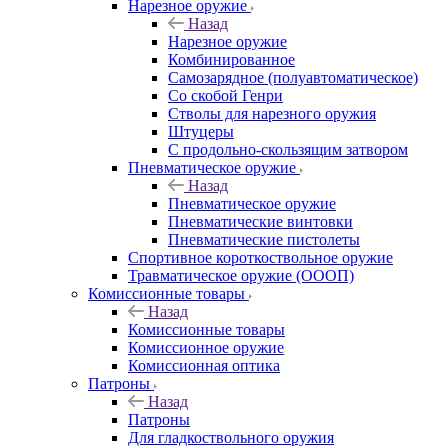
Нарезное оружие
Назад
Нарезное оружие
Комбинированное
Самозарядное (полуавтоматическое)
Со скобой Генри
Стволы для нарезного оружия
Штуцеры
С продольно-скользящим затвором
Пневматическое оружие
Назад
Пневматическое оружие
Пневматические винтовки
Пневматические пистолеты
Спортивное короткоствольное оружие
Травматическое оружие (ОООП)
Комиссионные товары
Назад
Комиссионные товары
Комиссионное оружие
Комиссионная оптика
Патроны
Назад
Патроны
Для гладкоствольного оружия