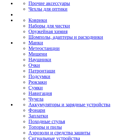
Прочие аксессуары
Чехлы для оптики
Коврики
Наборы для чистки
Оружейная химия
Шомполы, адаптеры и расходники
Манки
Метеостанции
Мишени
Наушники
Очки
Патронташи
Подсумки
Рюкзаки
Сумки
Навигация
Чучела
Аккумуляторы и зарядные устройства
Фонари
Заплатки
Походные стулья
Топоры и пилы
Аэрозоли и средства защиты
Сигнальные устройства