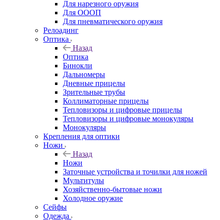
Для нарезного оружия
Для ОООП
Для пневматического оружия
Релоадинг
Оптика
Назад
Оптика
Бинокли
Дальномеры
Дневные прицелы
Зрительные трубы
Коллиматорные прицелы
Тепловизоры и цифровые прицелы
Тепловизоры и цифровые монокуляры
Монокуляры
Крепления для оптики
Ножи
Назад
Ножи
Заточные устройства и точилки для ножей
Мультитулы
Хозяйственно-бытовые ножи
Холодное оружие
Сейфы
Одежда