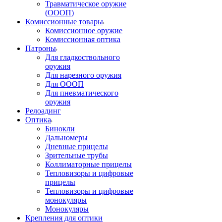
Травматическое оружие
(ОООП)
Комиссионные товары
Комиссионное оружие
Комиссионная оптика
Патроны
Для гладкоствольного
оружия
Для нарезного оружия
Для ОООП
Для пневматического
оружия
Релоадинг
Оптика
Бинокли
Дальномеры
Дневные прицелы
Зрительные трубы
Коллиматорные прицелы
Тепловизоры и цифровые
прицелы
Тепловизоры и цифровые
монокуляры
Монокуляры
Крепления для оптики