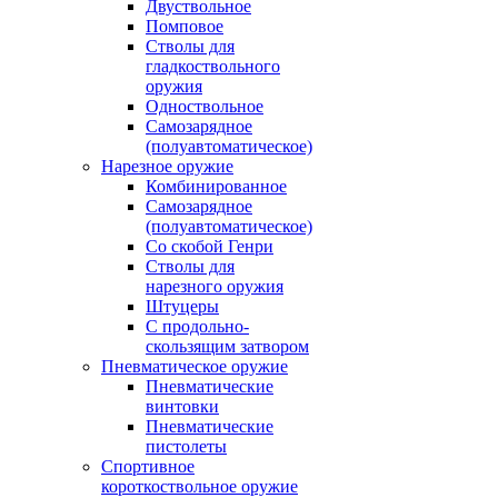
Двуствольное
Помповое
Стволы для
гладкоствольного
оружия
Одноствольное
Самозарядное
(полуавтоматическое)
Нарезное оружие
Комбинированное
Самозарядное
(полуавтоматическое)
Со скобой Генри
Стволы для
нарезного оружия
Штуцеры
С продольно-
скользящим затвором
Пневматическое оружие
Пневматические
винтовки
Пневматические
пистолеты
Спортивное
короткоствольное оружие