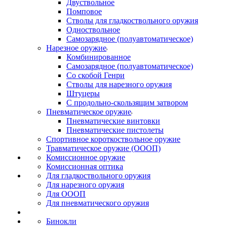
Двуствольное
Помповое
Стволы для гладкоствольного оружия
Одноствольное
Самозарядное (полуавтоматическое)
Нарезное оружие
Комбинированное
Самозарядное (полуавтоматическое)
Со скобой Генри
Стволы для нарезного оружия
Штуцеры
С продольно-скользящим затвором
Пневматическое оружие
Пневматические винтовки
Пневматические пистолеты
Спортивное короткоствольное оружие
Травматическое оружие (ОООП)
Комиссионное оружие
Комиссионная оптика
Для гладкоствольного оружия
Для нарезного оружия
Для ОООП
Для пневматического оружия
Бинокли