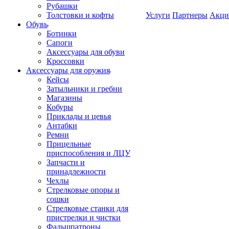
Рубашки
Толстовки и кофты
Услуги
Партнеры
Акци
Обувь
Ботинки
Сапоги
Аксессуары для обуви
Кроссовки
Аксессуары для оружия
Кейсы
Затыльники и гребни
Магазины
Кобуры
Приклады и цевья
Антабки
Ремни
Прицельные
приспособления и ЛЦУ
Запчасти и
принадлежности
Чехлы
Стрелковые опоры и
сошки
Стрелковые станки для
пристрелки и чистки
Фальшпатроны