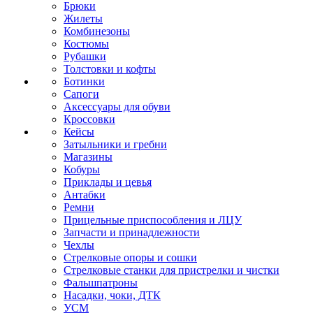
Брюки
Жилеты
Комбинезоны
Костюмы
Рубашки
Толстовки и кофты
Ботинки
Сапоги
Аксессуары для обуви
Кроссовки
Кейсы
Затыльники и гребни
Магазины
Кобуры
Приклады и цевья
Антабки
Ремни
Прицельные приспособления и ЛЦУ
Запчасти и принадлежности
Чехлы
Стрелковые опоры и сошки
Стрелковые станки для пристрелки и чистки
Фальшпатроны
Насадки, чоки, ДТК
УСМ