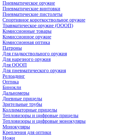
Пневматическое оружие
Пневматические винтовки
Пневматические пистолеты
Спортивное короткоствольное оружие
Травматическое оружие (ОООП)
Комиссионные товары
Комиссионное оружие
Комиссионная оптика
Патроны
Для гладкоствольного оружия
Для нарезного оружия
Для ОООП
Для пневматического оружия
Релоадинг
Оптика
Бинокли
Дальномеры
Дневные прицелы
Зрительные трубы
Коллиматорные прицелы
Тепловизоры и цифровые прицелы
Тепловизоры и цифровые монокуляры
Монокуляры
Крепления для оптики
Ножи