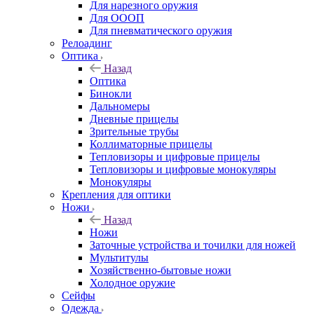
Для нарезного оружия
Для ОООП
Для пневматического оружия
Релоадинг
Оптика
Назад
Оптика
Бинокли
Дальномеры
Дневные прицелы
Зрительные трубы
Коллиматорные прицелы
Тепловизоры и цифровые прицелы
Тепловизоры и цифровые монокуляры
Монокуляры
Крепления для оптики
Ножи
Назад
Ножи
Заточные устройства и точилки для ножей
Мультитулы
Хозяйственно-бытовые ножи
Холодное оружие
Сейфы
Одежда