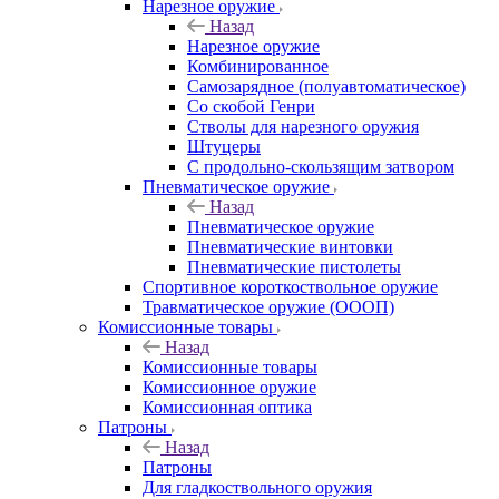
Нарезное оружие
Назад
Нарезное оружие
Комбинированное
Самозарядное (полуавтоматическое)
Со скобой Генри
Стволы для нарезного оружия
Штуцеры
С продольно-скользящим затвором
Пневматическое оружие
Назад
Пневматическое оружие
Пневматические винтовки
Пневматические пистолеты
Спортивное короткоствольное оружие
Травматическое оружие (ОООП)
Комиссионные товары
Назад
Комиссионные товары
Комиссионное оружие
Комиссионная оптика
Патроны
Назад
Патроны
Для гладкоствольного оружия