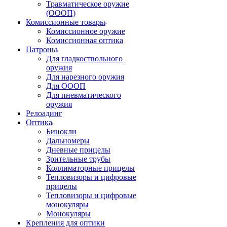
Травматическое оружие
(ОООП)
Комиссионные товары
Комиссионное оружие
Комиссионная оптика
Патроны
Для гладкоствольного
оружия
Для нарезного оружия
Для ОООП
Для пневматического
оружия
Релоадинг
Оптика
Бинокли
Дальномеры
Дневные прицелы
Зрительные трубы
Коллиматорные прицелы
Тепловизоры и цифровые
прицелы
Тепловизоры и цифровые
монокуляры
Монокуляры
Крепления для оптики