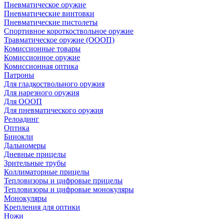
Пневматическое оружие
Пневматические винтовки
Пневматические пистолеты
Спортивное короткоствольное оружие
Травматическое оружие (ОООП)
Комиссионные товары
Комиссионное оружие
Комиссионная оптика
Патроны
Для гладкоствольного оружия
Для нарезного оружия
Для ОООП
Для пневматического оружия
Релоадинг
Оптика
Бинокли
Дальномеры
Дневные прицелы
Зрительные трубы
Коллиматорные прицелы
Тепловизоры и цифровые прицелы
Тепловизоры и цифровые монокуляры
Монокуляры
Крепления для оптики
Ножи