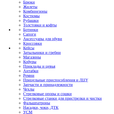
Брюки
Жилеты
Комбинезоны
Костюмы
Рубашки
Толстовки и кофты
Ботинки
Сапоги
Аксессуары для обуви
Кроссовки
Кейсы
Затыльники и гребни
Магазины
Кобуры
Приклады и цевья
Антабки
Ремни
Прицельные приспособления и ЛЦУ
Запчасти и принадлежности
Чехлы
Стрелковые опоры и сошки
Стрелковые станки для пристрелки и чистки
Фальшпатроны
Насадки, чоки, ДТК
УСМ