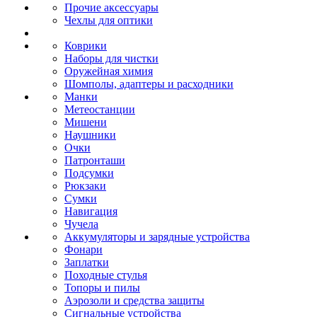
Прочие аксессуары
Чехлы для оптики
Коврики
Наборы для чистки
Оружейная химия
Шомполы, адаптеры и расходники
Манки
Метеостанции
Мишени
Наушники
Очки
Патронташи
Подсумки
Рюкзаки
Сумки
Навигация
Чучела
Аккумуляторы и зарядные устройства
Фонари
Заплатки
Походные стулья
Топоры и пилы
Аэрозоли и средства защиты
Сигнальные устройства