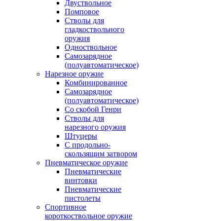
Двуствольное
Помповое
Стволы для
гладкоствольного
оружия
Одноствольное
Самозарядное
(полуавтоматическое)
Нарезное оружие
Комбинированное
Самозарядное
(полуавтоматическое)
Со скобой Генри
Стволы для
нарезного оружия
Штуцеры
С продольно-
скользящим затвором
Пневматическое оружие
Пневматические
винтовки
Пневматические
пистолеты
Спортивное
короткоствольное оружие