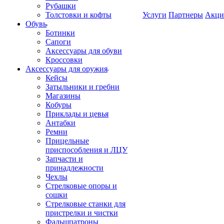
Рубашки
Толстовки и кофты
Услуги
Партнеры
Акци
Обувь
Ботинки
Сапоги
Аксессуары для обуви
Кроссовки
Аксессуары для оружия
Кейсы
Затыльники и гребни
Магазины
Кобуры
Приклады и цевья
Антабки
Ремни
Прицельные
приспособления и ЛЦУ
Запчасти и
принадлежности
Чехлы
Стрелковые опоры и
сошки
Стрелковые станки для
пристрелки и чистки
Фальшпатроны