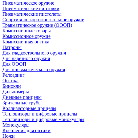
Пневматическое оружие
Пневматические винтовки
Пневматические пистолеты
Спортивное короткоствольное оружие
Травматическое оружие (ОООП)
Комиссионные товары
Комиссионное оружие
Комиссионная оптика
Патроны
Для гладкоствольного оружия
Для нарезного оружия
Для ОООП
Для пневматического оружия
Релоадинг
Оптика
Бинокли
Дальномеры
Дневные прицелы
Зрительные трубы
Коллиматорные прицелы
Тепловизоры и цифровые прицелы
Тепловизоры и цифровые монокуляры
Монокуляры
Крепления для оптики
Ножи