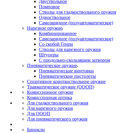
Двуствольное
Помповое
Стволы для гладкоствольного оружия
Одноствольное
Самозарядное (полуавтоматическое)
Нарезное оружие
Комбинированное
Самозарядное (полуавтоматическое)
Со скобой Генри
Стволы для нарезного оружия
Штуцеры
С продольно-скользящим затвором
Пневматическое оружие
Пневматические винтовки
Пневматические пистолеты
Спортивное короткоствольное оружие
Травматическое оружие (ОООП)
Комиссионное оружие
Комиссионная оптика
Для гладкоствольного оружия
Для нарезного оружия
Для ОООП
Для пневматического оружия
Бинокли