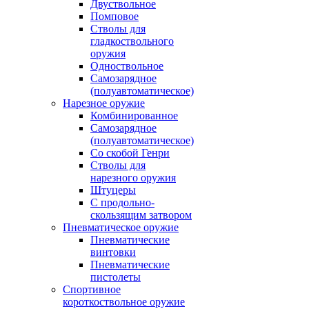
Двуствольное
Помповое
Стволы для
гладкоствольного
оружия
Одноствольное
Самозарядное
(полуавтоматическое)
Нарезное оружие
Комбинированное
Самозарядное
(полуавтоматическое)
Со скобой Генри
Стволы для
нарезного оружия
Штуцеры
С продольно-
скользящим затвором
Пневматическое оружие
Пневматические
винтовки
Пневматические
пистолеты
Спортивное
короткоствольное оружие