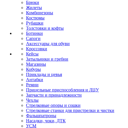
Брюки
Жилеты
Комбинезоны
Костюмы
Рубашки
Толстовки и кофты
Ботинки
Сапоги
Аксессуары для обуви
Кроссовки
Кейсы
Затыльники и гребни
Магазины
Кобуры
Приклады и цевья
Антабки
Ремни
Прицельные приспособления и ЛЦУ
Запчасти и принадлежности
Чехлы
Стрелковые опоры и сошки
Стрелковые станки для пристрелки и чистки
Фальшпатроны
Насадки, чоки, ДТК
УСМ