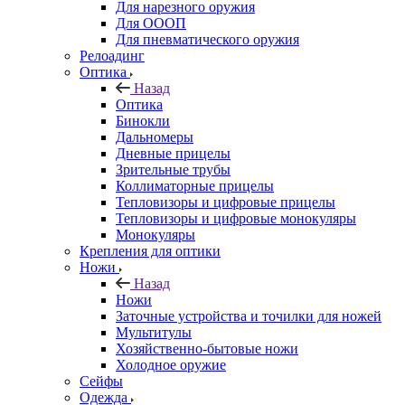
Для нарезного оружия
Для ОООП
Для пневматического оружия
Релоадинг
Оптика
Назад
Оптика
Бинокли
Дальномеры
Дневные прицелы
Зрительные трубы
Коллиматорные прицелы
Тепловизоры и цифровые прицелы
Тепловизоры и цифровые монокуляры
Монокуляры
Крепления для оптики
Ножи
Назад
Ножи
Заточные устройства и точилки для ножей
Мультитулы
Хозяйственно-бытовые ножи
Холодное оружие
Сейфы
Одежда