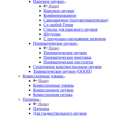
Нарезное оружие
Назад
Нарезное оружие
Комбинированное
Самозарядное (полуавтоматическое)
Со скобой Генри
Стволы для нарезного оружия
Штуцеры
С продольно-скользящим затвором
Пневматическое оружие
Назад
Пневматическое оружие
Пневматические винтовки
Пневматические пистолеты
Спортивное короткоствольное оружие
Травматическое оружие (ОООП)
Комиссионные товары
Назад
Комиссионные товары
Комиссионное оружие
Комиссионная оптика
Патроны
Назад
Патроны
Для гладкоствольного оружия