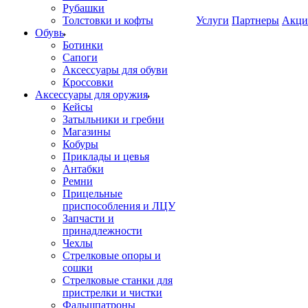
Рубашки
Толстовки и кофты
Услуги
Партнеры
Акци
Обувь
Ботинки
Сапоги
Аксессуары для обуви
Кроссовки
Аксессуары для оружия
Кейсы
Затыльники и гребни
Магазины
Кобуры
Приклады и цевья
Антабки
Ремни
Прицельные
приспособления и ЛЦУ
Запчасти и
принадлежности
Чехлы
Стрелковые опоры и
сошки
Стрелковые станки для
пристрелки и чистки
Фальшпатроны