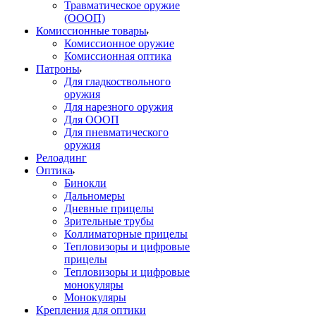
Травматическое оружие
(ОООП)
Комиссионные товары
Комиссионное оружие
Комиссионная оптика
Патроны
Для гладкоствольного
оружия
Для нарезного оружия
Для ОООП
Для пневматического
оружия
Релоадинг
Оптика
Бинокли
Дальномеры
Дневные прицелы
Зрительные трубы
Коллиматорные прицелы
Тепловизоры и цифровые
прицелы
Тепловизоры и цифровые
монокуляры
Монокуляры
Крепления для оптики