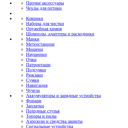
Прочие аксессуары
Чехлы для оптики
Коврики
Наборы для чистки
Оружейная химия
Шомполы, адаптеры и расходники
Манки
Метеостанции
Мишени
Наушники
Очки
Патронташи
Подсумки
Рюкзаки
Сумки
Навигация
Чучела
Аккумуляторы и зарядные устройства
Фонари
Заплатки
Походные стулья
Топоры и пилы
Аэрозоли и средства защиты
Сигнальные устройства