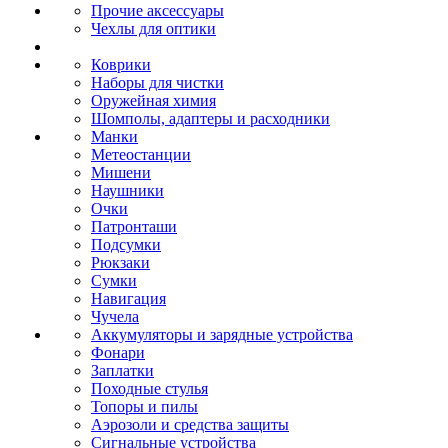
Прочие аксессуары
Чехлы для оптики
Коврики
Наборы для чистки
Оружейная химия
Шомполы, адаптеры и расходники
Манки
Метеостанции
Мишени
Наушники
Очки
Патронташи
Подсумки
Рюкзаки
Сумки
Навигация
Чучела
Аккумуляторы и зарядные устройства
Фонари
Заплатки
Походные стулья
Топоры и пилы
Аэрозоли и средства защиты
Сигнальные устройства