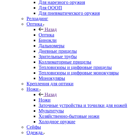
Для нарезного оружия
Для ОООП
Для пневматического оружия
Релоадинг
Оптика
Назад
Оптика
Бинокли
Дальномеры
Дневные прицелы
Зрительные трубы
Коллиматорные прицелы
Тепловизоры и цифровые прицелы
Тепловизоры и цифровые монокуляры
Монокуляры
Крепления для оптики
Ножи
Назад
Ножи
Заточные устройства и точилки для ножей
Мультитулы
Хозяйственно-бытовые ножи
Холодное оружие
Сейфы
Одежда