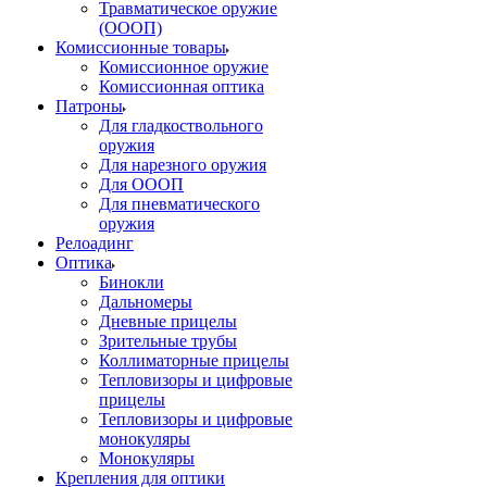
Травматическое оружие
(ОООП)
Комиссионные товары
Комиссионное оружие
Комиссионная оптика
Патроны
Для гладкоствольного
оружия
Для нарезного оружия
Для ОООП
Для пневматического
оружия
Релоадинг
Оптика
Бинокли
Дальномеры
Дневные прицелы
Зрительные трубы
Коллиматорные прицелы
Тепловизоры и цифровые
прицелы
Тепловизоры и цифровые
монокуляры
Монокуляры
Крепления для оптики