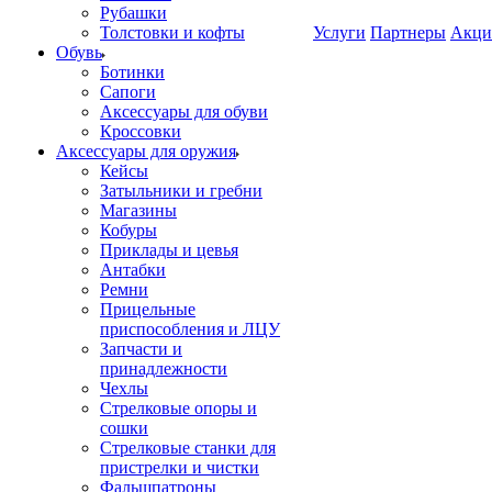
Рубашки
Толстовки и кофты
Услуги
Партнеры
Акци
Обувь
Ботинки
Сапоги
Аксессуары для обуви
Кроссовки
Аксессуары для оружия
Кейсы
Затыльники и гребни
Магазины
Кобуры
Приклады и цевья
Антабки
Ремни
Прицельные
приспособления и ЛЦУ
Запчасти и
принадлежности
Чехлы
Стрелковые опоры и
сошки
Стрелковые станки для
пристрелки и чистки
Фальшпатроны