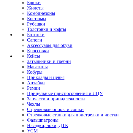
Брюки
Жилеты
Комбинезоны
Костюмы
Рубашки
Толстовки и кофты
Ботинки
Сапоги
Аксессуары для обуви
Кроссовки
Кейсы
Затыльники и гребни
Магазины
Кобуры
Приклады и цевья
Антабки
Ремни
Прицельные приспособления и ЛЦУ
Запчасти и принадлежности
Чехлы
Стрелковые опоры и сошки
Стрелковые станки для пристрелки и чистки
Фальшпатроны
Насадки, чоки, ДТК
УСМ