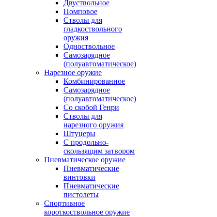
Двуствольное
Помповое
Стволы для
гладкоствольного
оружия
Одноствольное
Самозарядное
(полуавтоматическое)
Нарезное оружие
Комбинированное
Самозарядное
(полуавтоматическое)
Со скобой Генри
Стволы для
нарезного оружия
Штуцеры
С продольно-
скользящим затвором
Пневматическое оружие
Пневматические
винтовки
Пневматические
пистолеты
Спортивное
короткоствольное оружие