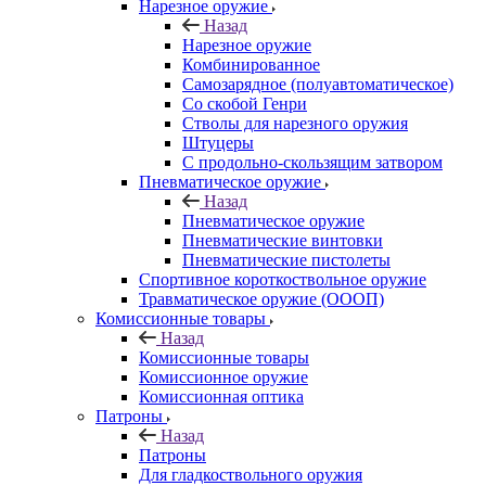
Нарезное оружие
Назад
Нарезное оружие
Комбинированное
Самозарядное (полуавтоматическое)
Со скобой Генри
Стволы для нарезного оружия
Штуцеры
С продольно-скользящим затвором
Пневматическое оружие
Назад
Пневматическое оружие
Пневматические винтовки
Пневматические пистолеты
Спортивное короткоствольное оружие
Травматическое оружие (ОООП)
Комиссионные товары
Назад
Комиссионные товары
Комиссионное оружие
Комиссионная оптика
Патроны
Назад
Патроны
Для гладкоствольного оружия