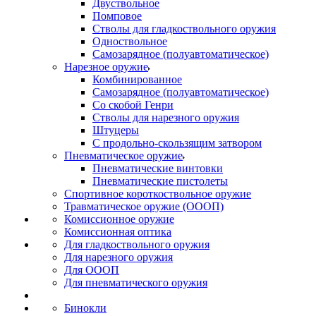
Двуствольное
Помповое
Стволы для гладкоствольного оружия
Одноствольное
Самозарядное (полуавтоматическое)
Нарезное оружие
Комбинированное
Самозарядное (полуавтоматическое)
Со скобой Генри
Стволы для нарезного оружия
Штуцеры
С продольно-скользящим затвором
Пневматическое оружие
Пневматические винтовки
Пневматические пистолеты
Спортивное короткоствольное оружие
Травматическое оружие (ОООП)
Комиссионное оружие
Комиссионная оптика
Для гладкоствольного оружия
Для нарезного оружия
Для ОООП
Для пневматического оружия
Бинокли