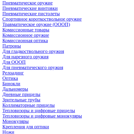
Пневматическое оружие
Пневматические винтовки
Пневматические пистолеты
Спортивное короткоствольное оружие
Травматическое оружие (ОООП)
Комиссионные товары
Комиссионное оружие
Комиссионная оптика
Патроны
Для гладкоствольного оружия
Для нарезного оружия
Для ОООП
Для пневматического оружия
Релоадинг
Оптика
Бинокли
Дальномеры
Дневные прицелы
Зрительные трубы
Коллиматорные прицелы
Тепловизоры и цифровые прицелы
Тепловизоры и цифровые монокуляры
Монокуляры
Крепления для оптики
Ножи