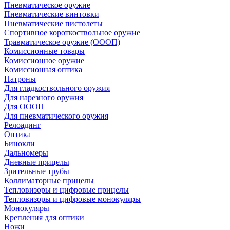
Пневматическое оружие
Пневматические винтовки
Пневматические пистолеты
Спортивное короткоствольное оружие
Травматическое оружие (ОООП)
Комиссионные товары
Комиссионное оружие
Комиссионная оптика
Патроны
Для гладкоствольного оружия
Для нарезного оружия
Для ОООП
Для пневматического оружия
Релоадинг
Оптика
Бинокли
Дальномеры
Дневные прицелы
Зрительные трубы
Коллиматорные прицелы
Тепловизоры и цифровые прицелы
Тепловизоры и цифровые монокуляры
Монокуляры
Крепления для оптики
Ножи