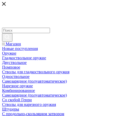
Магазин
Новые поступления
Оружие
Гладкоствольное оружие
Двуствольное
Помповое
Стволы для гладкоствольного оружия
Одноствольное
Самозарядное (полуавтоматическое)
Нарезное оружие
Комбинированное
Самозарядное (полуавтоматическое)
Со скобой Генри
Стволы для нарезного оружия
Штуцеры
С продольно-скользящим затвором