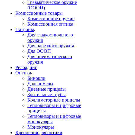
Травматическое оружие
(ОООП)
Комиссионные товары
Комиссионное оружие
Комиссионная оптика
Патроны
Для гладкоствольного
оружия
Для нарезного оружия
Для ОООП
Для пневматического
оружия
Релоадинг
Оптика
Бинокли
Дальномеры
Дневные прицелы
Зрительные трубы
Коллиматорные прицелы
Тепловизоры и цифровые
прицелы
Тепловизоры и цифровые
монокуляры
Монокуляры
Крепления для оптики