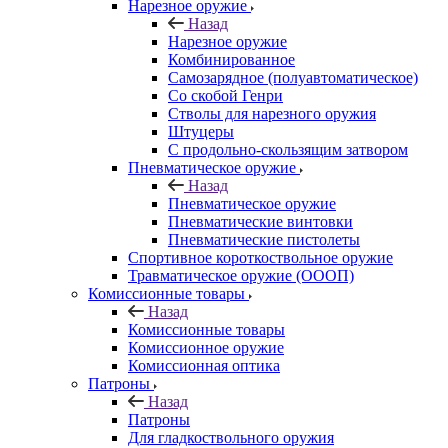
Нарезное оружие
Назад
Нарезное оружие
Комбинированное
Самозарядное (полуавтоматическое)
Со скобой Генри
Стволы для нарезного оружия
Штуцеры
С продольно-скользящим затвором
Пневматическое оружие
Назад
Пневматическое оружие
Пневматические винтовки
Пневматические пистолеты
Спортивное короткоствольное оружие
Травматическое оружие (ОООП)
Комиссионные товары
Назад
Комиссионные товары
Комиссионное оружие
Комиссионная оптика
Патроны
Назад
Патроны
Для гладкоствольного оружия