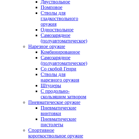
Двуствольное
Помповое
Стволы для
гладкоствольного
оружия
Одноствольное
Самозарядное
(полуавтоматическое)
Нарезное оружие
Комбинированное
Самозарядное
(полуавтоматическое)
Со скобой Генри
Стволы для
нарезного оружия
Штуцеры
С продольно-
скользящим затвором
Пневматическое оружие
Пневматические
винтовки
Пневматические
пистолеты
Спортивное
короткоствольное оружие