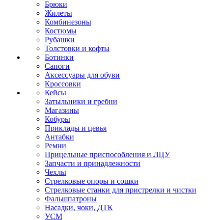
Брюки
Жилеты
Комбинезоны
Костюмы
Рубашки
Толстовки и кофты
Ботинки
Сапоги
Аксессуары для обуви
Кроссовки
Кейсы
Затыльники и гребни
Магазины
Кобуры
Приклады и цевья
Антабки
Ремни
Прицельные приспособления и ЛЦУ
Запчасти и принадлежности
Чехлы
Стрелковые опоры и сошки
Стрелковые станки для пристрелки и чистки
Фальшпатроны
Насадки, чоки, ДТК
УСМ