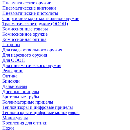
Пневматическое оружие
Пневматические винтовки
Пневматические пистолеты
Спортивное короткоствольное оружие
Травматическое оружие (ОООП)
Комиссионные товары
Комиссионное оружие
Комиссионная оптика
Патроны
Для гладкоствольного оружия
Для нарезного оружия
Для ОООП
Для пневматического оружия
Релоадинг
Оптика
Бинокли
Дальномеры
Дневные прицелы
Зрительные трубы
Коллиматорные прицелы
Тепловизоры и цифровые прицелы
Тепловизоры и цифровые монокуляры
Монокуляры
Крепления для оптики
Ножи