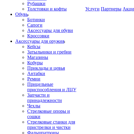
Рубашки
Толстовки и кофты
Услуги
Партнеры
Акци
Обувь
Ботинки
Сапоги
Аксессуары для обуви
Кроссовки
Аксессуары для оружия
Кейсы
Затыльники и гребни
Магазины
Кобуры
Приклады и цевья
Антабки
Ремни
Прицельные
приспособления и ЛЦУ
Запчасти и
принадлежности
Чехлы
Стрелковые опоры и
сошки
Стрелковые станки для
пристрелки и чистки
Фальшпатроны