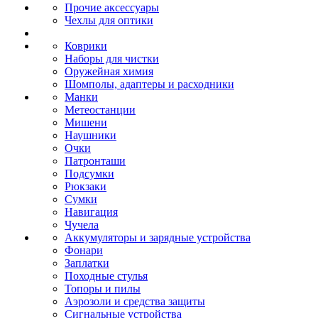
Прочие аксессуары
Чехлы для оптики
Коврики
Наборы для чистки
Оружейная химия
Шомполы, адаптеры и расходники
Манки
Метеостанции
Мишени
Наушники
Очки
Патронташи
Подсумки
Рюкзаки
Сумки
Навигация
Чучела
Аккумуляторы и зарядные устройства
Фонари
Заплатки
Походные стулья
Топоры и пилы
Аэрозоли и средства защиты
Сигнальные устройства