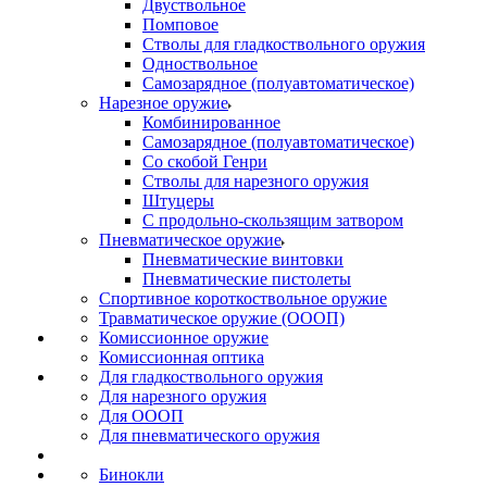
Двуствольное
Помповое
Стволы для гладкоствольного оружия
Одноствольное
Самозарядное (полуавтоматическое)
Нарезное оружие
Комбинированное
Самозарядное (полуавтоматическое)
Со скобой Генри
Стволы для нарезного оружия
Штуцеры
С продольно-скользящим затвором
Пневматическое оружие
Пневматические винтовки
Пневматические пистолеты
Спортивное короткоствольное оружие
Травматическое оружие (ОООП)
Комиссионное оружие
Комиссионная оптика
Для гладкоствольного оружия
Для нарезного оружия
Для ОООП
Для пневматического оружия
Бинокли