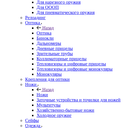
Для нарезного оружия
Для ОООП
Для пневматического оружия
Релоадинг
Оптика
Назад
Оптика
Бинокли
Дальномеры
Дневные прицелы
Зрительные трубы
Коллиматорные прицелы
Тепловизоры и цифровые прицелы
Тепловизоры и цифровые монокуляры
Монокуляры
Крепления для оптики
Ножи
Назад
Ножи
Заточные устройства и точилки для ножей
Мультитулы
Хозяйственно-бытовые ножи
Холодное оружие
Сейфы
Одежда