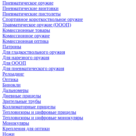
Пневматическое оружие
Пневматические винтовки
Пневматические пистолеты
Спортивное короткоствольное оружие
Травматическое оружие (ОООП)
Комиссионные товары
Комиссионное оружие
Комиссионная оптика
Патроны
Для гладкоствольного оружия
Для нарезного оружия
Для ОООП
Для пневматического оружия
Релоадинг
Оптика
Бинокли
Дальномеры
Дневные прицелы
Зрительные трубы
Коллиматорные прицелы
Тепловизоры и цифровые прицелы
Тепловизоры и цифровые монокуляры
Монокуляры
Крепления для оптики
Ножи