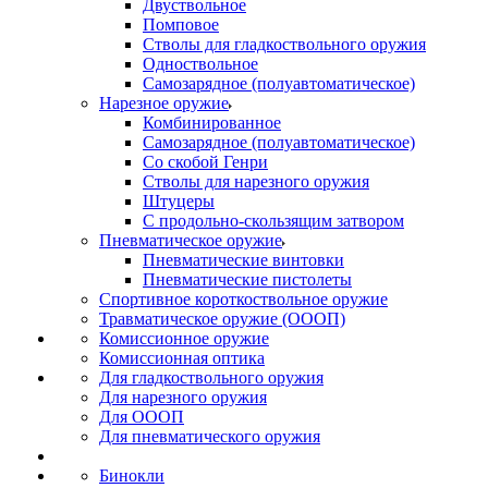
Двуствольное
Помповое
Стволы для гладкоствольного оружия
Одноствольное
Самозарядное (полуавтоматическое)
Нарезное оружие
Комбинированное
Самозарядное (полуавтоматическое)
Со скобой Генри
Стволы для нарезного оружия
Штуцеры
С продольно-скользящим затвором
Пневматическое оружие
Пневматические винтовки
Пневматические пистолеты
Спортивное короткоствольное оружие
Травматическое оружие (ОООП)
Комиссионное оружие
Комиссионная оптика
Для гладкоствольного оружия
Для нарезного оружия
Для ОООП
Для пневматического оружия
Бинокли