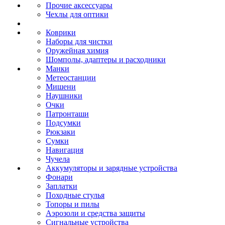
Прочие аксессуары
Чехлы для оптики
Коврики
Наборы для чистки
Оружейная химия
Шомполы, адаптеры и расходники
Манки
Метеостанции
Мишени
Наушники
Очки
Патронташи
Подсумки
Рюкзаки
Сумки
Навигация
Чучела
Аккумуляторы и зарядные устройства
Фонари
Заплатки
Походные стулья
Топоры и пилы
Аэрозоли и средства защиты
Сигнальные устройства