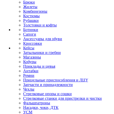
Брюки
Жилеты
Комбинезоны
Костюмы
Рубашки
Толстовки и кофты
Ботинки
Сапоги
Аксессуары для обуви
Кроссовки
Кейсы
Затыльники и гребни
Магазины
Кобуры
Приклады и цевья
Антабки
Ремни
Прицельные приспособления и ЛЦУ
Запчасти и принадлежности
Чехлы
Стрелковые опоры и сошки
Стрелковые станки для пристрелки и чистки
Фальшпатроны
Насадки, чоки, ДТК
УСМ