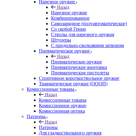
Нарезное оружие
Назад
Нарезное оружие
Комбинированное
Самозарядное (полуавтоматическое)
Со скобой Генри
Стволы для нарезного оружия
Штуцеры
С продольно-скользящим затвором
Пневматическое оружие
Назад
Пневматическое оружие
Пневматические винтовки
Пневматические пистолеты
Спортивное короткоствольное оружие
Травматическое оружие (ОООП)
Комиссионные товары
Назад
Комиссионные товары
Комиссионное оружие
Комиссионная оптика
Патроны
Назад
Патроны
Для гладкоствольного оружия