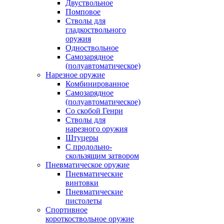
Двуствольное
Помповое
Стволы для
гладкоствольного
оружия
Одноствольное
Самозарядное
(полуавтоматическое)
Нарезное оружие
Комбинированное
Самозарядное
(полуавтоматическое)
Со скобой Генри
Стволы для
нарезного оружия
Штуцеры
С продольно-
скользящим затвором
Пневматическое оружие
Пневматические
винтовки
Пневматические
пистолеты
Спортивное
короткоствольное оружие