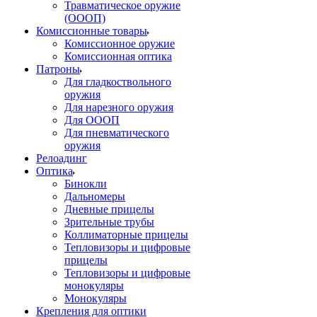
Травматическое оружие
(ОООП)
Комиссионные товары
Комиссионное оружие
Комиссионная оптика
Патроны
Для гладкоствольного
оружия
Для нарезного оружия
Для ОООП
Для пневматического
оружия
Релоадинг
Оптика
Бинокли
Дальномеры
Дневные прицелы
Зрительные трубы
Коллиматорные прицелы
Тепловизоры и цифровые
прицелы
Тепловизоры и цифровые
монокуляры
Монокуляры
Крепления для оптики