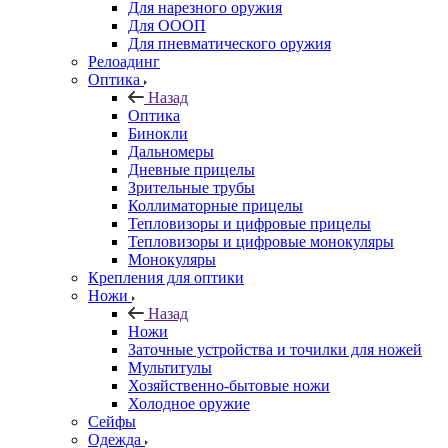
Для нарезного оружия
Для ОООП
Для пневматического оружия
Релоадинг
Оптика
Назад
Оптика
Бинокли
Дальномеры
Дневные прицелы
Зрительные трубы
Коллиматорные прицелы
Тепловизоры и цифровые прицелы
Тепловизоры и цифровые монокуляры
Монокуляры
Крепления для оптики
Ножи
Назад
Ножи
Заточные устройства и точилки для ножей
Мультитулы
Хозяйственно-бытовые ножи
Холодное оружие
Сейфы
Одежда