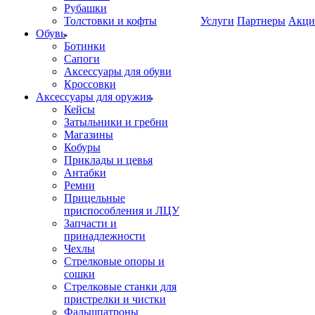
Рубашки
Толстовки и кофты
Услуги
Партнеры
Акци
Обувь
Ботинки
Сапоги
Аксессуары для обуви
Кроссовки
Аксессуары для оружия
Кейсы
Затыльники и гребни
Магазины
Кобуры
Приклады и цевья
Антабки
Ремни
Прицельные
приспособления и ЛЦУ
Запчасти и
принадлежности
Чехлы
Стрелковые опоры и
сошки
Стрелковые станки для
пристрелки и чистки
Фальшпатроны