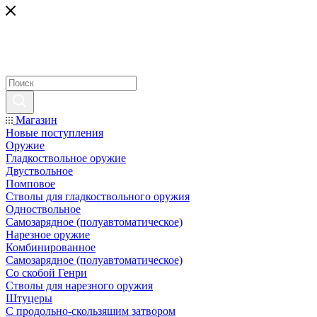
Магазин
Новые поступления
Оружие
Гладкоствольное оружие
Двуствольное
Помповое
Стволы для гладкоствольного оружия
Одноствольное
Самозарядное (полуавтоматическое)
Нарезное оружие
Комбинированное
Самозарядное (полуавтоматическое)
Со скобой Генри
Стволы для нарезного оружия
Штуцеры
С продольно-скользящим затвором