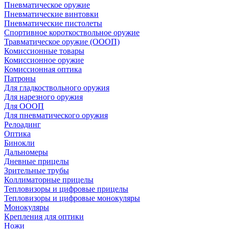
Пневматическое оружие
Пневматические винтовки
Пневматические пистолеты
Спортивное короткоствольное оружие
Травматическое оружие (ОООП)
Комиссионные товары
Комиссионное оружие
Комиссионная оптика
Патроны
Для гладкоствольного оружия
Для нарезного оружия
Для ОООП
Для пневматического оружия
Релоадинг
Оптика
Бинокли
Дальномеры
Дневные прицелы
Зрительные трубы
Коллиматорные прицелы
Тепловизоры и цифровые прицелы
Тепловизоры и цифровые монокуляры
Монокуляры
Крепления для оптики
Ножи