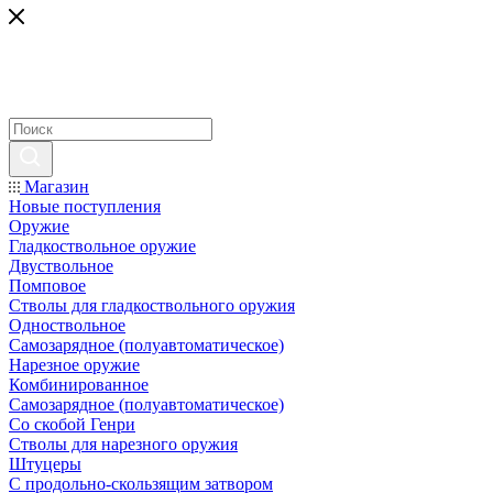
Магазин
Новые поступления
Оружие
Гладкоствольное оружие
Двуствольное
Помповое
Стволы для гладкоствольного оружия
Одноствольное
Самозарядное (полуавтоматическое)
Нарезное оружие
Комбинированное
Самозарядное (полуавтоматическое)
Со скобой Генри
Стволы для нарезного оружия
Штуцеры
С продольно-скользящим затвором