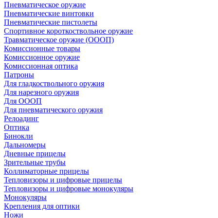
Пневматическое оружие
Пневматические винтовки
Пневматические пистолеты
Спортивное короткоствольное оружие
Травматическое оружие (ОООП)
Комиссионные товары
Комиссионное оружие
Комиссионная оптика
Патроны
Для гладкоствольного оружия
Для нарезного оружия
Для ОООП
Для пневматического оружия
Релоадинг
Оптика
Бинокли
Дальномеры
Дневные прицелы
Зрительные трубы
Коллиматорные прицелы
Тепловизоры и цифровые прицелы
Тепловизоры и цифровые монокуляры
Монокуляры
Крепления для оптики
Ножи