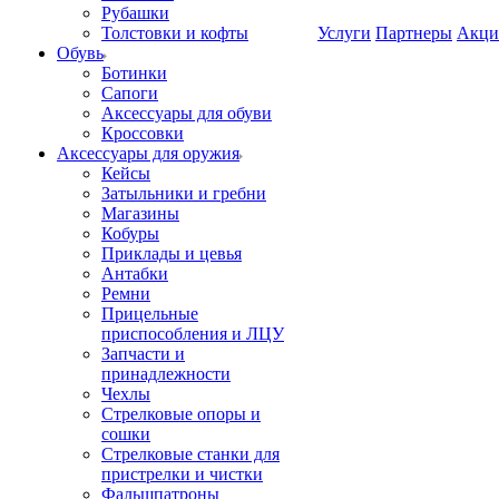
Рубашки
Толстовки и кофты
Услуги
Партнеры
Акци
Обувь
Ботинки
Сапоги
Аксессуары для обуви
Кроссовки
Аксессуары для оружия
Кейсы
Затыльники и гребни
Магазины
Кобуры
Приклады и цевья
Антабки
Ремни
Прицельные
приспособления и ЛЦУ
Запчасти и
принадлежности
Чехлы
Стрелковые опоры и
сошки
Стрелковые станки для
пристрелки и чистки
Фальшпатроны