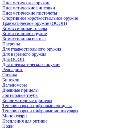
Пневматическое оружие
Пневматические винтовки
Пневматические пистолеты
Спортивное короткоствольное оружие
Травматическое оружие (ОООП)
Комиссионные товары
Комиссионное оружие
Комиссионная оптика
Патроны
Для гладкоствольного оружия
Для нарезного оружия
Для ОООП
Для пневматического оружия
Релоадинг
Оптика
Бинокли
Дальномеры
Дневные прицелы
Зрительные трубы
Коллиматорные прицелы
Тепловизоры и цифровые прицелы
Тепловизоры и цифровые монокуляры
Монокуляры
Крепления для оптики
Ножи