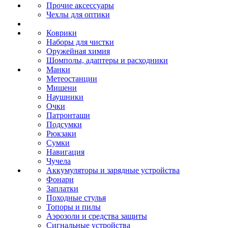
Прочие аксессуары
Чехлы для оптики
Коврики
Наборы для чистки
Оружейная химия
Шомполы, адаптеры и расходники
Манки
Метеостанции
Мишени
Наушники
Очки
Патронташи
Подсумки
Рюкзаки
Сумки
Навигация
Чучела
Аккумуляторы и зарядные устройства
Фонари
Заплатки
Походные стулья
Топоры и пилы
Аэрозоли и средства защиты
Сигнальные устройства