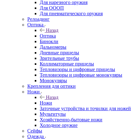
Для нарезного оружия
Для ОООП
Для пневматического оружия
Релоадинг
Оптика
Назад
Оптика
Бинокли
Дальномеры
Дневные прицелы
Зрительные трубы
Коллиматорные прицелы
Тепловизоры и цифровые прицелы
Тепловизоры и цифровые монокуляры
Монокуляры
Крепления для оптики
Ножи
Назад
Ножи
Заточные устройства и точилки для ножей
Мультитулы
Хозяйственно-бытовые ножи
Холодное оружие
Сейфы
Одежда