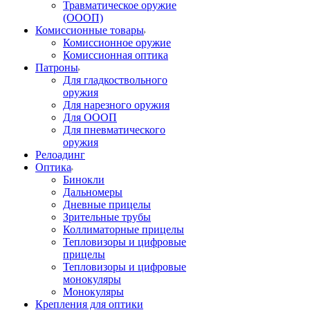
Травматическое оружие
(ОООП)
Комиссионные товары
Комиссионное оружие
Комиссионная оптика
Патроны
Для гладкоствольного
оружия
Для нарезного оружия
Для ОООП
Для пневматического
оружия
Релоадинг
Оптика
Бинокли
Дальномеры
Дневные прицелы
Зрительные трубы
Коллиматорные прицелы
Тепловизоры и цифровые
прицелы
Тепловизоры и цифровые
монокуляры
Монокуляры
Крепления для оптики