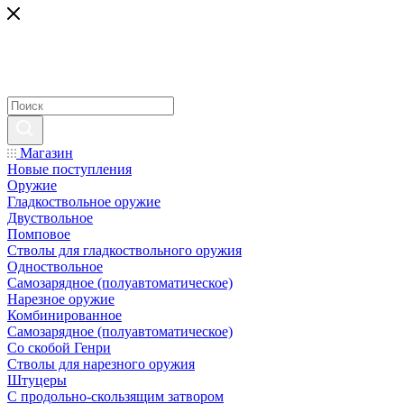
Магазин
Новые поступления
Оружие
Гладкоствольное оружие
Двуствольное
Помповое
Стволы для гладкоствольного оружия
Одноствольное
Самозарядное (полуавтоматическое)
Нарезное оружие
Комбинированное
Самозарядное (полуавтоматическое)
Со скобой Генри
Стволы для нарезного оружия
Штуцеры
С продольно-скользящим затвором