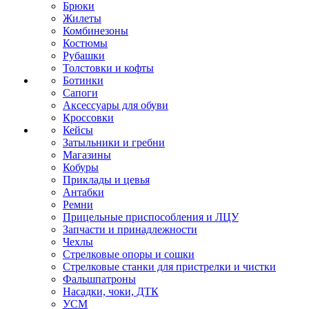
Брюки
Жилеты
Комбинезоны
Костюмы
Рубашки
Толстовки и кофты
Ботинки
Сапоги
Аксессуары для обуви
Кроссовки
Кейсы
Затыльники и гребни
Магазины
Кобуры
Приклады и цевья
Антабки
Ремни
Прицельные приспособления и ЛЦУ
Запчасти и принадлежности
Чехлы
Стрелковые опоры и сошки
Стрелковые станки для пристрелки и чистки
Фальшпатроны
Насадки, чоки, ДТК
УСМ