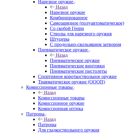
Нарезное оружие
Назад
Нарезное оружие
Комбинированное
Самозарядное (полуавтоматическое)
Со скобой Генри
Стволы для нарезного оружия
Штуцеры
С продольно-скользящим затвором
Пневматическое оружие
Назад
Пневматическое оружие
Пневматические винтовки
Пневматические пистолеты
Спортивное короткоствольное оружие
Травматическое оружие (ОООП)
Комиссионные товары
Назад
Комиссионные товары
Комиссионное оружие
Комиссионная оптика
Патроны
Назад
Патроны
Для гладкоствольного оружия