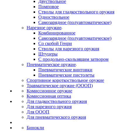
Двуствольное
Помповое
Стволы для гладкоствольного оружия
Одноствольное
Самозарядное (полуавтоматическое)
Нарезное оружие
Комбинированное
Самозарядное (полуавтоматическое)
Со скобой Генри
Стволы для нарезного оружия
Штуцеры
С продольно-скользящим затвором
Пневматическое оружие
Пневматические винтовки
Пневматические пистолеты
Спортивное короткоствольное оружие
Травматическое оружие (ОООП)
Комиссионное оружие
Комиссионная оптика
Для гладкоствольного оружия
Для нарезного оружия
Для ОООП
Для пневматического оружия
Бинокли