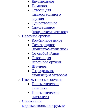
Двуствольное
Помповое
Стволы для
гладкоствольного
оружия
Одноствольное
Самозарядное
(полуавтоматическое)
Нарезное оружие
Комбинированное
Самозарядное
(полуавтоматическое)
Со скобой Генри
Стволы для
нарезного оружия
Штуцеры
С продольно-
скользящим затвором
Пневматическое оружие
Пневматические
винтовки
Пневматические
пистолеты
Спортивное
короткоствольное оружие