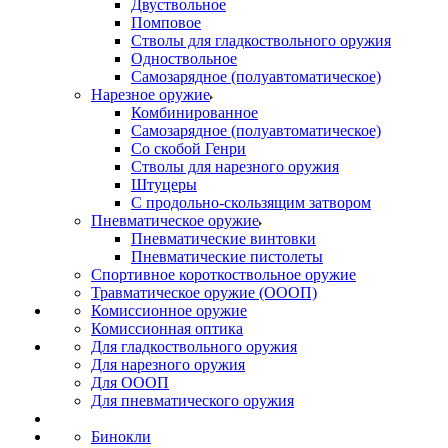
Двуствольное
Помповое
Стволы для гладкоствольного оружия
Одноствольное
Самозарядное (полуавтоматическое)
Нарезное оружие
Комбинированное
Самозарядное (полуавтоматическое)
Со скобой Генри
Стволы для нарезного оружия
Штуцеры
С продольно-скользящим затвором
Пневматическое оружие
Пневматические винтовки
Пневматические пистолеты
Спортивное короткоствольное оружие
Травматическое оружие (ОООП)
Комиссионное оружие
Комиссионная оптика
Для гладкоствольного оружия
Для нарезного оружия
Для ОООП
Для пневматического оружия
Бинокли