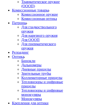
Травматическое оружие
(ОООП)
Комиссионные товары
Комиссионное оружие
Комиссионная оптика
Патроны
Для гладкоствольного
оружия
Для нарезного оружия
Для ОООП
Для пневматического
оружия
Релоадинг
Оптика
Бинокли
Дальномеры
Дневные прицелы
Зрительные трубы
Коллиматорные прицелы
Тепловизоры и цифровые
прицелы
Тепловизоры и цифровые
монокуляры
Монокуляры
Крепления для оптики