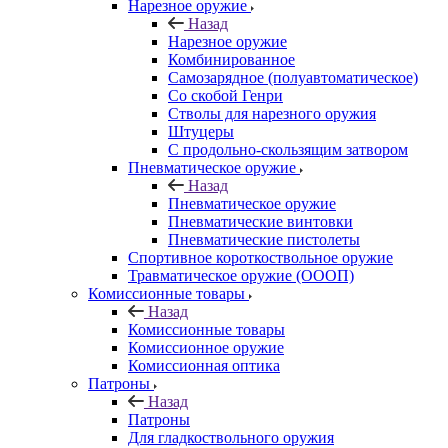
Нарезное оружие
Назад
Нарезное оружие
Комбинированное
Самозарядное (полуавтоматическое)
Со скобой Генри
Стволы для нарезного оружия
Штуцеры
С продольно-скользящим затвором
Пневматическое оружие
Назад
Пневматическое оружие
Пневматические винтовки
Пневматические пистолеты
Спортивное короткоствольное оружие
Травматическое оружие (ОООП)
Комиссионные товары
Назад
Комиссионные товары
Комиссионное оружие
Комиссионная оптика
Патроны
Назад
Патроны
Для гладкоствольного оружия