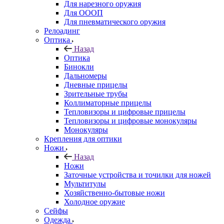
Для нарезного оружия
Для ОООП
Для пневматического оружия
Релоадинг
Оптика
Назад
Оптика
Бинокли
Дальномеры
Дневные прицелы
Зрительные трубы
Коллиматорные прицелы
Тепловизоры и цифровые прицелы
Тепловизоры и цифровые монокуляры
Монокуляры
Крепления для оптики
Ножи
Назад
Ножи
Заточные устройства и точилки для ножей
Мультитулы
Хозяйственно-бытовые ножи
Холодное оружие
Сейфы
Одежда