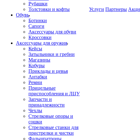
Рубашки
Толстовки и кофты
Услуги
Партнеры
Акци
Обувь
Ботинки
Сапоги
Аксессуары для обуви
Кроссовки
Аксессуары для оружия
Кейсы
Затыльники и гребни
Магазины
Кобуры
Приклады и цевья
Антабки
Ремни
Прицельные
приспособления и ЛЦУ
Запчасти и
принадлежности
Чехлы
Стрелковые опоры и
сошки
Стрелковые станки для
пристрелки и чистки
Фальшпатроны