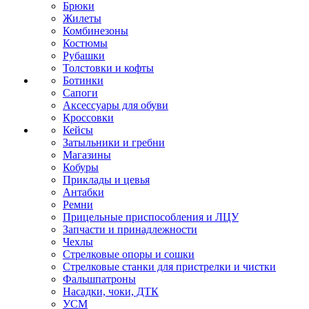
Брюки
Жилеты
Комбинезоны
Костюмы
Рубашки
Толстовки и кофты
Ботинки
Сапоги
Аксессуары для обуви
Кроссовки
Кейсы
Затыльники и гребни
Магазины
Кобуры
Приклады и цевья
Антабки
Ремни
Прицельные приспособления и ЛЦУ
Запчасти и принадлежности
Чехлы
Стрелковые опоры и сошки
Стрелковые станки для пристрелки и чистки
Фальшпатроны
Насадки, чоки, ДТК
УСМ