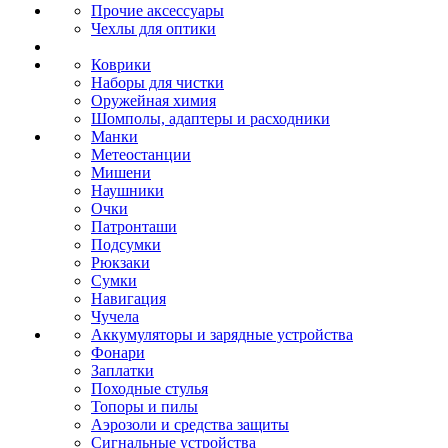
Прочие аксессуары
Чехлы для оптики
Коврики
Наборы для чистки
Оружейная химия
Шомполы, адаптеры и расходники
Манки
Метеостанции
Мишени
Наушники
Очки
Патронташи
Подсумки
Рюкзаки
Сумки
Навигация
Чучела
Аккумуляторы и зарядные устройства
Фонари
Заплатки
Походные стулья
Топоры и пилы
Аэрозоли и средства защиты
Сигнальные устройства