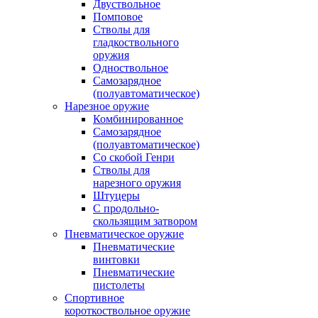
Двуствольное
Помповое
Стволы для
гладкоствольного
оружия
Одноствольное
Самозарядное
(полуавтоматическое)
Нарезное оружие
Комбинированное
Самозарядное
(полуавтоматическое)
Со скобой Генри
Стволы для
нарезного оружия
Штуцеры
С продольно-
скользящим затвором
Пневматическое оружие
Пневматические
винтовки
Пневматические
пистолеты
Спортивное
короткоствольное оружие