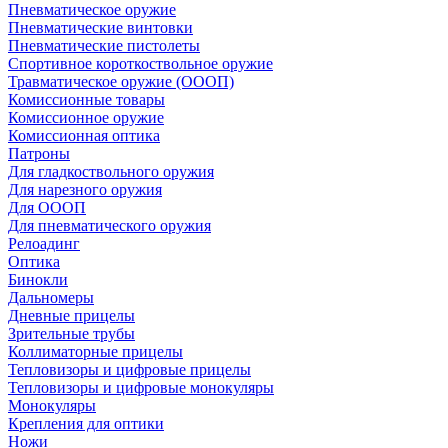
Пневматическое оружие
Пневматические винтовки
Пневматические пистолеты
Спортивное короткоствольное оружие
Травматическое оружие (ОООП)
Комиссионные товары
Комиссионное оружие
Комиссионная оптика
Патроны
Для гладкоствольного оружия
Для нарезного оружия
Для ОООП
Для пневматического оружия
Релоадинг
Оптика
Бинокли
Дальномеры
Дневные прицелы
Зрительные трубы
Коллиматорные прицелы
Тепловизоры и цифровые прицелы
Тепловизоры и цифровые монокуляры
Монокуляры
Крепления для оптики
Ножи