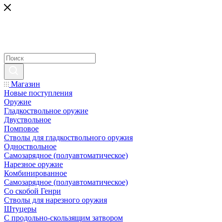
Магазин
Новые поступления
Оружие
Гладкоствольное оружие
Двуствольное
Помповое
Стволы для гладкоствольного оружия
Одноствольное
Самозарядное (полуавтоматическое)
Нарезное оружие
Комбинированное
Самозарядное (полуавтоматическое)
Со скобой Генри
Стволы для нарезного оружия
Штуцеры
С продольно-скользящим затвором