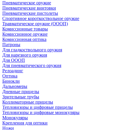
Пневматическое оружие
Пневматические винтовки
Пневматические пистолеты
Спортивное короткоствольное оружие
Травматическое оружие (ОООП)
Комиссионные товары
Комиссионное оружие
Комиссионная оптика
Патроны
Для гладкоствольного оружия
Для нарезного оружия
Для ОООП
Для пневматического оружия
Релоадинг
Оптика
Бинокли
Дальномеры
Дневные прицелы
Зрительные трубы
Коллиматорные прицелы
Тепловизоры и цифровые прицелы
Тепловизоры и цифровые монокуляры
Монокуляры
Крепления для оптики
Ножи