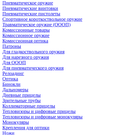
Пневматическое оружие
Пневматические винтовки
Пневматические пистолеты
Спортивное короткоствольное оружие
Травматическое оружие (ОООП)
Комиссионные товары
Комиссионное оружие
Комиссионная оптика
Патроны
Для гладкоствольного оружия
Для нарезного оружия
Для ОООП
Для пневматического оружия
Релоадинг
Оптика
Бинокли
Дальномеры
Дневные прицелы
Зрительные трубы
Коллиматорные прицелы
Тепловизоры и цифровые прицелы
Тепловизоры и цифровые монокуляры
Монокуляры
Крепления для оптики
Ножи