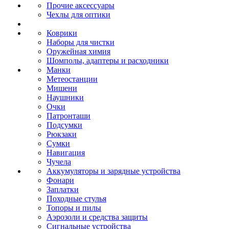
Прочие аксессуары
Чехлы для оптики
Коврики
Наборы для чистки
Оружейная химия
Шомполы, адаптеры и расходники
Манки
Метеостанции
Мишени
Наушники
Очки
Патронташи
Подсумки
Рюкзаки
Сумки
Навигация
Чучела
Аккумуляторы и зарядные устройства
Фонари
Заплатки
Походные стулья
Топоры и пилы
Аэрозоли и средства защиты
Сигнальные устройства