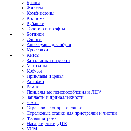
Брюки
Жилеты
Комбинезоны
Костюмы
Рубашки
Толстовки и кофты
Ботинки
Сапоги
Аксессуары для обуви
Кроссовки
Кейсы
Затыльники и гребни
Магазины
Кобуры
Приклады и цевья
Антабки
Ремни
Прицельные приспособления и ЛЦУ
Запчасти и принадлежности
Чехлы
Стрелковые опоры и сошки
Стрелковые станки для пристрелки и чистки
Фальшпатроны
Насадки, чоки, ДТК
УСМ