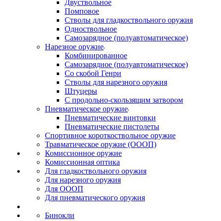
Двуствольное
Помповое
Стволы для гладкоствольного оружия
Одноствольное
Самозарядное (полуавтоматическое)
Нарезное оружие
Комбинированное
Самозарядное (полуавтоматическое)
Со скобой Генри
Стволы для нарезного оружия
Штуцеры
С продольно-скользящим затвором
Пневматическое оружие
Пневматические винтовки
Пневматические пистолеты
Спортивное короткоствольное оружие
Травматическое оружие (ОООП)
Комиссионное оружие
Комиссионная оптика
Для гладкоствольного оружия
Для нарезного оружия
Для ОООП
Для пневматического оружия
Бинокли