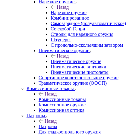
Нарезное оружие
Назад
Нарезное оружие
Комбинированное
Самозарядное (полуавтоматическое)
Со скобой Генри
Стволы для нарезного оружия
Штуцеры
С продольно-скользящим затвором
Пневматическое оружие
Назад
Пневматическое оружие
Пневматические винтовки
Пневматические пистолеты
Спортивное короткоствольное оружие
Травматическое оружие (ОООП)
Комиссионные товары
Назад
Комиссионные товары
Комиссионное оружие
Комиссионная оптика
Патроны
Назад
Патроны
Для гладкоствольного оружия