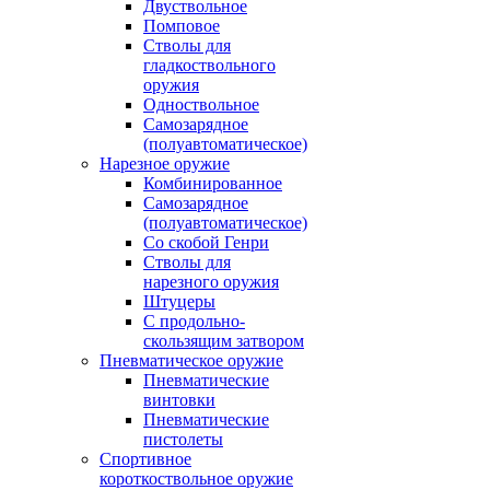
Двуствольное
Помповое
Стволы для
гладкоствольного
оружия
Одноствольное
Самозарядное
(полуавтоматическое)
Нарезное оружие
Комбинированное
Самозарядное
(полуавтоматическое)
Со скобой Генри
Стволы для
нарезного оружия
Штуцеры
С продольно-
скользящим затвором
Пневматическое оружие
Пневматические
винтовки
Пневматические
пистолеты
Спортивное
короткоствольное оружие