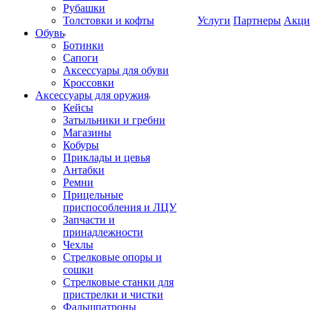
Рубашки
Толстовки и кофты
Услуги
Партнеры
Акци
Обувь
Ботинки
Сапоги
Аксессуары для обуви
Кроссовки
Аксессуары для оружия
Кейсы
Затыльники и гребни
Магазины
Кобуры
Приклады и цевья
Антабки
Ремни
Прицельные
приспособления и ЛЦУ
Запчасти и
принадлежности
Чехлы
Стрелковые опоры и
сошки
Стрелковые станки для
пристрелки и чистки
Фальшпатроны