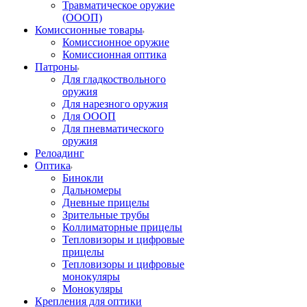
Травматическое оружие
(ОООП)
Комиссионные товары
Комиссионное оружие
Комиссионная оптика
Патроны
Для гладкоствольного
оружия
Для нарезного оружия
Для ОООП
Для пневматического
оружия
Релоадинг
Оптика
Бинокли
Дальномеры
Дневные прицелы
Зрительные трубы
Коллиматорные прицелы
Тепловизоры и цифровые
прицелы
Тепловизоры и цифровые
монокуляры
Монокуляры
Крепления для оптики