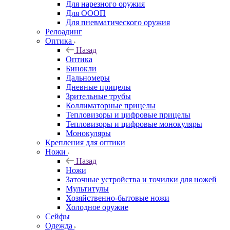
Для нарезного оружия
Для ОООП
Для пневматического оружия
Релоадинг
Оптика
Назад
Оптика
Бинокли
Дальномеры
Дневные прицелы
Зрительные трубы
Коллиматорные прицелы
Тепловизоры и цифровые прицелы
Тепловизоры и цифровые монокуляры
Монокуляры
Крепления для оптики
Ножи
Назад
Ножи
Заточные устройства и точилки для ножей
Мультитулы
Хозяйственно-бытовые ножи
Холодное оружие
Сейфы
Одежда