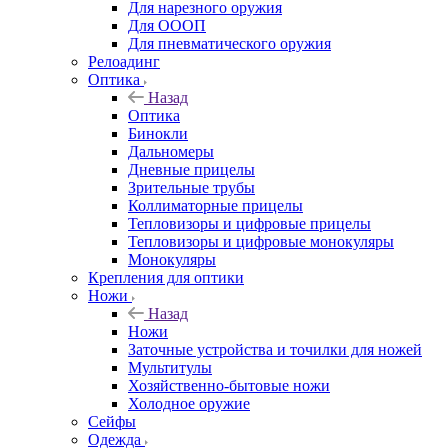
Для нарезного оружия
Для ОООП
Для пневматического оружия
Релоадинг
Оптика
Назад
Оптика
Бинокли
Дальномеры
Дневные прицелы
Зрительные трубы
Коллиматорные прицелы
Тепловизоры и цифровые прицелы
Тепловизоры и цифровые монокуляры
Монокуляры
Крепления для оптики
Ножи
Назад
Ножи
Заточные устройства и точилки для ножей
Мультитулы
Хозяйственно-бытовые ножи
Холодное оружие
Сейфы
Одежда