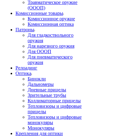
Травматическое оружие
(ОООП)
Комиссионные товары
Комиссионное оружие
Комиссионная оптика
Патроны
Для гладкоствольного
оружия
Для нарезного оружия
Для ОООП
Для пневматического
оружия
Релоадинг
Оптика
Бинокли
Дальномеры
Дневные прицелы
Зрительные трубы
Коллиматорные прицелы
Тепловизоры и цифровые
прицелы
Тепловизоры и цифровые
монокуляры
Монокуляры
Крепления для оптики