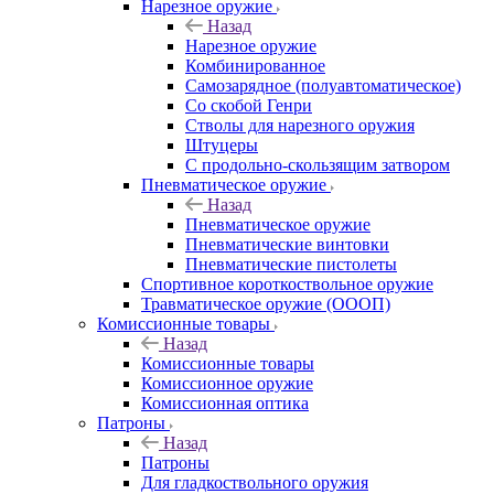
Нарезное оружие
Назад
Нарезное оружие
Комбинированное
Самозарядное (полуавтоматическое)
Со скобой Генри
Стволы для нарезного оружия
Штуцеры
С продольно-скользящим затвором
Пневматическое оружие
Назад
Пневматическое оружие
Пневматические винтовки
Пневматические пистолеты
Спортивное короткоствольное оружие
Травматическое оружие (ОООП)
Комиссионные товары
Назад
Комиссионные товары
Комиссионное оружие
Комиссионная оптика
Патроны
Назад
Патроны
Для гладкоствольного оружия