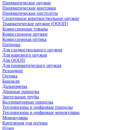
Пневматическое оружие
Пневматические винтовки
Пневматические пистолеты
Спортивное короткоствольное оружие
Травматическое оружие (ОООП)
Комиссионные товары
Комиссионное оружие
Комиссионная оптика
Патроны
Для гладкоствольного оружия
Для нарезного оружия
Для ОООП
Для пневматического оружия
Релоадинг
Оптика
Бинокли
Дальномеры
Дневные прицелы
Зрительные трубы
Коллиматорные прицелы
Тепловизоры и цифровые прицелы
Тепловизоры и цифровые монокуляры
Монокуляры
Крепления для оптики
Ножи