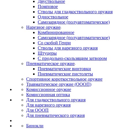
Двуствольное
Помповое
Стволы для гладкоствольного оружия
Одноствольное
Самозарядное (полуавтоматическое)
Нарезное оружие
Комбинированное
Самозарядное (полуавтоматическое)
Со скобой Генри
Стволы для нарезного оружия
Штуцеры
С продольно-скользящим затвором
Пневматическое оружие
Пневматические винтовки
Пневматические пистолеты
Спортивное короткоствольное оружие
Травматическое оружие (ОООП)
Комиссионное оружие
Комиссионная оптика
Для гладкоствольного оружия
Для нарезного оружия
Для ОООП
Для пневматического оружия
Бинокли