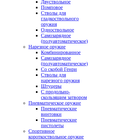
Двуствольное
Помповое
Стволы для
гладкоствольного
оружия
Одноствольное
Самозарядное
(полуавтоматическое)
Нарезное оружие
Комбинированное
Самозарядное
(полуавтоматическое)
Со скобой Генри
Стволы для
нарезного оружия
Штуцеры
С продольно-
скользящим затвором
Пневматическое оружие
Пневматические
винтовки
Пневматические
пистолеты
Спортивное
короткоствольное оружие