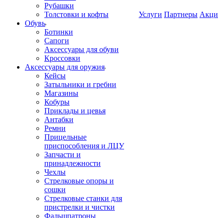
Рубашки
Толстовки и кофты
Услуги
Партнеры
Акци
Обувь
Ботинки
Сапоги
Аксессуары для обуви
Кроссовки
Аксессуары для оружия
Кейсы
Затыльники и гребни
Магазины
Кобуры
Приклады и цевья
Антабки
Ремни
Прицельные
приспособления и ЛЦУ
Запчасти и
принадлежности
Чехлы
Стрелковые опоры и
сошки
Стрелковые станки для
пристрелки и чистки
Фальшпатроны