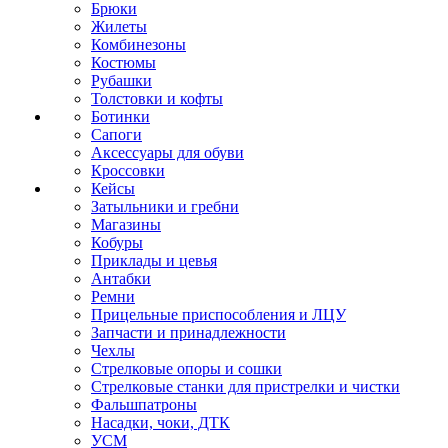
Брюки
Жилеты
Комбинезоны
Костюмы
Рубашки
Толстовки и кофты
Ботинки
Сапоги
Аксессуары для обуви
Кроссовки
Кейсы
Затыльники и гребни
Магазины
Кобуры
Приклады и цевья
Антабки
Ремни
Прицельные приспособления и ЛЦУ
Запчасти и принадлежности
Чехлы
Стрелковые опоры и сошки
Стрелковые станки для пристрелки и чистки
Фальшпатроны
Насадки, чоки, ДТК
УСМ