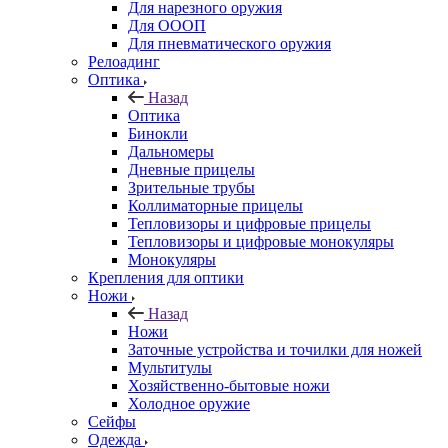
Для нарезного оружия
Для ОООП
Для пневматического оружия
Релоадинг
Оптика
Назад
Оптика
Бинокли
Дальномеры
Дневные прицелы
Зрительные трубы
Коллиматорные прицелы
Тепловизоры и цифровые прицелы
Тепловизоры и цифровые монокуляры
Монокуляры
Крепления для оптики
Ножи
Назад
Ножи
Заточные устройства и точилки для ножей
Мультитулы
Хозяйственно-бытовые ножи
Холодное оружие
Сейфы
Одежда