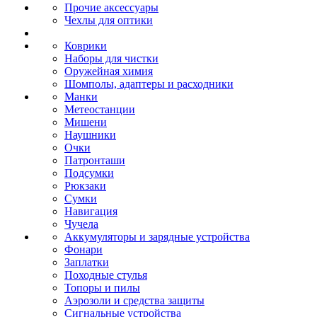
Прочие аксессуары
Чехлы для оптики
Коврики
Наборы для чистки
Оружейная химия
Шомполы, адаптеры и расходники
Манки
Метеостанции
Мишени
Наушники
Очки
Патронташи
Подсумки
Рюкзаки
Сумки
Навигация
Чучела
Аккумуляторы и зарядные устройства
Фонари
Заплатки
Походные стулья
Топоры и пилы
Аэрозоли и средства защиты
Сигнальные устройства