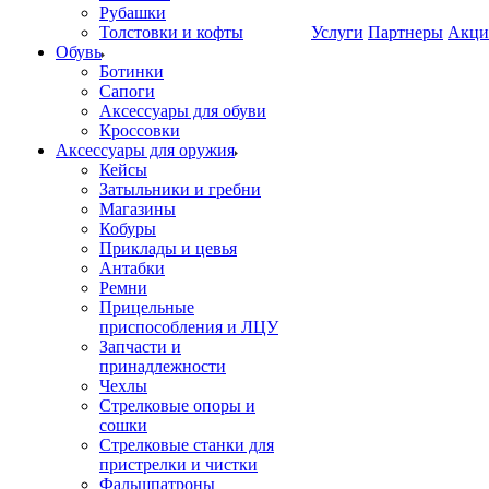
Рубашки
Толстовки и кофты
Услуги
Партнеры
Акци
Обувь
Ботинки
Сапоги
Аксессуары для обуви
Кроссовки
Аксессуары для оружия
Кейсы
Затыльники и гребни
Магазины
Кобуры
Приклады и цевья
Антабки
Ремни
Прицельные
приспособления и ЛЦУ
Запчасти и
принадлежности
Чехлы
Стрелковые опоры и
сошки
Стрелковые станки для
пристрелки и чистки
Фальшпатроны