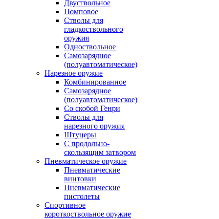
Двуствольное
Помповое
Стволы для
гладкоствольного
оружия
Одноствольное
Самозарядное
(полуавтоматическое)
Нарезное оружие
Комбинированное
Самозарядное
(полуавтоматическое)
Со скобой Генри
Стволы для
нарезного оружия
Штуцеры
С продольно-
скользящим затвором
Пневматическое оружие
Пневматические
винтовки
Пневматические
пистолеты
Спортивное
короткоствольное оружие