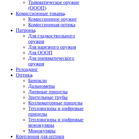
Травматическое оружие
(ОООП)
Комиссионные товары
Комиссионное оружие
Комиссионная оптика
Патроны
Для гладкоствольного
оружия
Для нарезного оружия
Для ОООП
Для пневматического
оружия
Релоадинг
Оптика
Бинокли
Дальномеры
Дневные прицелы
Зрительные трубы
Коллиматорные прицелы
Тепловизоры и цифровые
прицелы
Тепловизоры и цифровые
монокуляры
Монокуляры
Крепления для оптики