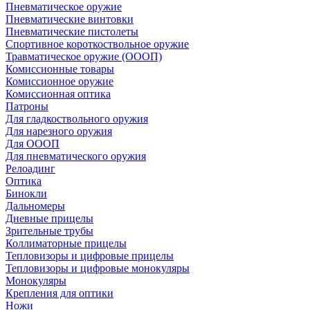
Пневматическое оружие
Пневматические винтовки
Пневматические пистолеты
Спортивное короткоствольное оружие
Травматическое оружие (ОООП)
Комиссионные товары
Комиссионное оружие
Комиссионная оптика
Патроны
Для гладкоствольного оружия
Для нарезного оружия
Для ОООП
Для пневматического оружия
Релоадинг
Оптика
Бинокли
Дальномеры
Дневные прицелы
Зрительные трубы
Коллиматорные прицелы
Тепловизоры и цифровые прицелы
Тепловизоры и цифровые монокуляры
Монокуляры
Крепления для оптики
Ножи