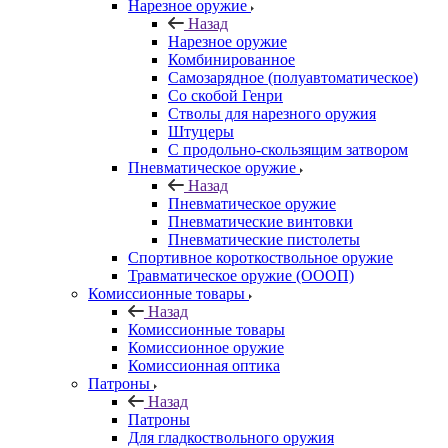
Нарезное оружие
Назад
Нарезное оружие
Комбинированное
Самозарядное (полуавтоматическое)
Со скобой Генри
Стволы для нарезного оружия
Штуцеры
С продольно-скользящим затвором
Пневматическое оружие
Назад
Пневматическое оружие
Пневматические винтовки
Пневматические пистолеты
Спортивное короткоствольное оружие
Травматическое оружие (ОООП)
Комиссионные товары
Назад
Комиссионные товары
Комиссионное оружие
Комиссионная оптика
Патроны
Назад
Патроны
Для гладкоствольного оружия