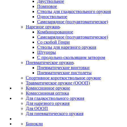
Двуствольное
Помповое
Стволы для гладкоствольного оружия
Одноствольное
Самозарядное (полуавтоматическое)
Нарезное оружие
Комбинированное
Самозарядное (полуавтоматическое)
Со скобой Генри
Стволы для нарезного оружия
Штуцеры
С продольно-скользящим затвором
Пневматическое оружие
Пневматические винтовки
Пневматические пистолеты
Спортивное короткоствольное оружие
Травматическое оружие (ОООП)
Комиссионное оружие
Комиссионная оптика
Для гладкоствольного оружия
Для нарезного оружия
Для ОООП
Для пневматического оружия
Бинокли