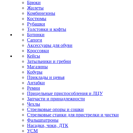
Брюки
Жилеты
Комбинезоны
Костюмы
Рубашки
Толстовки и кофты
Ботинки
Сапоги
Аксессуары для обуви
Кроссовки
Кейсы
Затыльники и гребни
Магазины
Кобуры
Приклады и цевья
Антабки
Ремни
Прицельные приспособления и ЛЦУ
Запчасти и принадлежности
Чехлы
Стрелковые опоры и сошки
Стрелковые станки для пристрелки и чистки
Фальшпатроны
Насадки, чоки, ДТК
УСМ