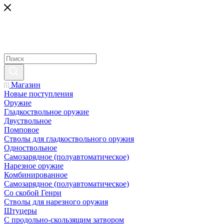
Магазин
Новые поступления
Оружие
Гладкоствольное оружие
Двуствольное
Помповое
Стволы для гладкоствольного оружия
Одноствольное
Самозарядное (полуавтоматическое)
Нарезное оружие
Комбинированное
Самозарядное (полуавтоматическое)
Со скобой Генри
Стволы для нарезного оружия
Штуцеры
С продольно-скользящим затвором