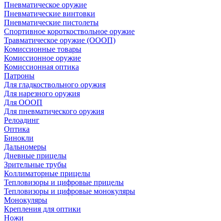
Пневматическое оружие
Пневматические винтовки
Пневматические пистолеты
Спортивное короткоствольное оружие
Травматическое оружие (ОООП)
Комиссионные товары
Комиссионное оружие
Комиссионная оптика
Патроны
Для гладкоствольного оружия
Для нарезного оружия
Для ОООП
Для пневматического оружия
Релоадинг
Оптика
Бинокли
Дальномеры
Дневные прицелы
Зрительные трубы
Коллиматорные прицелы
Тепловизоры и цифровые прицелы
Тепловизоры и цифровые монокуляры
Монокуляры
Крепления для оптики
Ножи