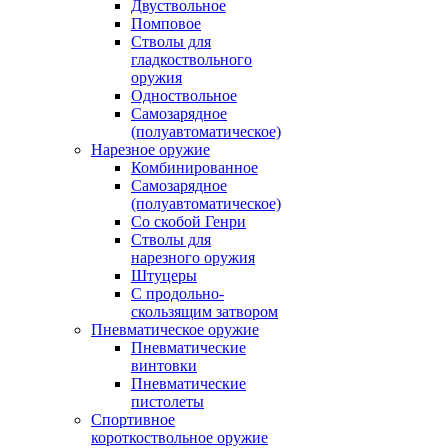
Двуствольное
Помповое
Стволы для
гладкоствольного
оружия
Одноствольное
Самозарядное
(полуавтоматическое)
Нарезное оружие
Комбинированное
Самозарядное
(полуавтоматическое)
Со скобой Генри
Стволы для
нарезного оружия
Штуцеры
С продольно-
скользящим затвором
Пневматическое оружие
Пневматические
винтовки
Пневматические
пистолеты
Спортивное
короткоствольное оружие