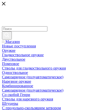
Магазин
Новые поступления
Оружие
Гладкоствольное оружие
Двуствольное
Помповое
Стволы для гладкоствольного оружия
Одноствольное
Самозарядное (полуавтоматическое)
Нарезное оружие
Комбинированное
Самозарядное (полуавтоматическое)
Со скобой Генри
Стволы для нарезного оружия
Штуцеры
С продольно-скользящим затвором