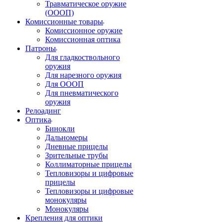
Травматическое оружие
(ОООП)
Комиссионные товары
Комиссионное оружие
Комиссионная оптика
Патроны
Для гладкоствольного
оружия
Для нарезного оружия
Для ОООП
Для пневматического
оружия
Релоадинг
Оптика
Бинокли
Дальномеры
Дневные прицелы
Зрительные трубы
Коллиматорные прицелы
Тепловизоры и цифровые
прицелы
Тепловизоры и цифровые
монокуляры
Монокуляры
Крепления для оптики