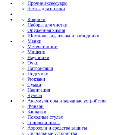
Прочие аксессуары
Чехлы для оптики
Коврики
Наборы для чистки
Оружейная химия
Шомполы, адаптеры и расходники
Манки
Метеостанции
Мишени
Наушники
Очки
Патронташи
Подсумки
Рюкзаки
Сумки
Навигация
Чучела
Аккумуляторы и зарядные устройства
Фонари
Заплатки
Походные стулья
Топоры и пилы
Аэрозоли и средства защиты
Сигнальные устройства