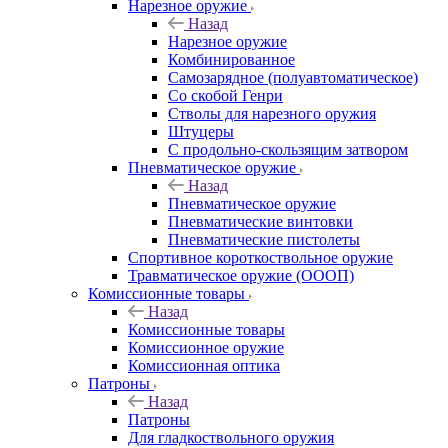
Нарезное оружие
Назад
Нарезное оружие
Комбинированное
Самозарядное (полуавтоматическое)
Со скобой Генри
Стволы для нарезного оружия
Штуцеры
С продольно-скользящим затвором
Пневматическое оружие
Назад
Пневматическое оружие
Пневматические винтовки
Пневматические пистолеты
Спортивное короткоствольное оружие
Травматическое оружие (ОООП)
Комиссионные товары
Назад
Комиссионные товары
Комиссионное оружие
Комиссионная оптика
Патроны
Назад
Патроны
Для гладкоствольного оружия