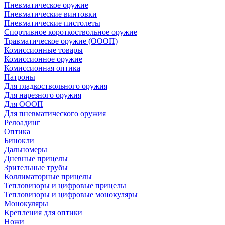
Пневматическое оружие
Пневматические винтовки
Пневматические пистолеты
Спортивное короткоствольное оружие
Травматическое оружие (ОООП)
Комиссионные товары
Комиссионное оружие
Комиссионная оптика
Патроны
Для гладкоствольного оружия
Для нарезного оружия
Для ОООП
Для пневматического оружия
Релоадинг
Оптика
Бинокли
Дальномеры
Дневные прицелы
Зрительные трубы
Коллиматорные прицелы
Тепловизоры и цифровые прицелы
Тепловизоры и цифровые монокуляры
Монокуляры
Крепления для оптики
Ножи