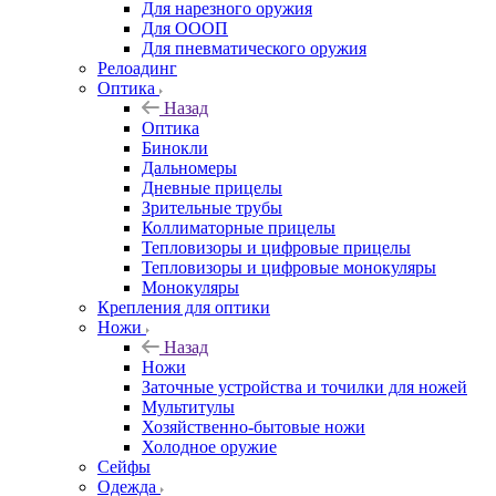
Для нарезного оружия
Для ОООП
Для пневматического оружия
Релоадинг
Оптика
Назад
Оптика
Бинокли
Дальномеры
Дневные прицелы
Зрительные трубы
Коллиматорные прицелы
Тепловизоры и цифровые прицелы
Тепловизоры и цифровые монокуляры
Монокуляры
Крепления для оптики
Ножи
Назад
Ножи
Заточные устройства и точилки для ножей
Мультитулы
Хозяйственно-бытовые ножи
Холодное оружие
Сейфы
Одежда