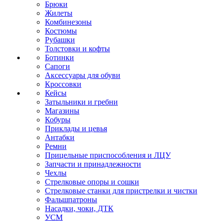
Брюки
Жилеты
Комбинезоны
Костюмы
Рубашки
Толстовки и кофты
Ботинки
Сапоги
Аксессуары для обуви
Кроссовки
Кейсы
Затыльники и гребни
Магазины
Кобуры
Приклады и цевья
Антабки
Ремни
Прицельные приспособления и ЛЦУ
Запчасти и принадлежности
Чехлы
Стрелковые опоры и сошки
Стрелковые станки для пристрелки и чистки
Фальшпатроны
Насадки, чоки, ДТК
УСМ