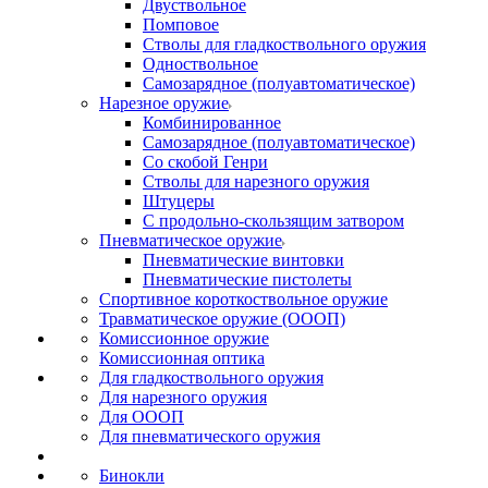
Двуствольное
Помповое
Стволы для гладкоствольного оружия
Одноствольное
Самозарядное (полуавтоматическое)
Нарезное оружие
Комбинированное
Самозарядное (полуавтоматическое)
Со скобой Генри
Стволы для нарезного оружия
Штуцеры
С продольно-скользящим затвором
Пневматическое оружие
Пневматические винтовки
Пневматические пистолеты
Спортивное короткоствольное оружие
Травматическое оружие (ОООП)
Комиссионное оружие
Комиссионная оптика
Для гладкоствольного оружия
Для нарезного оружия
Для ОООП
Для пневматического оружия
Бинокли