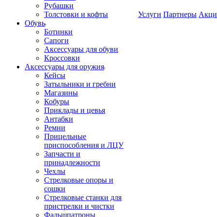
Рубашки
Толстовки и кофты
Услуги
Партнеры
Акци
Обувь
Ботинки
Сапоги
Аксессуары для обуви
Кроссовки
Аксессуары для оружия
Кейсы
Затыльники и гребни
Магазины
Кобуры
Приклады и цевья
Антабки
Ремни
Прицельные
приспособления и ЛЦУ
Запчасти и
принадлежности
Чехлы
Стрелковые опоры и
сошки
Стрелковые станки для
пристрелки и чистки
Фальшпатроны