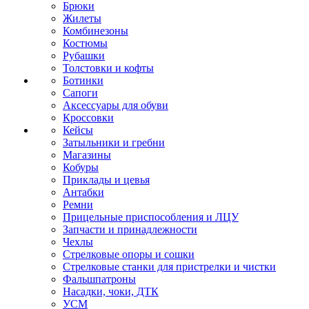
Брюки
Жилеты
Комбинезоны
Костюмы
Рубашки
Толстовки и кофты
Ботинки
Сапоги
Аксессуары для обуви
Кроссовки
Кейсы
Затыльники и гребни
Магазины
Кобуры
Приклады и цевья
Антабки
Ремни
Прицельные приспособления и ЛЦУ
Запчасти и принадлежности
Чехлы
Стрелковые опоры и сошки
Стрелковые станки для пристрелки и чистки
Фальшпатроны
Насадки, чоки, ДТК
УСМ