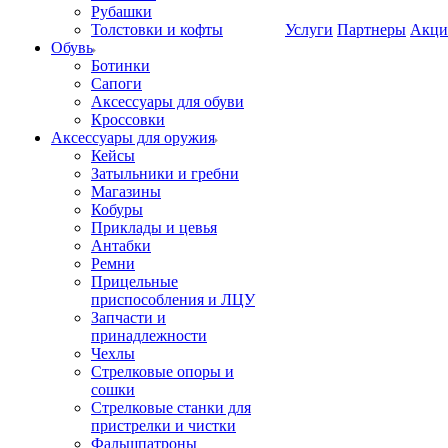
Рубашки
Толстовки и кофты
Услуги
Партнеры
Акци
Обувь
Ботинки
Сапоги
Аксессуары для обуви
Кроссовки
Аксессуары для оружия
Кейсы
Затыльники и гребни
Магазины
Кобуры
Приклады и цевья
Антабки
Ремни
Прицельные
приспособления и ЛЦУ
Запчасти и
принадлежности
Чехлы
Стрелковые опоры и
сошки
Стрелковые станки для
пристрелки и чистки
Фальшпатроны