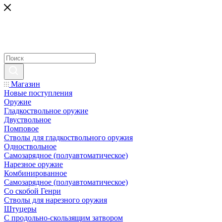
Магазин
Новые поступления
Оружие
Гладкоствольное оружие
Двуствольное
Помповое
Стволы для гладкоствольного оружия
Одноствольное
Самозарядное (полуавтоматическое)
Нарезное оружие
Комбинированное
Самозарядное (полуавтоматическое)
Со скобой Генри
Стволы для нарезного оружия
Штуцеры
С продольно-скользящим затвором