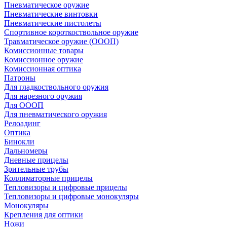
Пневматическое оружие
Пневматические винтовки
Пневматические пистолеты
Спортивное короткоствольное оружие
Травматическое оружие (ОООП)
Комиссионные товары
Комиссионное оружие
Комиссионная оптика
Патроны
Для гладкоствольного оружия
Для нарезного оружия
Для ОООП
Для пневматического оружия
Релоадинг
Оптика
Бинокли
Дальномеры
Дневные прицелы
Зрительные трубы
Коллиматорные прицелы
Тепловизоры и цифровые прицелы
Тепловизоры и цифровые монокуляры
Монокуляры
Крепления для оптики
Ножи