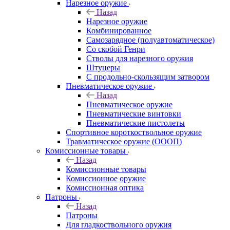
Нарезное оружие
Назад
Нарезное оружие
Комбинированное
Самозарядное (полуавтоматическое)
Со скобой Генри
Стволы для нарезного оружия
Штуцеры
С продольно-скользящим затвором
Пневматическое оружие
Назад
Пневматическое оружие
Пневматические винтовки
Пневматические пистолеты
Спортивное короткоствольное оружие
Травматическое оружие (ОООП)
Комиссионные товары
Назад
Комиссионные товары
Комиссионное оружие
Комиссионная оптика
Патроны
Назад
Патроны
Для гладкоствольного оружия