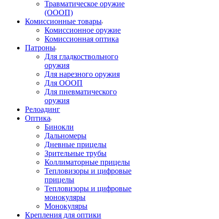
Травматическое оружие
(ОООП)
Комиссионные товары
Комиссионное оружие
Комиссионная оптика
Патроны
Для гладкоствольного
оружия
Для нарезного оружия
Для ОООП
Для пневматического
оружия
Релоадинг
Оптика
Бинокли
Дальномеры
Дневные прицелы
Зрительные трубы
Коллиматорные прицелы
Тепловизоры и цифровые
прицелы
Тепловизоры и цифровые
монокуляры
Монокуляры
Крепления для оптики