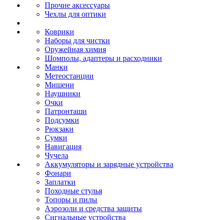
Прочие аксессуары
Чехлы для оптики
Коврики
Наборы для чистки
Оружейная химия
Шомполы, адаптеры и расходники
Манки
Метеостанции
Мишени
Наушники
Очки
Патронташи
Подсумки
Рюкзаки
Сумки
Навигация
Чучела
Аккумуляторы и зарядные устройства
Фонари
Заплатки
Походные стулья
Топоры и пилы
Аэрозоли и средства защиты
Сигнальные устройства