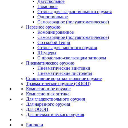
Двуствольное
Помповое
Стволы для гладкоствольного оружия
Одноствольное
Самозарядное (полуавтоматическое)
Нарезное оружие
Комбинированное
Самозарядное (полуавтоматическое)
Со скобой Генри
Стволы для нарезного оружия
Штуцеры
С продольно-скользящим затвором
Пневматическое оружие
Пневматические винтовки
Пневматические пистолеты
Спортивное короткоствольное оружие
Травматическое оружие (ОООП)
Комиссионное оружие
Комиссионная оптика
Для гладкоствольного оружия
Для нарезного оружия
Для ОООП
Для пневматического оружия
Бинокли