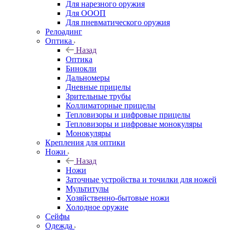
Для нарезного оружия
Для ОООП
Для пневматического оружия
Релоадинг
Оптика
Назад
Оптика
Бинокли
Дальномеры
Дневные прицелы
Зрительные трубы
Коллиматорные прицелы
Тепловизоры и цифровые прицелы
Тепловизоры и цифровые монокуляры
Монокуляры
Крепления для оптики
Ножи
Назад
Ножи
Заточные устройства и точилки для ножей
Мультитулы
Хозяйственно-бытовые ножи
Холодное оружие
Сейфы
Одежда