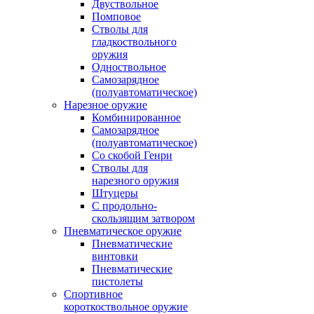
Двуствольное
Помповое
Стволы для
гладкоствольного
оружия
Одноствольное
Самозарядное
(полуавтоматическое)
Нарезное оружие
Комбинированное
Самозарядное
(полуавтоматическое)
Со скобой Генри
Стволы для
нарезного оружия
Штуцеры
С продольно-
скользящим затвором
Пневматическое оружие
Пневматические
винтовки
Пневматические
пистолеты
Спортивное
короткоствольное оружие